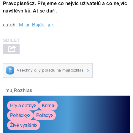
Pravopisněcz. Přejeme co nejvíc uživatelů a co nejvíc
návštěvníků. Ať se daří.
autoři:
Milan Baják
,
jak
Všechny díly pořadu na mujRozhlas
mujRozhlas
Hry a četby
Krimi
Pohádky
Pořady
Živé vysílání