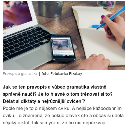
Pravopis a gramatika
|
foto: Fotobanka Pixabay
Jak se ten pravopis a vůbec gramatika vlastně
správně naučí? Je to hlavně o tom trénovat si to?
Dělat si diktáty a nejrůznější cvičení?
Podle mě je to o nějakém cviku. A nejlépe každodenním
cviku. To znamená, že pokud člověk čte a občas si udělá
nějaký diktát, tak si myslím, že ho nic nepřekvapí.