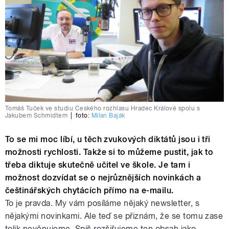
Tomáš Tuček ve studiu Českého rozhlasu Hradec Králové spolu s
Jakubem Schmidtem
|
foto:
Milan Baják
To se mi moc líbí, u těch zvukových diktátů jsou i tři
možnosti rychlosti. Takže si to můžeme pustit, jak to
třeba diktuje skutečně učitel ve škole. Je tam i
možnost dozvídat se o nejrůznějších novinkách a
češtinářských chytácích přímo na e-mailu.
To je pravda. My vám posíláme nějaký newsletter, s
nějakými novinkami. Ale teď se přiznám, že se tomu zase
tolik nevěnujeme. Spíš rozšiřujeme ten obsah jako