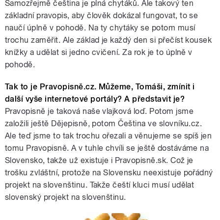
Samozřejmě čeština je plná chytáků. Ale takový ten
základní pravopis, aby člověk dokázal fungovat, to se
naučí úplně v pohodě. Na ty chytáky se potom musí
trochu zaměřit. Ale základ je každý den si přečíst kousek
knížky a udělat si jedno cvičení. Za rok je to úplně v
pohodě.
Tak to je Pravopisně.cz. Můžeme, Tomáši, zmínit i
další vyše internetové portály? A představit je?
Pravopisně je taková naše vlajková loď. Potom jsme
založili ještě Dějepisně, potom Čeština ve slovníku.cz.
Ale teď jsme to tak trochu ořezali a věnujeme se spíš jen
tomu Pravopisně. A v tuhle chvíli se ještě dostáváme na
Slovensko, takže už existuje i Pravopisně.sk. Což je
trošku zvláštní, protože na Slovensku neexistuje pořádný
projekt na slovenštinu. Takže čeští kluci musí udělat
slovenský projekt na slovenštinu.