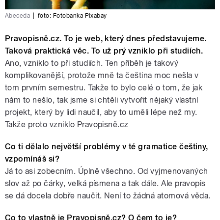
Abeceda
|
foto: Fotobanka Pixabay
Pravopisně.cz. To je web, který dnes představujeme.
Taková praktická věc. To už prý vzniklo při studiích.
Ano, vzniklo to při studiích. Ten příběh je takový
komplikovanější, protože mně ta čeština moc nešla v
tom prvním semestru. Takže to bylo celé o tom, že jak
nám to nešlo, tak jsme si chtěli vytvořit nějaký vlastní
projekt, který by lidi naučil, aby to uměli lépe než my.
Takže proto vzniklo Pravopisně.cz
Co ti dělalo největší problémy v té gramatice češtiny,
vzpomínáš si?
Já to asi zobecním. Úplně všechno. Od vyjmenovaných
slov až po čárky, velká písmena a tak dále. Ale pravopis
se dá docela dobře naučit. Není to žádná atomová věda.
Co to vlastně je Pravopisně.cz? O čem to je?