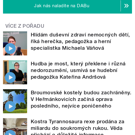
Jak nás naladíte na DABu
VÍCE Z POŘADU
Hlídám duševní zdraví nemocných dětí,
říká herečka, pedagožka a herní
specialistka Michaela Váňová
Hudba je most, který překlene i různá
nedorozumění, usmívá se hudební
pedagožka Kateřina Andršová
Broumovské kostely budou zachráněny.
V Heřmánkovicích začíná oprava
posledního, nejvíce poničeného
Kostra Tyrannosaura rexe prodána za
miliardu do soukromých rukou. Věda
přichází o důležité informace