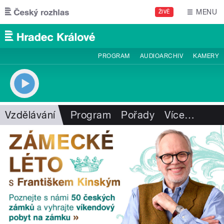
Přejít k hlavnímu obsahu
MENU
ŽIVĚ
PROGRAM
AUDIOARCHIV
KAMERY
Vzdělávání
Program
Pořady
Více
…