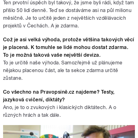
Ten prvotní úspěch byl takový, že jsme byli rádi, když tam
přišlo 50 lidí denně. Teď se dostáváme asi na půl milionu
měsíčně. Je to určitě jeden z největších vzdělávacích
projektů v Čechách. A je zdarma.
Což je asi velká výhoda, protože většina takových věcí
je placená. K tomuhle se lidé mohou dostat zdarma.
To je možná taková vaše největší deviza.
To je určitě naše výhoda. Samozřejmě už plánujeme
nějakou placenou část, ale ta sekce zdarma určitě
zůstane.
Co všechno na Pravopsině.cz najdeme? Testy,
jazyková cvičení, diktáty?
Ano, je to o zvukových i klasických diktátech. A o
různých hrách a tak dále.