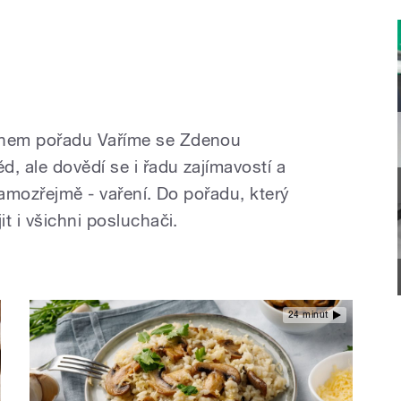
hem pořadu Vaříme se Zdenou
, ale dovědí se i řadu zajímavostí a
samozřejmě - vaření. Do pořadu, který
t i všichni posluchači.
24 minut