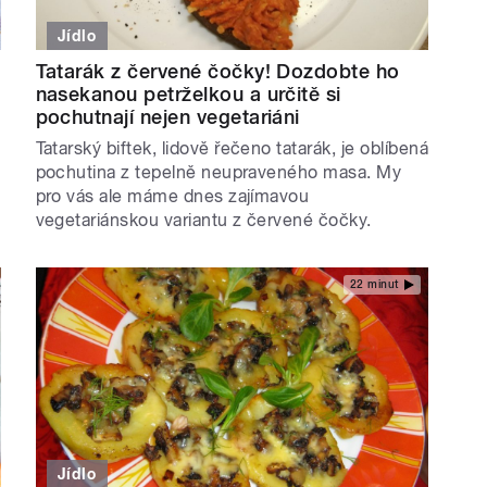
Jídlo
Tatarák z červené čočky! Dozdobte ho
nasekanou petrželkou a určitě si
pochutnají nejen vegetariáni
Tatarský biftek, lidově řečeno tatarák, je oblíbená
pochutina z tepelně neupraveného masa. My
pro vás ale máme dnes zajímavou
vegetariánskou variantu z červené čočky.
22 minut
Jídlo