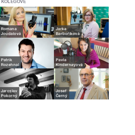
KOLEGOVÉ
Romana
Jarka
Joudalová
Barboříková
Patrik
Pavla
Rozehnal
Kindernayová
Jaroslav
Josef
Pokorný
Černý