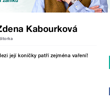
Zdena Kabourková
ditorka
ezi její koníčky patří zejména vaření!