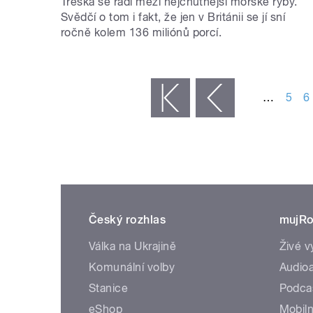
Treska se řadí mezi nejchutnější mořské ryby.
Svědčí o tom i fakt, že jen v Británii se jí sní
ročně kolem 136 miliónů porcí.
STRÁNKY
…
5
6
« první
‹ předchozí
Český rozhlas
mujRo
Válka na Ukrajině
Živé v
Komunální volby
Audioa
Stanice
Podca
eShop
Mobiln