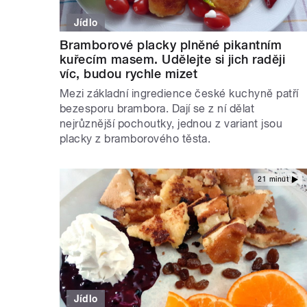
Jídlo
Bramborové placky plněné pikantním
kuřecím masem. Udělejte si jich raději
víc, budou rychle mizet
Mezi základní ingredience české kuchyně patří
bezesporu brambora. Dají se z ní dělat
nejrůznější pochoutky, jednou z variant jsou
placky z bramborového těsta.
21 minut
Jídlo