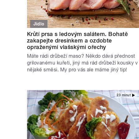
Jídlo
Krůtí prsa s ledovým salátem. Bohatě
zakapejte dresinkem a ozdobte
opraženými vlašskými ořechy
Máte rádi drůbeží maso? Někdo dává přednost
grilovanému kuřeti, jiný má rád drůbeží kousky v
nějaké směsi. My pro vás ale máme jiný tip!
23 minut