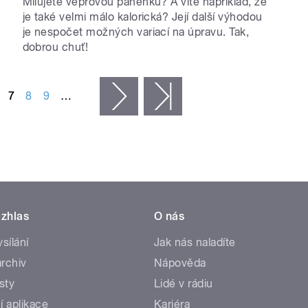
Milujete vepřovou panenku? A víte například, že
je také velmi málo kalorická? Její další výhodou
je nespočet možných variací na úpravu. Tak,
dobrou chuť!
7
8
9
…
následující ›
poslední »
zhlas
O nás
ysílání
Jak nás naladíte
rchiv
Nápověda
sty
Lidé v rádiu
í aplikace
Kariéra