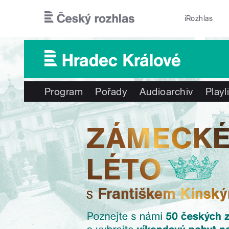
Přejít k hlavnímu obsahu
iRozhlas
Program
Pořady
Audioarchiv
Playl