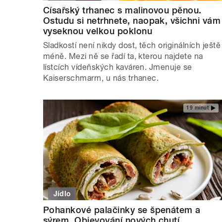
Císařský trhanec s malinovou pěnou.
Ostudu si netrhnete, naopak, všichni vám
vyseknou velkou poklonu
Sladkostí není nikdy dost, těch originálních ještě
méně. Mezi ně se řadí ta, kterou najdete na
lístcích vídeňských kaváren. Jmenuje se
Kaiserschmarrn, u nás trhanec.
19 minut
Jídlo
Pohankové palačinky se špenátem a
sýrem. Objevování nových chutí