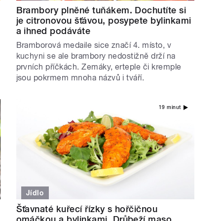
Brambory plněné tuňákem. Dochutíte si
je citronovou šťávou, posypete bylinkami
a ihned podáváte
Bramborová medaile sice značí 4. místo, v
kuchyni se ale brambory nedostižně drží na
prvních příčkách. Zemáky, erteple či kremple
jsou pokrmem mnoha názvů i tváří.
19 minut
Jídlo
Šťavnaté kuřecí řízky s hořčičnou
omáčkou a bylinkami. Drůbeží maso