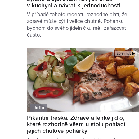
v kuchyni a návrat k jednoduchosti
V případě tohoto receptu rozhodně platí, že
zdravé může být i velice chutné. Pohanku
bychom do svého jídelníčku měli zařazovat
často.
20 minut
Jídlo
Pikantní treska. Zdravé a lehké jídlo,
které rozhodně všem u stolu pohladí
jejich chuťové pohárky