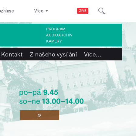
ozhlase
Více
ŽIVĚ
PROGRAM
AUDIOARCHIV
KAMERY
Kontakt
Z našeho vysílání
Více
…