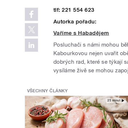
tlf: 221 554 623
Autorka pořadu:
Vaříme s Habadějem
Posluchači s námi mohou bě
Kabourkovou nejen uvařit oběd
dobrých rad, které se týkají 
vysíláme živě se mohou zapoji
VŠECHNY ČLÁNKY
25 minut