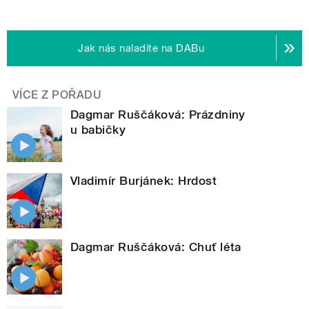
Jak nás naladíte na DABu
VÍCE Z POŘADU
Dagmar Ruščáková: Prázdniny
u babičky
Vladimír Burjánek: Hrdost
Dagmar Ruščáková: Chuť léta