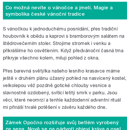
Co možná nevíte o vánočce a jmelí. Magie a
symbolika české vánoční tradice
S vánočkou k jednoduchému posnídání, přes tradiční
houbovník k obědu a kaprovi s bramborovým salátem na
štědrovečerním stoler. Strojíme stromek i venku a
přikrášlíme ho osvětlením. Když předvánoční časná tma
přikryje všechno kolem, miluji pohled z okna.
Přes barevná světýlka našeho lesního krasavce máme
ještě v druhém plánu úžasný pohled na nasvícený kostel,
velkolepou věž pozdně gotické chlouby vesnice a
slavnostně ozdobený, svítící letitý smrk v parku. Jsou
věci, které neomrzí a tenhle každodenní adventní rituál
mi přináší trvalé potěšení v závěru každého dne.
Zámek Opočno rozšiřuje svůj betlém vyrobený
ze sena. Nově se na nádvoří objeví kráva a osel