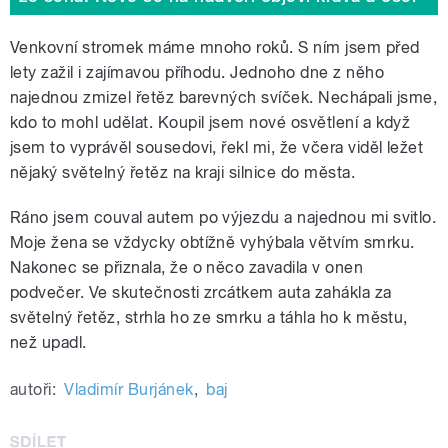
Venkovní stromek máme mnoho roků. S ním jsem před
lety zažil i zajímavou příhodu. Jednoho dne z něho
najednou zmizel řetěz barevných svíček. Nechápali jsme,
kdo to mohl udělat. Koupil jsem nové osvětlení a když
jsem to vyprávěl sousedovi, řekl mi, že včera viděl ležet
nějaký světelný řetěz na kraji silnice do města.
Ráno jsem couval autem po výjezdu a najednou mi svitlo.
Moje žena se vždycky obtížně vyhýbala větvím smrku.
Nakonec se přiznala, že o něco zavadila v onen
podvečer. Ve skutečnosti zrcátkem auta zahákla za
světelný řetěz, strhla ho ze smrku a táhla ho k městu,
než upadl.
autoři:
Vladimír Burjánek
,
baj