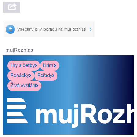
Všechny díly pořadu na mujRozhlas
mujRozhlas
Hry a četby
Krimi
Pohádky
Pořady
Živé vysílání