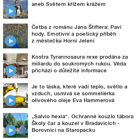
aneb Světem křížem krážem
Četba z románu Jana Štiftera: Paví
hody. Emotivní a poetický příběh
z městečka Horní Jelení
Kostra Tyrannosaura rexe prodána za
miliardu do soukromých rukou. Věda
přichází o důležité informace
Je to láska, které vadí teplo, světlo a
vzduch, usmívá se sommeliérka
olivového oleje Eva Hammerová
„Salvio hexia“. Ochranné kouzlo tábora
Školy čar a kouzel v Bradavicích -
Borovnici na Staropacku