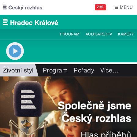
Přejít k hlavnímu obsahu
MENU
ŽIVĚ
PROGRAM
AUDIOARCHIV
KAMERY
Životní styl
Program
Pořady
Více
…