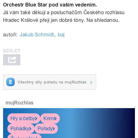
Orchestr Blue Star pod vaším vedením.
Já vám také děkuji a posluchačům Českého rozhlasu
Hradec Králové přeji jen dobré tóny. Na shledanou.
autoři:
Jakub Schmidt
,
baj
Všechny díly pořadu na mujRozhlas
mujRozhlas
Hry a četby
Krimi
Pohádky
Pořady