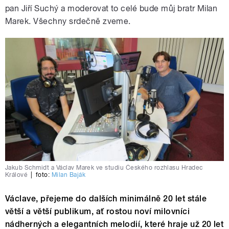
pan Jiří Suchý a moderovat to celé bude můj bratr Milan
Marek. Všechny srdečně zveme.
Jakub Schmidt a Václav Marek ve studiu Českého rozhlasu Hradec
Králové
|
foto:
Milan Baják
Václave, přejeme do dalších minimálně 20 let stále
větší a větší publikum, ať rostou noví milovníci
nádherných a elegantních melodií, které hraje už 20 let