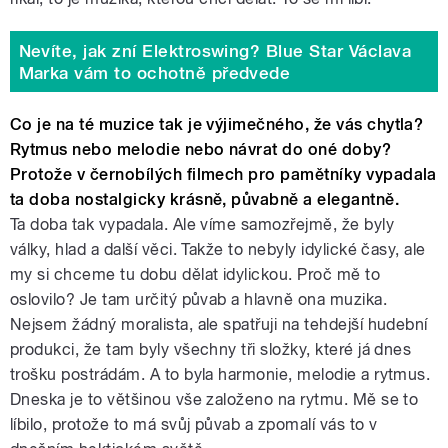
Nevíte, jak zní Elektroswing? Blue Star Václava
Marka vám to ochotně předvede
Co je na té muzice tak je výjimečného, že vás chytla?
Rytmus nebo melodie nebo návrat do oné doby?
Protože v černobílých filmech pro pamětníky vypadala
ta doba nostalgicky krásně, půvabně a elegantně.
Ta doba tak vypadala. Ale víme samozřejmě, že byly
války, hlad a další věci. Takže to nebyly idylické časy, ale
my si chceme tu dobu dělat idylickou. Proč mě to
oslovilo? Je tam určitý půvab a hlavně ona muzika.
Nejsem žádný moralista, ale spatřuji na tehdejší hudební
produkci, že tam byly všechny tři složky, které já dnes
trošku postrádám. A to byla harmonie, melodie a rytmus.
Dneska je to většinou vše založeno na rytmu. Mě se to
líbilo, protože to má svůj půvab a zpomalí vás to v