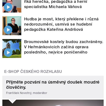
říká herečka, pedagožka a herní
specialistka Michaela Váňová
Hudba je most, který překlene i různá
nedorozumění, usmívá se hudební
pedagožka Kateřina Andršová
Broumovské kostely budou zachráněny.
V Heřmánkovicích začíná oprava
posledního, nejvíce poničeného
E-SHOP ČESKÉHO ROZHLASU
Přijměte pozvání na úsměvný doušek moudré
člověčiny.
František Novotný, moderátor