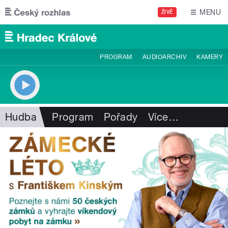
Přejít k hlavnímu obsahu
MENU
ŽIVĚ
PROGRAM
AUDIOARCHIV
KAMERY
Hudba
Program
Pořady
Více
…