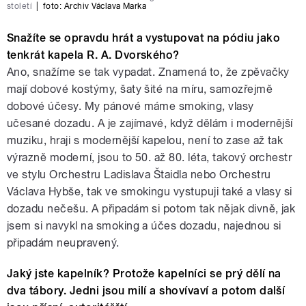
století
|
foto:
Archiv Václava Marka
Snažíte se opravdu hrát a vystupovat na pódiu jako
tenkrát kapela R. A. Dvorského?
Ano, snažíme se tak vypadat. Znamená to, že zpěvačky
mají dobové kostýmy, šaty šité na míru, samozřejmě
dobové účesy. My pánové máme smoking, vlasy
učesané dozadu. A je zajímavé, když dělám i modernější
muziku, hraji s modernější kapelou, není to zase až tak
výrazně moderní, jsou to 50. až 80. léta, takový orchestr
ve stylu Orchestru Ladislava Štaidla nebo Orchestru
Václava Hybše, tak ve smokingu vystupuji také a vlasy si
dozadu nečešu. A připadám si potom tak nějak divně, jak
jsem si navykl na smoking a účes dozadu, najednou si
připadám neupravený.
Jaký jste kapelník? Protože kapelníci se prý dělí na
dva tábory. Jedni jsou milí a shovívaví a potom další