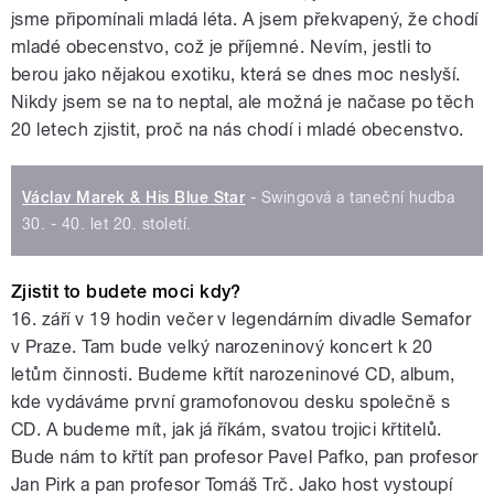
jsme připomínali mladá léta. A jsem překvapený, že chodí
mladé obecenstvo, což je příjemné. Nevím, jestli to
berou jako nějakou exotiku, která se dnes moc neslyší.
Nikdy jsem se na to neptal, ale možná je načase po těch
20 letech zjistit, proč na nás chodí i mladé obecenstvo.
Václav Marek & His Blue Star
- Swingová a taneční hudba
30. - 40. let 20. století.
Zjistit to budete moci kdy?
16. září v 19 hodin večer v legendárním divadle Semafor
v Praze. Tam bude velký narozeninový koncert k 20
letům činnosti. Budeme křtít narozeninové CD, album,
kde vydáváme první gramofonovou desku společně s
CD. A budeme mít, jak já říkám, svatou trojici křtitelů.
Bude nám to křtít pan profesor Pavel Pafko, pan profesor
Jan Pirk a pan profesor Tomáš Trč. Jako host vystoupí