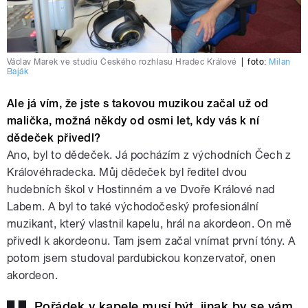
Václav Marek ve studiu Českého rozhlasu Hradec Králové
|
foto:
Milan
Baják
Ale já vím, že jste s takovou muzikou začal už od
malička, možná někdy od osmi let, kdy vás k ní
dědeček přivedl?
Ano, byl to dědeček. Já pocházím z východních Čech z
Královéhradecka. Můj dědeček byl ředitel dvou
hudebních škol v Hostinném a ve Dvoře Králové nad
Labem. A byl to také východočeský profesionální
muzikant, který vlastnil kapelu, hrál na akordeon. On mě
přivedl k akordeonu. Tam jsem začal vnímat první tóny. A
potom jsem studoval pardubickou konzervatoř, onen
akordeon.
Pořádek v kapele musí být, jinak by se vám