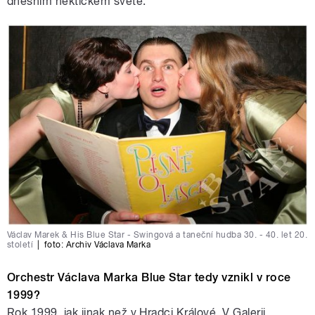
dnešním hektickém světě.
Václav Marek & His Blue Star - Swingová a taneční hudba 30. - 40. let 20.
století
|
foto:
Archiv Václava Marka
Orchestr Václava Marka Blue Star tedy vznikl v roce
1999?
Rok 1999, jak jinak než v Hradci Králové. V Galerii