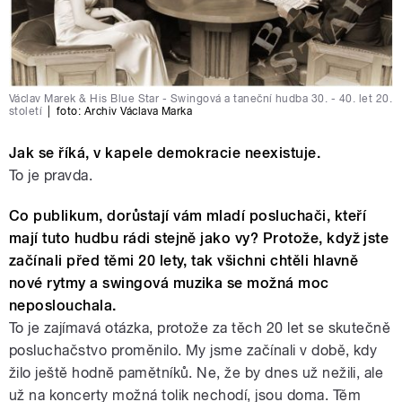
Václav Marek & His Blue Star - Swingová a taneční hudba 30. - 40. let 20.
století
|
foto:
Archiv Václava Marka
Jak se říká, v kapele demokracie neexistuje.
To je pravda.
Co publikum, dorůstají vám mladí posluchači, kteří
mají tuto hudbu rádi stejně jako vy? Protože, když jste
začínali před těmi 20 lety, tak všichni chtěli hlavně
nové rytmy a swingová muzika se možná moc
neposlouchala.
To je zajímavá otázka, protože za těch 20 let se skutečně
posluchačstvo proměnilo. My jsme začínali v době, kdy
žilo ještě hodně pamětníků. Ne, že by dnes už nežili, ale
už na koncerty možná tolik nechodí, jsou doma. Těm