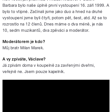
Barbara bylo naše úplně první vystoupení 16. září 1999. A
bylo to vtipné. Začínali jsme jako duo a hned na druhé
vystoupení jsme byli čtyři, potom pět, šest, atd. Až se to
rozrostlo na 12 členů. Dnes máme o dva méně, je nás
10, sedm muzikantů, dva zpěváci a moderátor.
Moderátorem je kdo?
Můj bratr Milan Marek.
A vy zpíváte, Václave?
Já zpívám doma v koupelně za zavřenými dveřmi,
veřejně ne. Jsem pouze kapelník.
Václav Marek a jeho Blue Star (2012) -
Dinah