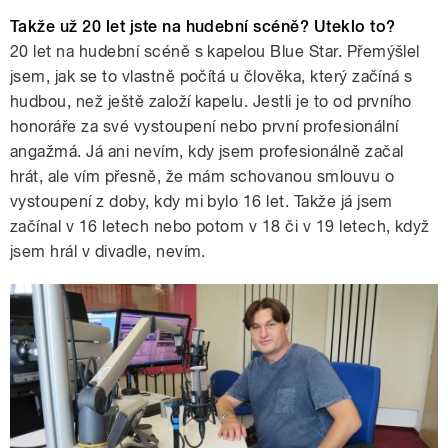
Takže už 20 let jste na hudební scéně? Uteklo to?
20 let na hudební scéně s kapelou Blue Star. Přemýšlel
jsem, jak se to vlastně počítá u člověka, který začíná s
hudbou, než ještě založí kapelu. Jestli je to od prvního
honoráře za své vystoupení nebo první profesionální
angažmá. Já ani nevím, kdy jsem profesionálně začal
hrát, ale vím přesně, že mám schovanou smlouvu o
vystoupení z doby, kdy mi bylo 16 let. Takže já jsem
začínal v 16 letech nebo potom v 18 či v 19 letech, když
jsem hrál v divadle, nevím.