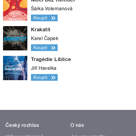
Šárka Volemanová
Koupit
Krakatit
Karel Čapek
Koupit
Tragédie Liblice
Jiří Havelka
Koupit
Český rozhlas
O nás