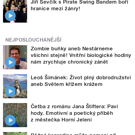
Jiří Ševčík s Pirate Swing Bandem boří
hranice mezi žánry!
NEJPOSLOUCHANĚJŠÍ
Zombie buňky aneb Nestárneme
všichni stejně! Vnitřní biologické hodiny
nám zrychluje chronický zánět
Leoš Šimánek: Život plný dobrodružství
aneb Světem křížem krážem
Četba z románu Jana Štiftera: Paví
hody. Emotivní a poetický příběh
z městečka Horní Jelení