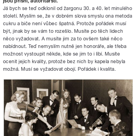
jsou přísní, autoritářští.
Já bych se teď odklonil od žargonu 30. a 40. let minulého
století. Myslím se, že v dobrém slova smyslu ona metoda
cukru a biče není vůbec špatná. Protože pořádek musí
být, jinak by se vám to rozešlo. Musíte po těch lidech
něco vyžadovat. A musíte jim za to ovšem také něco
nabídnout. Teď nemyslím nutně jen honoráře, ale třeba
možnost vystoupit někde, kde se jim to i líbí. Musíte
ocenit jejich kvality, protože bez nich by kapela nebyla
možná. Musí se vyžadovat obojí. Pořádek i kvalita.