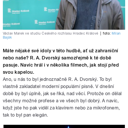
Václav Marek ve studiu Českého rozhlasu Hradec Králové
|
foto:
Milan
Baják
Máte nějaké své idoly v této hudbě, ať už zahraniční
nebo naše? R. A. Dvorský samozřejmě k té době
pasuje. Navíc hrál i v několika filmech, jak stojí před
svou kapelou.
Ano, u nás to byl jednoznačně R. A. Dvorský. To byl
vlastně zakladatel moderní populární písně. V dnešní
době by byl úplně, jak se říká, nad věcí. Protože on dělal
všechny možné profese a ve všech byl dobrý. A navíc,
když jste ho pak viděl za klavírem nebo za mikrofonem,
tak to byl pan elegán.