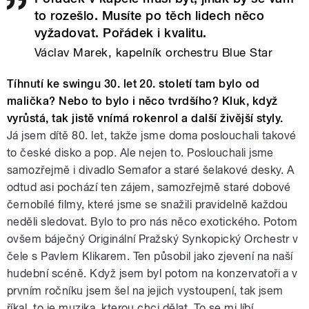
to rozešlo. Musíte po těch lidech něco
vyžadovat. Pořádek i kvalitu.
Václav Marek, kapelník orchestru Blue Star
Tíhnutí ke swingu 30. let 20. století tam bylo od
malička? Nebo to bylo i něco tvrdšího? Kluk, když
vyrůstá, tak jistě vnímá rokenrol a další živější styly.
Já jsem dítě 80. let, takže jsme doma poslouchali takové
to české disko a pop. Ale nejen to. Poslouchali jsme
samozřejmě i divadlo Semafor a staré šelakové desky. A
odtud asi pochází ten zájem, samozřejmě staré dobové
černobílé filmy, které jsme se snažili pravidelně každou
neděli sledovat. Bylo to pro nás něco exotického. Potom
ovšem báječný Originální Pražský Synkopický Orchestr v
čele s Pavlem Klikarem. Ten působil jako zjevení na naší
hudební scéně. Když jsem byl potom na konzervatoři a v
prvním ročníku jsem šel na jejich vystoupení, tak jsem
říkal, to je muzika, kterou chci dělat. To se mi líbí.