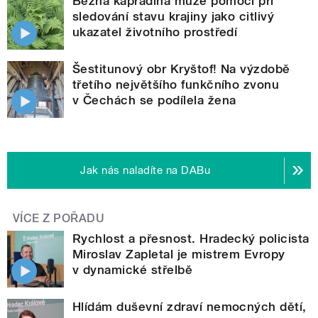
Běžná kapradina může pomoci při
sledování stavu krajiny jako citlivý
ukazatel životního prostředí
Šestitunový obr Kryštof! Na výzdobě
třetího největšího funkčního zvonu
v Čechách se podílela žena
Jak nás naladíte na DABu
VÍCE Z POŘADU
Rychlost a přesnost. Hradecký policista
Miroslav Zapletal je mistrem Evropy
v dynamické střelbě
Hlídám duševní zdraví nemocných dětí,