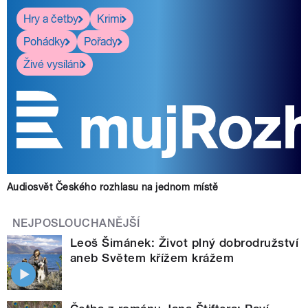
Hry a četby
Krimi
Pohádky
Pořady
Živé vysílání
Audiosvět Českého rozhlasu na jednom místě
NEJPOSLOUCHANĚJŠÍ
Leoš Šimánek: Život plný dobrodružství
aneb Světem křížem krážem