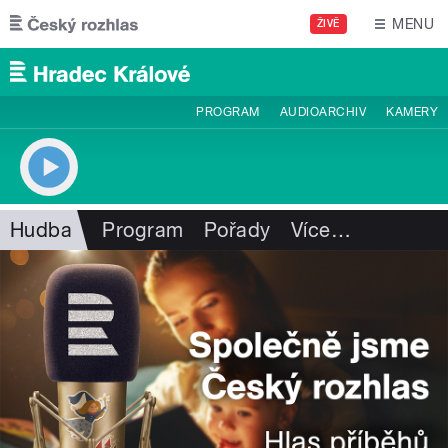
Přejít k hlavnímu obsahu
MENU
ŽIVĚ
PROGRAM
AUDIOARCHIV
KAMERY
Hudba
Program
Pořady
Více
…