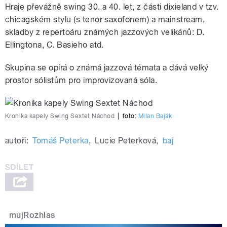
Hraje převážně swing 30. a 40. let, z části dixieland v tzv.
chicagském stylu (s tenor saxofonem) a mainstream,
skladby z repertoáru známých jazzových velikánů: D.
Ellingtona, C. Basieho atd.
Skupina se opírá o známá jazzová témata a dává velký
prostor sólistům pro improvizovaná sóla.
Kronika kapely Swing Sextet Náchod
|
foto:
Milan Baják
autoři:
Tomáš Peterka
,
Lucie Peterková
,
baj
mujRozhlas