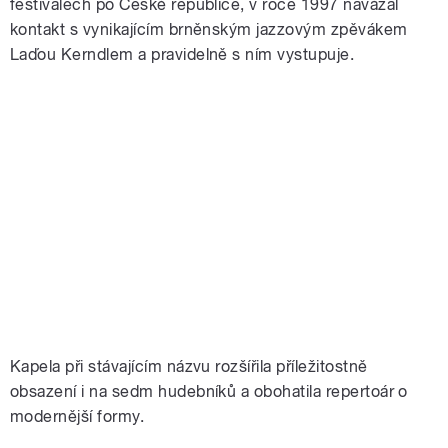
festivalech po České republice, v roce 1997 navázal
kontakt s vynikajícím brněnským jazzovým zpěvákem
Laďou Kerndlem a pravidelně s ním vystupuje.
Kapela při stávajícím názvu rozšířila příležitostně
obsazení i na sedm hudebníků a obohatila repertoár o
modernější formy.