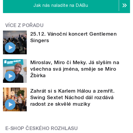
Jak nás naladíte na DABu
VÍCE Z POŘADU
25.12. Vánoční koncert Gentlemen
Singers
Miroslav, Miro či Meky. Já slyším na
všechna svá jména, směje se Miro
Žbirka
Zahrát si s Karlem Hálou a zemřít.
Swing Sextet Náchod dál rozdává
radost ze skvělé muziky
E-SHOP ČESKÉHO ROZHLASU