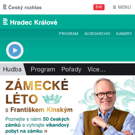
Přejít k hlavnímu obsahu
MENU
ŽIVĚ
PROGRAM
AUDIOARCHIV
KAMERY
Hudba
Program
Pořady
Více
…