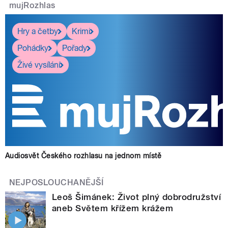
mujRozhlas
Hry a četby
Krimi
Pohádky
Pořady
Živé vysílání
Audiosvět Českého rozhlasu na jednom místě
NEJPOSLOUCHANĚJŠÍ
Leoš Šimánek: Život plný dobrodružství
aneb Světem křížem krážem