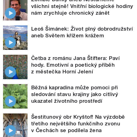
všichni stejně! Vnitřní biologické hodiny
nám zrychluje chronický zánět
Leoš Šimánek: Život plný dobrodružství
aneb Světem křížem krážem
Četba z románu Jana Štiftera: Paví
hody. Emotivní a poetický příběh
z městečka Horní Jelení
Běžná kapradina může pomoci při
sledování stavu krajiny jako citlivý
ukazatel životního prostředí
Šestitunový obr Kryštof! Na výzdobě
třetího největšího funkčního zvonu
v Čechách se podílela žena