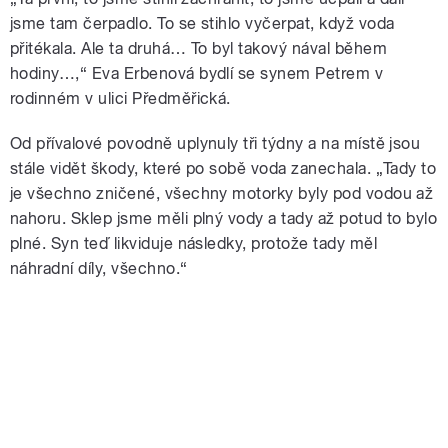
jsme tam čerpadlo. To se stihlo vyčerpat, když voda
přitékala. Ale ta druhá… To byl takový nával během
hodiny…,“ Eva Erbenová bydlí se synem Petrem v
rodinném v ulici Předměřická.
Od přívalové povodně uplynuly tři týdny a na místě jsou
stále vidět škody, které po sobě voda zanechala. „Tady to
je všechno zničené, všechny motorky byly pod vodou až
nahoru. Sklep jsme měli plný vody a tady až potud to bylo
plné. Syn teď likviduje následky, protože tady měl
náhradní díly, všechno.
“