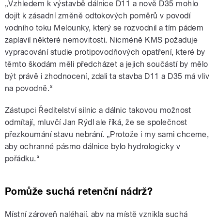
„Vzhledem k výstavbě dálnice D11 a nově D35 mohlo
dojít k zásadní změně odtokových poměrů v povodí
vodního toku Melounky, který se rozvodnil a tím pádem
zaplavil některé nemovitosti. Nicméně KMS požaduje
vypracování studie protipovodňových opatření, které by
těmto škodám měli předcházet a jejich součástí by mělo
být právě i zhodnocení, zdali ta stavba D11 a D35 má vliv
na povodně.
“
Zástupci Ředitelství silnic a dálnic takovou možnost
odmítají, mluvčí Jan Rýdl ale říká, že se společnost
přezkoumání stavu nebrání. „Protože i my sami chceme,
aby ochranné pásmo dálnice bylo hydrologicky v
pořádku.
“
Pomůže suchá retenční nádrž?
Místní zároveň naléhají, aby na místě vznikla suchá