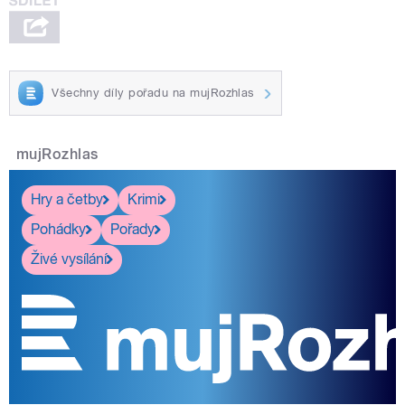
Všechny díly pořadu na mujRozhlas
mujRozhlas
Hry a četby
Krimi
Pohádky
Pořady
Živé vysílání