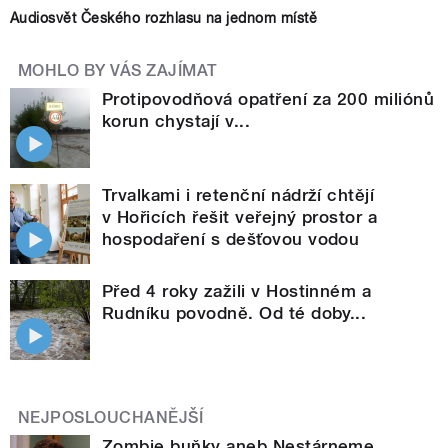
Audiosvět Českého rozhlasu na jednom místě
MOHLO BY VÁS ZAJÍMAT
Protipovodňová opatření za 200 miliónů
korun chystají v...
Trvalkami i retenční nádrží chtějí
v Hořicích řešit veřejný prostor a
hospodaření s dešťovou vodou
Před 4 roky zažili v Hostinném a
Rudníku povodně. Od té doby...
NEJPOSLOUCHANĚJŠÍ
Zombie buňky aneb Nestárneme