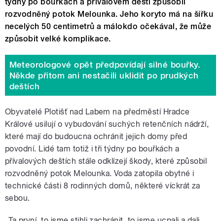
týdny po bouřkách a přívalovém dešti způsobil
rozvodněný potok Melounka. Jeho koryto má na šířku
necelých 50 centimetrů a málokdo očekával, že může
způsobit velké komplikace.
Meteorologové opět předpovídají silné bouřky.
Někde přitom ani nestačili uklidit po prudkých
deštích
Obyvatelé Plotišť nad Labem na předměstí Hradce
Králové usilují o vybudování suchých retenčních nádrží,
které mají do budoucna ochránit jejich domy před
povodní. Lidé tam totiž i tři týdny po bouřkách a
přívalových deštích stále odklízejí škody, které způsobil
rozvodněný potok Melounka. Voda zatopila obytné i
technické části 8 rodinných domů, některé víckrát za
sebou.
„Ta první, to jsme stihli zachránit, to jsme ucpali a dali