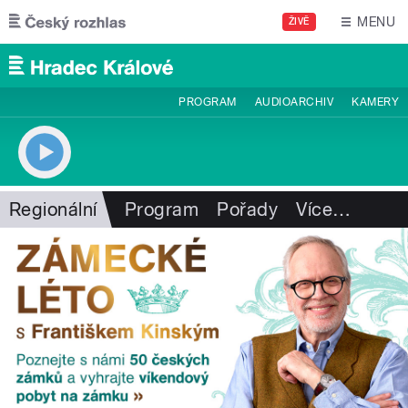
Přejít k hlavnímu obsahu
MENU
ŽIVĚ
PROGRAM
AUDIOARCHIV
KAMERY
Regionální
Program
Pořady
Více
…