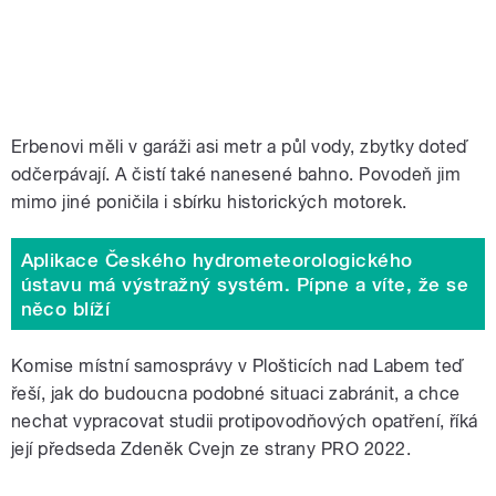
Erbenovi měli v garáži asi metr a půl vody, zbytky doteď
odčerpávají. A čistí také nanesené bahno. Povodeň jim
mimo jiné poničila i sbírku historických motorek.
Aplikace Českého hydrometeorologického
ústavu má výstražný systém. Pípne a víte, že se
něco blíží
Komise místní samosprávy v Plošticích nad Labem teď
řeší, jak do budoucna podobné situaci zabránit, a chce
nechat vypracovat studii protipovodňových opatření, říká
její předseda Zdeněk Cvejn ze strany PRO 2022.