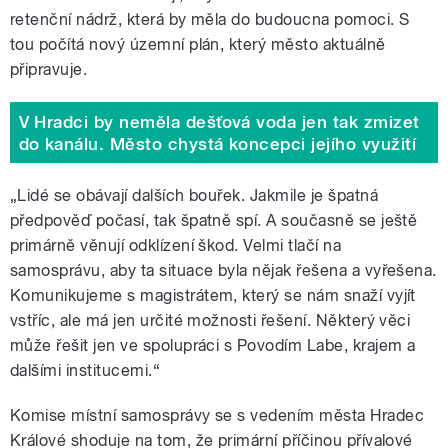
retenční nádrž, která by měla do budoucna pomoci. S
tou počítá nový územní plán, který město aktuálně
připravuje.
V Hradci by neměla dešťová voda jen tak zmizet
do kanálu. Město chystá koncepci jejího využití
„Lidé se obávají dalších bouřek. Jakmile je špatná
předpověď počasí, tak špatně spí. A současně se ještě
primárně věnují odklízení škod. Velmi tlačí na
samosprávu, aby ta situace byla nějak řešena a vyřešena.
Komunikujeme s magistrátem, který se nám snaží vyjít
vstříc, ale má jen určité možnosti řešení. Některý věci
může řešit jen ve spolupráci s Povodím Labe, krajem a
dalšími institucemi.
“
Komise místní samosprávy se s vedením města Hradec
Králové shoduje na tom, že primární příčinou přívalové