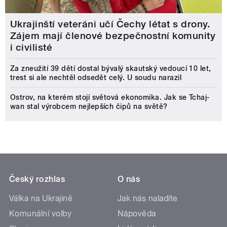
Ukrajinští veteráni učí Čechy létat s drony.
Zájem mají členové bezpečnostní komunity
i civilisté
Za zneužití 39 dětí dostal bývalý skautský vedoucí 10 let,
trest si ale nechtěl odsedět celý. U soudu narazil
Ostrov, na kterém stojí světová ekonomika. Jak se Tchaj-
wan stal výrobcem nejlepších čipů na světě?
Český rozhlas
O nás
Válka na Ukrajině
Jak nás naladíte
Komunální volby
Nápověda