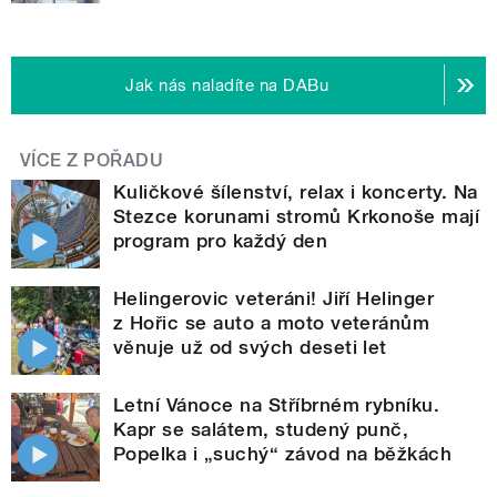
Jak nás naladíte na DABu
VÍCE Z POŘADU
Kuličkové šílenství, relax i koncerty. Na
Stezce korunami stromů Krkonoše mají
program pro každý den
Helingerovic veteráni! Jiří Helinger
z Hořic se auto a moto veteránům
věnuje už od svých deseti let
Letní Vánoce na Stříbrném rybníku.
Kapr se salátem, studený punč,
Popelka i „suchý“ závod na běžkách