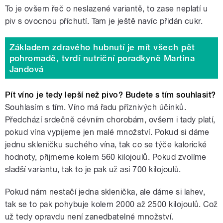
To je ovšem řeč o neslazené variantě, to zase neplatí u
piv s ovocnou příchutí. Tam je ještě navíc přidán cukr.
Základem zdravého hubnutí je mít všech pět
pohromadě, tvrdí nutriční poradkyně Martina
Jandová
Pít víno je tedy lepší než pivo? Budete s tím souhlasit?
Souhlasím s tím. Víno má řadu příznivých účinků.
Předchází srdečně cévním chorobám, ovšem i tady platí,
pokud vína vypijeme jen malé množství. Pokud si dáme
jednu skleničku suchého vína, tak co se týče kalorické
hodnoty, přijmeme kolem 560 kilojoulů. Pokud zvolíme
sladší variantu, tak to je pak už asi 700 kilojoulů.
Pokud nám nestačí jedna sklenička, ale dáme si lahev,
tak se to pak pohybuje kolem 2000 až 2500 kilojoulů. Což
už tedy opravdu není zanedbatelné množství.