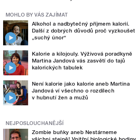
MOHLO BY VÁS ZAJÍMAT
Alkohol a nadbytečný příjmem kalorií.
Další z dobrých důvodů proč vyzkoušet
„suchý únor“
Kalorie a kilojouly. Výživová poradkyně
Martina Jandová vás zasvětí do tajů
kalorických tabulek
Není kalorie jako kalorie aneb Martina
Jandová ví všechno o rozdílech
v hubnutí žen a mužů
NEJPOSLOUCHANĚJŠÍ
Zombie buňky aneb Nestárneme
všichni stejně! Vnitřní biologické hodiny