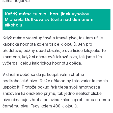
samá negativa.
Každý máme tu svoji horu jinak vysokou.
Michaela Duffková zvítězila nad démonem
alkoholu
Když máme vícestupňové a tmavé pivo, tak tam už je
kalorická hodnota kolem tisíce kilojoulů. Jen pro
představu, běžný oběd obsahuje dva tisíce kilojoulů. To
znamená, když si dáme dvě taková piva, tak jsme tím
vyčerpali celou kalorickou hodnotu oběda.
V dnešní době se dá již koupit velmi chutné
nealkoholické pivo. Takže někoho by tato varianta mohla
uspokojit. Protože pokud řeší třeba svoji hmotnost a
snižování kalorického příjmu, tak jedno nealkoholické
pivo obsahuje zhruba polovinu kalorií oproti tomu silnému
černému pivu. Tedy kolem 400 kilojoulů.