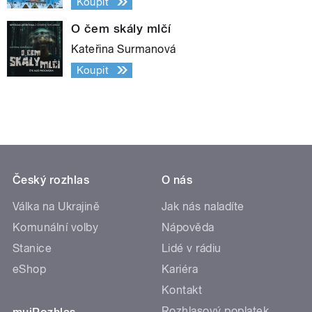
Koupit
O čem skály mlčí
Kateřina Surmanová
Koupit
Český rozhlas
O nás
Válka na Ukrajině
Jak nás naladíte
Komunální volby
Nápověda
Stanice
Lidé v rádiu
eShop
Kariéra
Kontakt
Rozhlasový poplatek