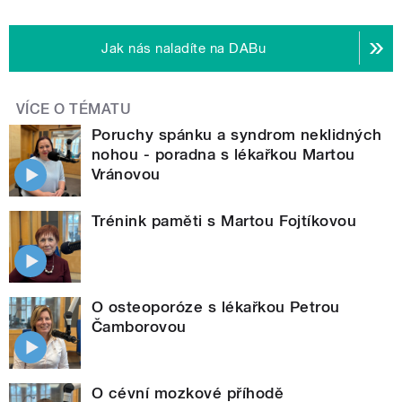
Jak nás naladíte na DABu
VÍCE O TÉMATU
Poruchy spánku a syndrom neklidných
nohou - poradna s lékařkou Martou
Vránovou
Trénink paměti s Martou Fojtíkovou
O osteoporóze s lékařkou Petrou
Čamborovou
O cévní mozkové příhodě