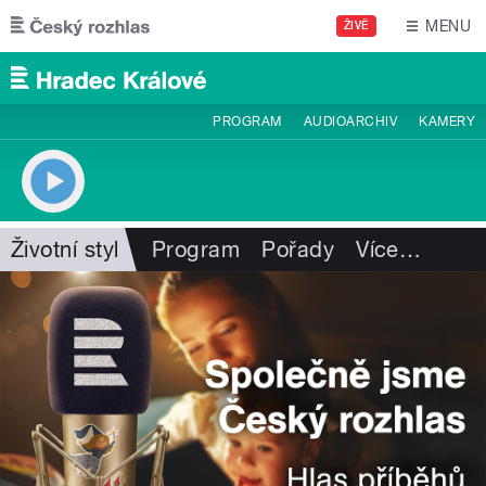
Přejít k hlavnímu obsahu
MENU
ŽIVĚ
PROGRAM
AUDIOARCHIV
KAMERY
Životní styl
Program
Pořady
Více
…