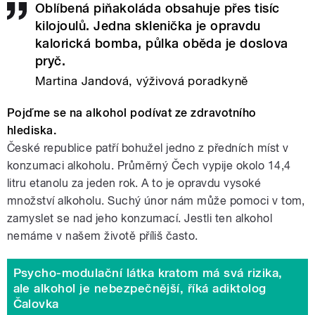
Oblíbená piňakoláda obsahuje přes tisíc
kilojoulů. Jedna sklenička je opravdu
kalorická bomba, půlka oběda je doslova
pryč.
Martina Jandová, výživová poradkyně
Pojďme se na alkohol podívat ze zdravotního
hlediska.
České republice patří bohužel jedno z předních míst v
konzumaci alkoholu. Průměrný Čech vypije okolo 14,4
litru etanolu za jeden rok. A to je opravdu vysoké
množství alkoholu. Suchý únor nám může pomoci v tom,
zamyslet se nad jeho konzumací. Jestli ten alkohol
nemáme v našem životě příliš často.
Psycho-modulační látka kratom má svá rizika,
ale alkohol je nebezpečnější, říká adiktolog
Čalovka