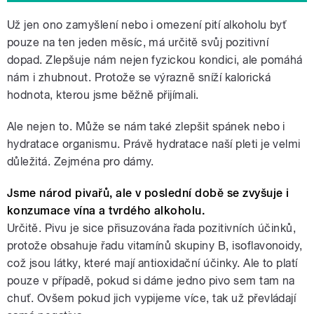
Už jen ono zamyšlení nebo i omezení pití alkoholu byť
pouze na ten jeden měsíc, má určitě svůj pozitivní
dopad. Zlepšuje nám nejen fyzickou kondici, ale pomáhá
nám i zhubnout. Protože se výrazně sníží kalorická
hodnota, kterou jsme běžně přijímali.
Ale nejen to. Může se nám také zlepšit spánek nebo i
hydratace organismu. Právě hydratace naší pleti je velmi
důležitá. Zejména pro dámy.
Jsme národ pivařů, ale v poslední době se zvyšuje i
konzumace vína a tvrdého alkoholu.
Určitě. Pivu je sice přisuzována řada pozitivních účinků,
protože obsahuje řadu vitamínů skupiny B, isoflavonoidy,
což jsou látky, které mají antioxidační účinky. Ale to platí
pouze v případě, pokud si dáme jedno pivo sem tam na
chuť. Ovšem pokud jich vypijeme více, tak už převládají