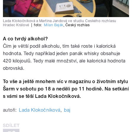
Lada Klokočníková a Martina Jandová ve studiu Českého rozhlasu
Hradec Králové
|
foto:
Milan Baják
,
Český rozhlas
A co tvrdý alkohol?
Čím je větší podíl alkoholu, tím také roste i kalorická
hodnota. Tedy například jeden panák whisky obsahuje
420 kilojoulů. Tedy malé množství, ale kalorická hodnota
obrovská.
To vše a ještě mnohem víc v magazínu o životním stylu
Šarm v sobotu po 18 a neděli po 11 hodině. Na setkání
s vámi se těší Lada Klokočníková.
autoři:
Lada Klokočníková
,
baj