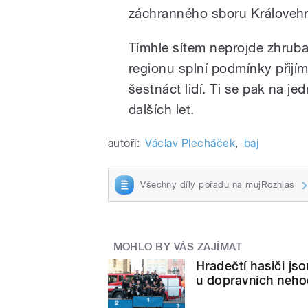
záchranného sboru Královehr
Tímhle sítem neprojde zhruba 
regionu splní podmínky přijím
šestnáct lidí. Ti se pak na je
dalších let.
autoři:
Václav Plecháček
,
baj
Všechny díly pořadu na mujRozhlas
MOHLO BY VÁS ZAJÍMAT
Hradečtí hasiči js
u dopravních neh