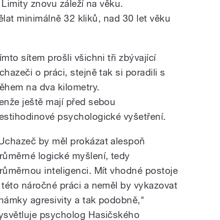
 Limity znovu záleží na věku.
dělat minimálně 32 kliků, nad 30 let věku
ímto sítem prošli všichni tři zbývající
chazeči o práci, stejně tak si poradili s
ěhem na dva kilometry.
enže ještě mají před sebou
estihodinové psychologické vyšetření.
Uchazeč by měl prokázat alespoň
růměrné logické myšlení, tedy
růměrnou inteligenci. Mít vhodné postoje
 této náročné práci a neměl by vykazovat
námky agresivity a tak podobně,"
ysvětluje psycholog Hasičského