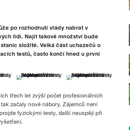
že po rozhodnutí vlády nabrat v
vých lidí. Najít takové množství bude
 stanic složité. Velká část uchazečů o
macích testů, často končí hned u první
ch třech let zvýší počet profesionálních
h tak začaly nové nábory. Zájemců není
projde fyzickými testy, další neuspějí při
yšetření.