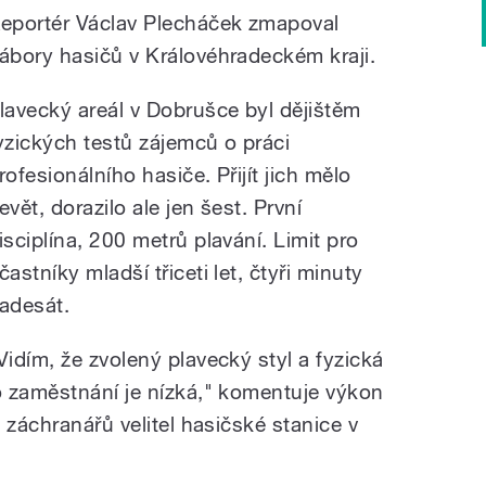
eportér Václav Plecháček zmapoval
ábory hasičů v Královéhradeckém kraji.
lavecký areál v Dobrušce byl dějištěm
yzických testů zájemců o práci
rofesionálního hasiče. Přijít jich mělo
evět, dorazilo ale jen šest. První
isciplína, 200 metrů plavání. Limit pro
častníky mladší třiceti let, čtyři minuty
adesát.
Vidím, že zvolený plavecký styl a fyzická
 zaměstnání je nízká," komentuje výkon
 záchranářů velitel hasičské stanice v