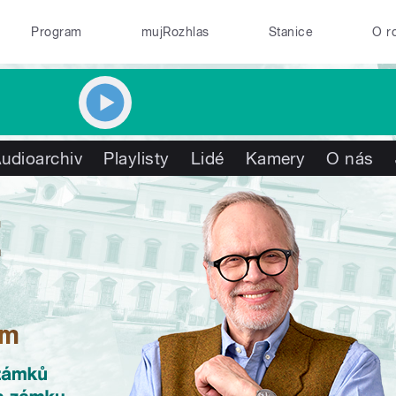
Program
mujRozhlas
Stanice
O r
udioarchiv
Playlisty
Lidé
Kamery
O nás