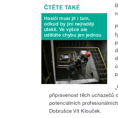
R
n
Hasiči musí jít i tam,
odkud by jiní nejraději
P
utekli. Ve výšce ale
f
uděláte chybu jen jednou
p
d
d
ú
p
„
připravenost těch uchazečů o
potenciálních profesionálních
Dobrušce Vít Klouček.