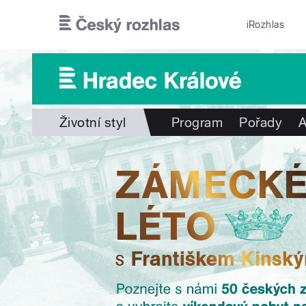
Přejít k hlavnímu obsahu
iRozhlas
Životní styl
Program
Pořady
A