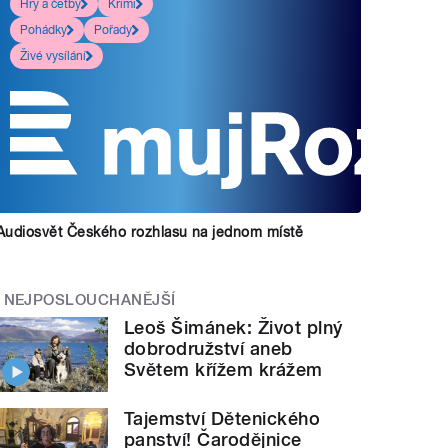
Hry a četby
Krimi
Pohádky
Pořady
Živé vysílání
Audiosvět Českého rozhlasu na jednom místě
NEJPOSLOUCHANĚJŠÍ
Leoš Šimánek: Život plný
dobrodružství aneb
Světem křížem krážem
Tajemství Dětenického
panství! Čarodějnice