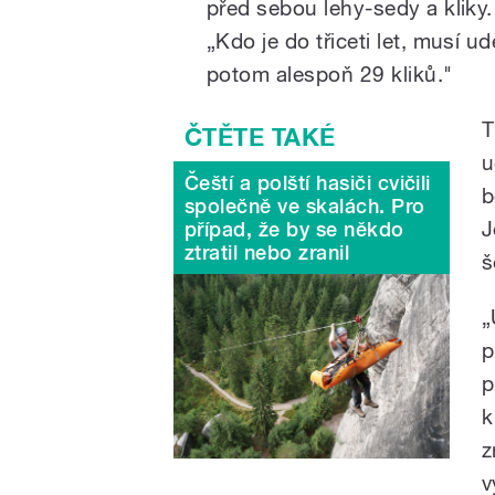
před sebou lehy-sedy a kliky.
„Kdo je do třiceti let, musí u
potom alespoň 29 kliků."
T
u
Čeští a polští hasiči cvičili
b
společně ve skalách. Pro
J
případ, že by se někdo
ztratil nebo zranil
š
„
p
p
k
z
v