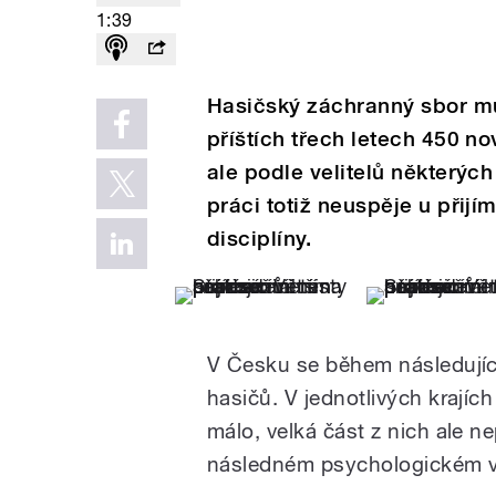
1:39
Hasičský záchranný sbor mů
příštích třech letech 450 no
ale podle velitelů některých
práci totiž neuspěje u přijí
disciplíny.
V Česku se během následující
hasičů. V jednotlivých krajíc
málo, velká část z nich ale ne
následném psychologickém v