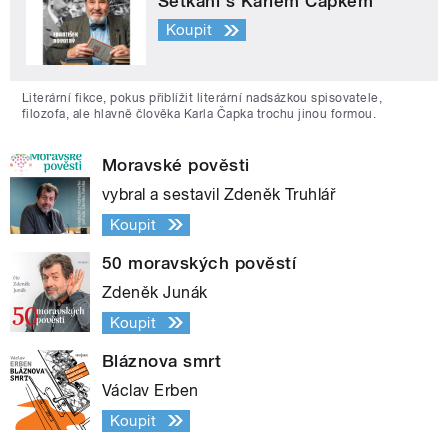
Setkání s Karlem Čapkem
Koupit
Literární fikce, pokus přiblížit literární nadsázkou spisovatele,
filozofa, ale hlavně člověka Karla Čapka trochu jinou formou.
Moravské pověsti
vybral a sestavil Zdeněk Truhlář
Koupit
50 moravských pověstí
Zdeněk Junák
Koupit
Bláznova smrt
Václav Erben
Koupit