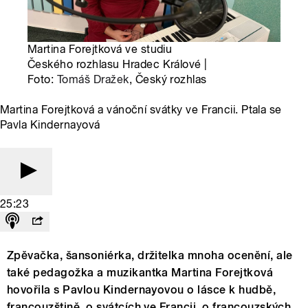
Martina Forejtková ve studiu
Českého rozhlasu Hradec Králové |
Foto:
Tomáš Dražek
, Český rozhlas
Martina Forejtková a vánoční svátky ve Francii. Ptala se
Pavla Kindernayová
25:23
Zpěvačka, šansoniérka, držitelka mnoha ocenění, ale
také pedagožka a muzikantka Martina Forejtková
hovořila s Pavlou Kindernayovou o lásce k hudbě,
francouzštině, o svátcích ve Francii, o francouzských