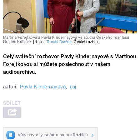
Martina Forejtková a Pavla Kindernayová ve studiu Českého rozhlasu
Hradec Králové
|
foto:
Tomáš Dražek
,
Český rozhlas
Celý sváteční rozhovor Pavly Kindernayové s Martinou
Forejtkovou si můžete poslechnout v našem
audioarchivu.
autoři:
Pavla Kindernayová
,
baj
Všechny díly pořadu na mujRozhlas