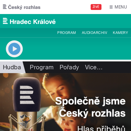
Přejít k hlavnímu obsahu
MENU
ŽIVĚ
PROGRAM
AUDIOARCHIV
KAMERY
Hudba
Program
Pořady
Více
…