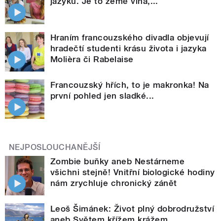
jazyku. Je to země vína,...
Hraním francouzského divadla objevují
hradečtí studenti krásu života i jazyka
Molièra či Rabelaise
Francouzský hřích, to je makronka! Na
první pohled jen sladké...
NEJPOSLOUCHANĚJŠÍ
Zombie buňky aneb Nestárneme
všichni stejně! Vnitřní biologické hodiny
nám zrychluje chronický zánět
Leoš Šimánek: Život plný dobrodružství
aneb Světem křížem krážem