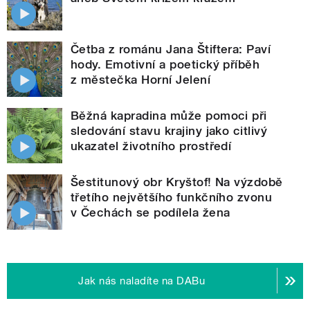
Četba z románu Jana Štiftera: Paví
hody. Emotivní a poetický příběh
z městečka Horní Jelení
Běžná kapradina může pomoci při
sledování stavu krajiny jako citlivý
ukazatel životního prostředí
Šestitunový obr Kryštof! Na výzdobě
třetího největšího funkčního zvonu
v Čechách se podílela žena
Jak nás naladíte na DABu