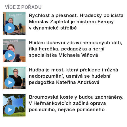
VÍCE Z POŘADU
Rychlost a přesnost. Hradecký policista
Miroslav Zapletal je mistrem Evropy
v dynamické střelbě
Hlídám duševní zdraví nemocných dětí,
říká herečka, pedagožka a herní
specialistka Michaela Váňová
Hudba je most, který překlene i různá
nedorozumění, usmívá se hudební
pedagožka Kateřina Andršová
Broumovské kostely budou zachráněny.
V Heřmánkovicích začíná oprava
posledního, nejvíce poničeného