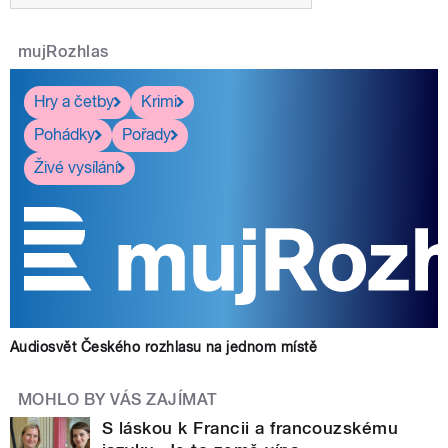
mujRozhlas
Hry a četby
Krimi
Pohádky
Pořady
Živé vysílání
Audiosvět Českého rozhlasu na jednom místě
MOHLO BY VÁS ZAJÍMAT
S láskou k Francii a francouzskému