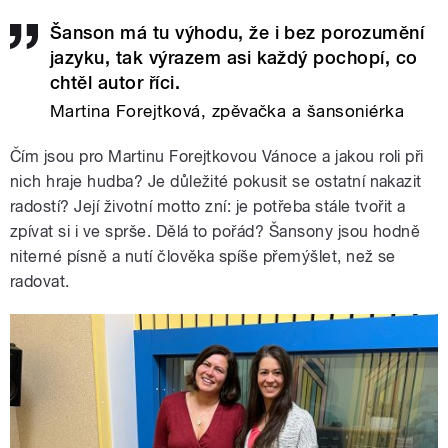
Šanson má tu výhodu, že i bez porozumění
jazyku, tak výrazem asi každý pochopí, co
chtěl autor říci.
Martina Forejtková, zpěvačka a šansoniérka
Čím jsou pro Martinu Forejtkovou Vánoce a jakou roli při
nich hraje hudba? Je důležité pokusit se ostatní nakazit
radostí? Její životní motto zní: je potřeba stále tvořit a
zpívat si i ve sprše. Dělá to pořád? Šansony jsou hodně
niterné písně a nutí člověka spíše přemýšlet, než se
radovat.