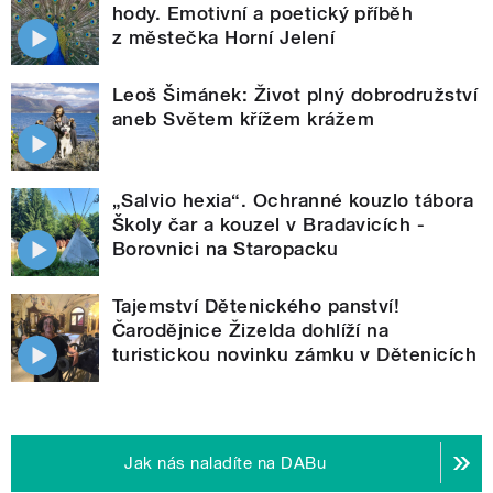
hody. Emotivní a poetický příběh
z městečka Horní Jelení
Leoš Šimánek: Život plný dobrodružství
aneb Světem křížem krážem
„Salvio hexia“. Ochranné kouzlo tábora
Školy čar a kouzel v Bradavicích -
Borovnici na Staropacku
Tajemství Dětenického panství!
Čarodějnice Žizelda dohlíží na
turistickou novinku zámku v Dětenicích
Jak nás naladíte na DABu