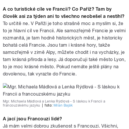
A co turistické cíle ve Francii? Co Paříž? Tam by
člověk asi za týden ani to všechno neobešel a nestihl?
To určitě ne. V Paříži je toho strašně moc a myslím si, že
to je hlavní cíl ve Francii. Ale samozřejmě Francie je velmi
rozmanitá, je tam hodně historických měst, je historicky
bohatá celá Francie. Jsou tam i krásné hory, takže
samozřejmě v zimě Alpy, můžete chodit i na vycházky, je
tam krásná příroda a lesy. Já doporučuji také město Lyon,
to je moc krásné město. Pokud nemáte ještě plány na
dovolenou, tak vyrazte do Francie.
Mgr. Michaela Mádlová a Lenka Rýdlová - S láskou k Francii a
francouzskému jazyku
|
foto:
Milan Baják
A jací jsou Francouzi lidé?
Já mám velmi dobrou zkušenost s Francouzi. Všichni,