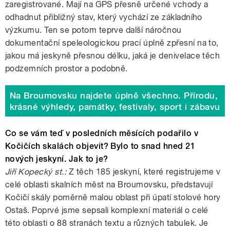
zaregistrované. Mají na GPS přesně určené vchody a
odhadnut přibližný stav, který vychází ze základního
výzkumu. Ten se potom teprve další náročnou
dokumentační speleologickou prací úplně zpřesní na to,
jakou má jeskyně přesnou délku, jaká je denivelace těch
podzemních prostor a podobně.
Na Broumovsku najdete úplně všechno. Přírodu,
krásné výhledy, památky, festivaly, sport i zábavu
Co se vám teď v posledních měsících podařilo v
Kočičích skalách objevit? Bylo to snad hned 21
nových jeskyní. Jak to je?
Jiří Kopecký st.:
Z těch 185 jeskyní, které registrujeme v
celé oblasti skalních měst na Broumovsku, představují
Kočičí skály poměrně malou oblast při úpatí stolové hory
Ostaš. Poprvé jsme sepsali komplexní materiál o celé
této oblasti o 88 stranách textu a různých tabulek. Je