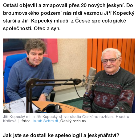
Ostaši objevili a zmapovali přes 20 nových jeskyní. Do
broumovského podzemí nás rádi vezmou Jiří Kopecký
starší a Jiří Kopecký mladší z České speleologické
společnosti. Otec a syn.
Jiří Kopecký ml. a Jiří Kopecký st. ve studiu Českého rozhlasu Hradec
Králové
|
foto:
Jakub Schmidt
,
Český rozhlas
Jak jste se dostali ke speleologii a jeskyňářství?