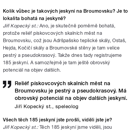
Kolik vůbec je takových jeskyní na Broumovsku? Je to
lokalita bohatá na jeskyně?
Jiří Kopecký st.:
Ano, je skutečně poměrně bohatá,
protože reliéf pískovcových skalních měst na
Broumovsku, což jsou Adršpašsko teplické skály, Ostaš,
Hejda, Kočičí skály a Broumovské stěny je tam velice
pestrý a pseudokrasový. Takže dnes tady registrujeme
185 jeskyní. A samozřejmě je tam ještě obrovský
potenciál na objev dalších.
Reliéf pískovcových skalních měst na
Broumovsku je pestrý a pseudokrasový. Má
obrovský potenciál na objev dalších jeskyní.
Jiří Kopecký st., speleolog
Všech těch 185 jeskyní jste prošli, viděli jste je?
Jiří Kopecký st.:
Těch 185 jeskyní jsme viděli, jsou