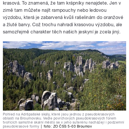
krasová. To znamená, že tam krápníky nenajdete. Jen v
zimě tam můžete najít rampouchy nebo ledovou
výzdobu, která je zabarvená kvůli rašelinám do oranžové
a žluté barvy. Což trochu nahradí krasovou výzdobu, ale
samozřejmě charakter těch našich jeskyní je zcela jiný.
Pohled na Adršpašské skály, které jsou jednou z pseudokrasových
oblastí na Broumovsku. Vedle povrchových pseudokrasových forem
tvořících samotné skalní město se v jeho suterénu nacházejí i podzemní
pseudokrasové formy
|
foto:
ZO ČSS 5-03 Broumov