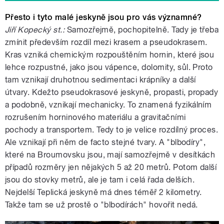
Přesto i tyto malé jeskyně jsou pro vás významné?
Jiří Kopecký st.:
Samozřejmě, pochopitelně. Tady je třeba
zmínit především rozdíl mezi krasem a pseudokrasem.
Kras vzniká chemickým rozpouštěním hornin, které jsou
lehce rozpustné, jako jsou vápence, dolomity, sůl. Proto
tam vznikají druhotnou sedimentaci krápníky a další
útvary. Kdežto pseudokrasové jeskyně, propasti, propady
a podobně, vznikají mechanicky. To znamená fyzikálním
rozrušením horninového materiálu a gravitačními
pochody a transportem. Tedy to je velice rozdílný proces.
Ale vznikají při něm de facto stejné tvary. A "blbodíry",
které na Broumovsku jsou, mají samozřejmě v desítkách
případů rozměry jen nějakých 5 až 20 metrů. Potom další
jsou do stovky metrů, ale je tam i celá řada delších.
Nejdelší Teplická jeskyně má dnes téměř 2 kilometry.
Takže tam se už prostě o "blbodírách" hovořit nedá.