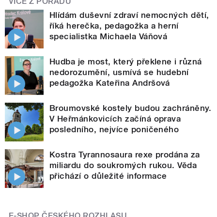
VÍCE Z POŘADU
Hlídám duševní zdraví nemocných dětí,
říká herečka, pedagožka a herní
specialistka Michaela Váňová
Hudba je most, který překlene i různá
nedorozumění, usmívá se hudební
pedagožka Kateřina Andršová
Broumovské kostely budou zachráněny.
V Heřmánkovicích začíná oprava
posledního, nejvíce poničeného
Kostra Tyrannosaura rexe prodána za
miliardu do soukromých rukou. Věda
přichází o důležité informace
E-SHOP ČESKÉHO ROZHLASU