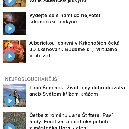
vznik Albeřické jeskyně
Vydejte se s námi do největší
krkonošské jeskyně
Albeřickou jeskyni v Krkonoších čeká
3D skenování. Budeme si ji virtuálně
prohlížet
NEJPOSLOUCHANĚJŠÍ
Leoš Šimánek: Život plný dobrodružství
aneb Světem křížem krážem
Četba z románu Jana Štiftera: Paví
hody. Emotivní a poetický příběh
z městečka Horní Jelení