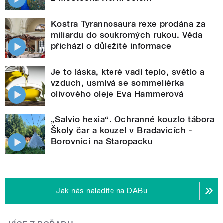
Kostra Tyrannosaura rexe prodána za
miliardu do soukromých rukou. Věda
přichází o důležité informace
Je to láska, které vadí teplo, světlo a
vzduch, usmívá se sommeliérka
olivového oleje Eva Hammerová
„Salvio hexia“. Ochranné kouzlo tábora
Školy čar a kouzel v Bradavicích -
Borovnici na Staropacku
Jak nás naladíte na DABu