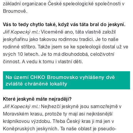
základní organizace České speleologické společnosti v
Broumově.
Vás to tedy chytlo také, když vás táta bral do jeskyní.
Jiří Kopecký ml.:
Víceméně ano, táta vlastně založil
jeskyňařinu jako takovou rodinnou tradici. Je to naše
rodinné stříbro. Takže jsem se ke speleologii dostal už ve
svých 10 letech. Je to má dlouhodobá, celoživotní
činnost. A vedu k tomu i vlastní děti.
Na území CHKO Broumovsko vyhlášeny dvě
zvláště chráněné lokality
Které jeskyně máte nejraději?
Jiří Kopecký ml.:
Nejhezčí jeskyně jsou samozřejmě v
Moravském krasu, protože ty mají asi nejkrásnější
krápníkovou výzdobu. Třeba Český kras ji má jen v
Koněpruských jeskyních. Ta naše oblast je pseudo-