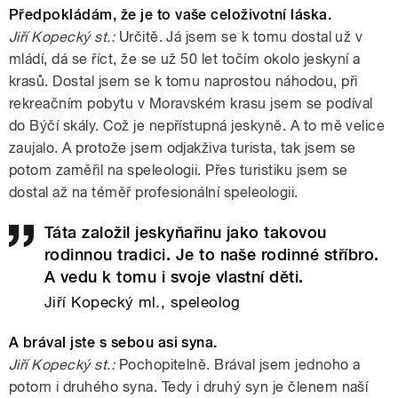
Předpokládám, že je to vaše celoživotní láska.
Jiří Kopecký st.:
Určitě. Já jsem se k tomu dostal už v
mládí, dá se říct, že se už 50 let točím okolo jeskyní a
krasů. Dostal jsem se k tomu naprostou náhodou, při
rekreačním pobytu v Moravském krasu jsem se podíval
do Býčí skály. Což je nepřístupná jeskyně. A to mě velice
zaujalo. A protože jsem odjakživa turista, tak jsem se
potom zaměřil na speleologii. Přes turistiku jsem se
dostal až na téměř profesionální speleologii.
Táta založil jeskyňařinu jako takovou
rodinnou tradici. Je to naše rodinné stříbro.
A vedu k tomu i svoje vlastní děti.
Jiří Kopecký ml., speleolog
A brával jste s sebou asi syna.
Jiří Kopecký st.:
Pochopitelně. Brával jsem jednoho a
potom i druhého syna. Tedy i druhý syn je členem naší