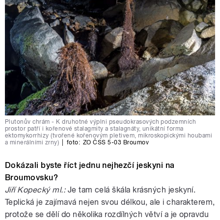
Plutonův chrám - K druhotné výplni pseudokrasových podzemních
prostor patří i kořenové stalagmity a stalagnáty, unikátní forma
ektomykorrhizy (tvořené kořenovým pletivem, mikroskopickými houbami
a minerálními zrny)
|
foto:
ZO ČSS 5-03 Broumov
Dokázali byste říct jednu nejhezčí jeskyni na
Broumovsku?
Jiří Kopecký ml.:
Je tam celá škála krásných jeskyní.
Teplická je zajímavá nejen svou délkou, ale i charakterem,
protože se dělí do několika rozdílných větví a je opravdu