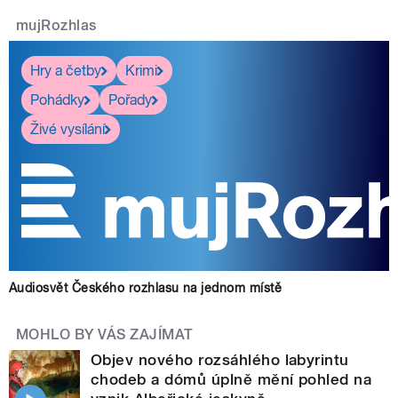
mujRozhlas
Hry a četby
Krimi
Pohádky
Pořady
Živé vysílání
Audiosvět Českého rozhlasu na jednom místě
MOHLO BY VÁS ZAJÍMAT
Objev nového rozsáhlého labyrintu
chodeb a dómů úplně mění pohled na