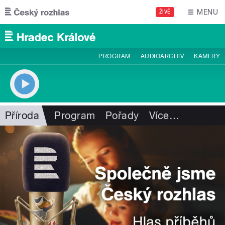
Přejít k hlavnímu obsahu
MENU
ŽIVĚ
PROGRAM
AUDIOARCHIV
KAMERY
Příroda
Program
Pořady
Více
…