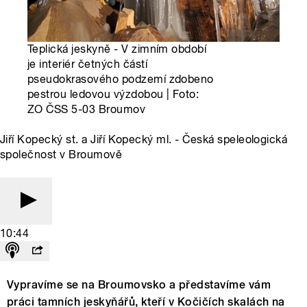
Teplická jeskyně - V zimním období
je interiér četných částí
pseudokrasového podzemí zdobeno
pestrou ledovou výzdobou | Foto:
ZO ČSS 5-03 Broumov
Jiří Kopecký st. a Jiří Kopecký ml. - Česká speleologická
společnost v Broumově
10:44
Vypravíme se na Broumovsko a představíme vám
práci tamních jeskyňářů, kteří v Kočičích skalách na