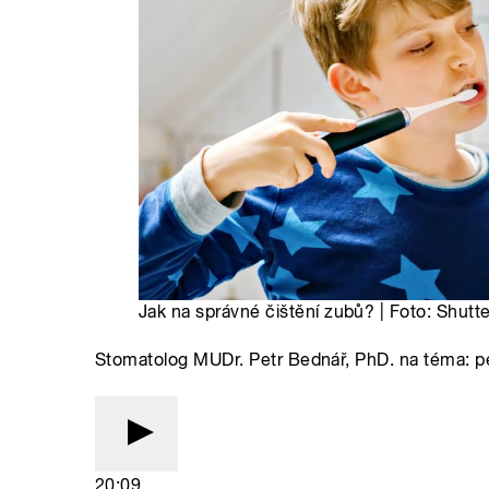
Jak na správné čištění zubů? | Foto: Shutt
Stomatolog MUDr. Petr Bednář, PhD. na téma: p
20:09