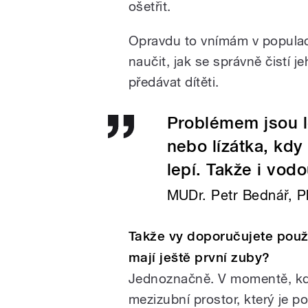
ošetřit.
Opravdu to vnímám v populaci
naučit, jak se správně čistí 
předávat dítěti.
Problémem jsou l
nebo lízátka, kdy
lepí. Takže i vod
MUDr. Petr Bednář, Ph
Takže vy doporučujete použí
mají ještě první zuby?
Jednoznačně. V momentě, kdy
mezizubní prostor, který je po