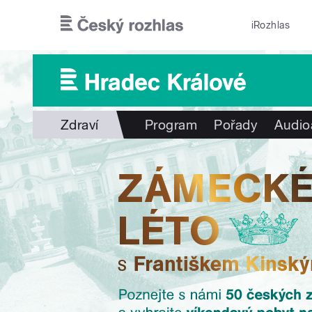
Přejít k hlavnímu obsahu
iRozhlas
Zdraví
Program
Pořady
Audio