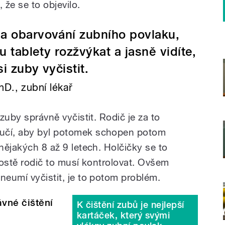
 že se to objevilo.
na obarvování zubního povlaku,
u tablety rozžvýkat a jasně vidíte,
si zuby vyčistit.
D., zubní lékař
 zuby správně vyčistit. Rodič je za to
 učí, aby byl potomek schopen potom
 nějakých 8 až 9 letech. Holčičky se to
prostě rodič to musí kontrolovat. Ovšem
neumí vyčistit, je to potom problém.
vné čištění
K čištění zubů je nejlepší
kartáček, který svými