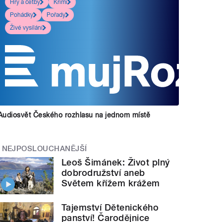
Hry a četby
Krimi
Pohádky
Pořady
Živé vysílání
Audiosvět Českého rozhlasu na jednom místě
NEJPOSLOUCHANĚJŠÍ
Leoš Šimánek: Život plný
dobrodružství aneb
Světem křížem krážem
Tajemství Dětenického
panství! Čarodějnice