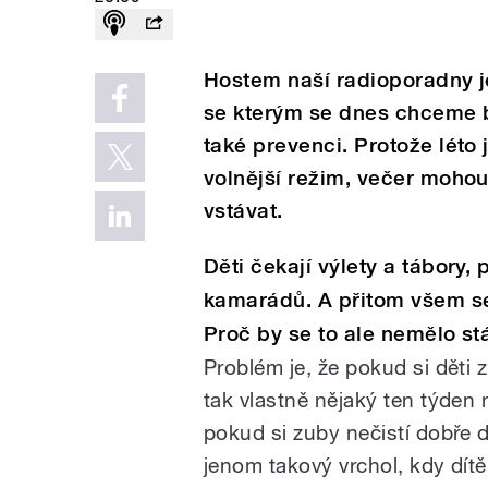
Hostem naší radioporadny j
se kterým se dnes chceme b
také prevenci. Protože léto j
volnější režim, večer mohou
vstávat.
Děti čekají výlety a tábory
kamarádů. A přitom všem se
Proč by se to ale nemělo st
Problém je, že pokud si děti 
tak vlastně nějaký ten týden 
pokud si zuby nečistí dobře 
jenom takový vrchol, kdy dítě