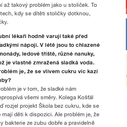
í až takový problém jako u stoliček. To
ech, kdy se dítěti stoličky dotknou,
čky.
ubní lékaři hodně varují také před
ladkými nápoji. V létě jsou to chlazené
imonády, ledové tříště, různé nanuky,
ož je vlastně zmražená sladká voda.
roblém je, že se vlivem cukru víc kazí
uby?
roblém je v tom, že sladké nám
eprospívá všemi směry. Kolega Košťál
eď rozjel projekt Škola bez cukru, kde se
 mají děti k dispozici. Ale problém je, že
y bakterie ze zubu dobře a pravidelně