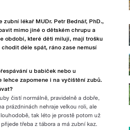
e zubní lékař MUDr. Petr Bednář, PhD.,
avit mimo jiné o dětském chrupu a
e období, které děti milují, mají trošku
 chodit déle spát, ráno zase nemusí
, přespávání u babiček nebo u
 lehce zapomene i na vyčištění zubů.
ávat?
zuby čistí normálně, pravidelně a dobře,
na prázdninách nehraje velkou roli, ale
dlouhodobě, tak léto je prostě potom už
 přijede třeba z tábora a má zubní kaz.