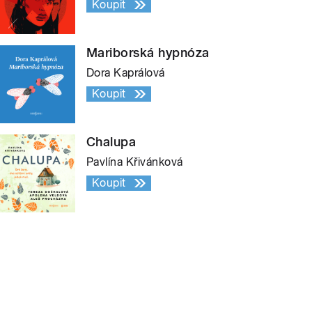
Koupit
Mariborská hypnóza
Dora Kaprálová
Koupit
Chalupa
Pavlína Křivánková
Koupit