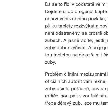
Dá se to říci v podstatě velm
Dojděte si do drogerie, kupte 
obarvování zubního povlaku, 
půlku tablety rozžvýkat a pov
není odstraněný, se prostě ob
zubech. A jasně vidíte, jestli 
zuby dobře vyčistit. A co je je
tou tabletou nejde ozřejmit či
zuby.
Problém čištění mezizubními 
oficiálních autorit vám řekne,
zuby očistit pořádně, ony se 
rodiče jsou pak v zoufalé sit
třeba děravý zub, leze mu tam