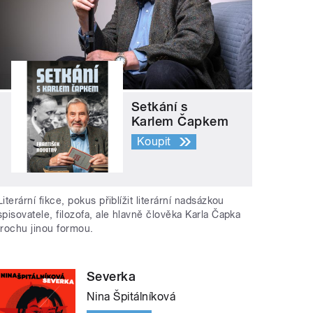
Setkání s
Karlem Čapkem
Koupit
Literární fikce, pokus přiblížit literární nadsázkou
spisovatele, filozofa, ale hlavně člověka Karla Čapka
trochu jinou formou.
Severka
Nina Špitálníková