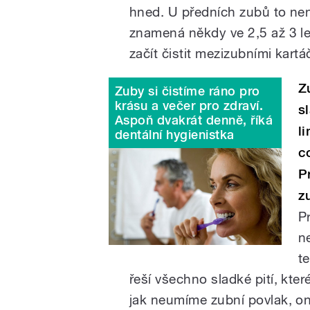
hned. U předních zubů to nen
znamená někdy ve 2,5 až 3 let
začít čistit mezizubními kartá
Z
Zuby si čistíme ráno pro
krásu a večer pro zdraví.
s
Aspoň dvakrát denně, říká
l
dentální hygienistka
c
P
z
P
n
t
řeší všechno sladké pití, které
jak neumíme zubní povlak, on