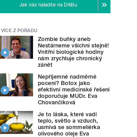
Jak nás naladíte na DABu
VÍCE Z POŘADU
Zombie buňky aneb
Nestárneme všichni stejně!
Vnitřní biologické hodiny
nám zrychluje chronický
zánět
Nepříjemné nadměrné
pocení? Botox jako
efektivní medicínské řešení
doporučuje MUDr. Eva
Chovančíková
Je to láska, které vadí
teplo, světlo a vzduch,
usmívá se sommeliérka
olivového oleje Eva