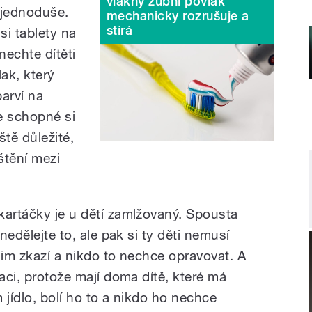
vlákny zubní povlak
i jednoduše.
mechanicky rozrušuje a
stírá
si tablety na
nechte dítěti
lak, který
arví na
je schopné si
ště důležité,
štění mezi
kartáčky je u dětí zamlžovaný. Spousta
 nedělejte to, ale pak si ty děti nemusí
jim zkazí a nikdo to nechce opravovat. A
uaci, protože mají doma dítě, které má
 jídlo, bolí ho to a nikdo ho nechce