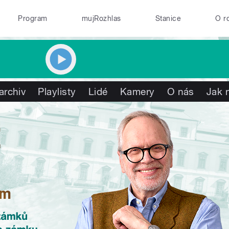
Program
mujRozhlas
Stanice
O r
archiv
Playlisty
Lidé
Kamery
O nás
Jak 