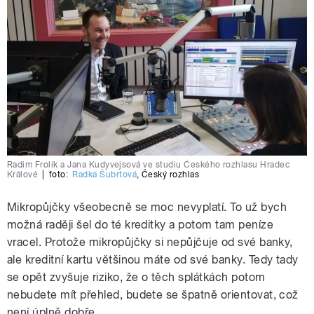
Radim Frolík a Jana Kudyvejsová ve studiu Českého rozhlasu Hradec
Králové
|
foto:
Radka Šubrtová
,
Český rozhlas
Mikropůjčky všeobecně se moc nevyplatí. To už bych
možná raději šel do té kreditky a potom tam peníze
vracel. Protože mikropůjčky si nepůjčuje od své banky,
ale kreditní kartu většinou máte od své banky. Tedy tady
se opět zvyšuje riziko, že o těch splátkách potom
nebudete mít přehled, budete se špatně orientovat, což
není úplně dobře.