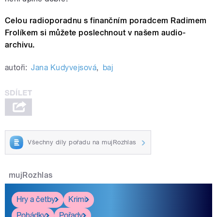
Celou radioporadnu s finančním poradcem Radimem
Frolíkem si můžete poslechnout v našem audio-
archivu.
autoři:
Jana Kudyvejsová
,
baj
Všechny díly pořadu na mujRozhlas
mujRozhlas
Hry a četby
Krimi
Pohádky
Pořady