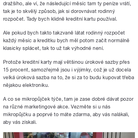
dražšího, ale ví, že následující měsíc tam ty peníze vrátí,
tak je to skvělý způsob, jak si dorovnávat rodinný
rozpočet. Tady bych klidně kreditní kartu používal.
Ale pokud bych takto takzvaně látat rodinný rozpočet
každý měsíc a kreditku bych měl potom začít normálně
klasicky splácet, tak to už tak výhodné není.
Protože kreditní karty mají většinou úrokové sazby přes
15 procent, samozřejmě jsou i výjimky, což je už docela
velká úroková sazba na to, že si za to budu kupovat třeba
nějakou elektroniku.
A co se mikropůjček týče, tam je zase dobré dávat pozor
na různé marketingové akce. Vezměte si u nás
mikropůjčku a poprvé to máte zdarma, aby vás nalákali,
aby vás získali.