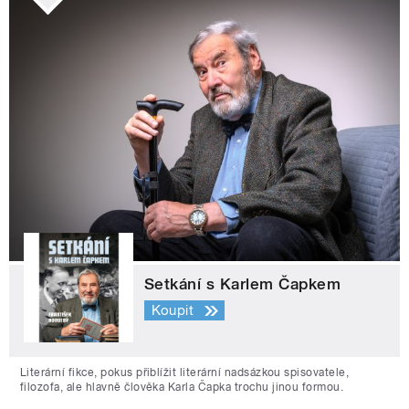
Setkání s Karlem Čapkem
Koupit
Literární fikce, pokus přiblížit literární nadsázkou spisovatele,
filozofa, ale hlavně člověka Karla Čapka trochu jinou formou.