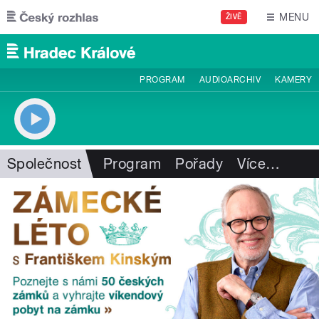
Přejít k hlavnímu obsahu
MENU
ŽIVĚ
PROGRAM
AUDIOARCHIV
KAMERY
Společnost
Program
Pořady
Více
…