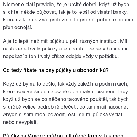
Nicméně platí pravidlo, že je určitě dobré, když už bych
si chtěl někde půjčovat, tak je to lepší od vlastní banky,
která už klienta zná, protože je to pro něj potom mnohem
přehlednější.
A je to lepší než mít půjčku u pěti různých institucí. Mít
nastavené trvalé příkazy a jen doufat, že se v bance nic
nepokazí a ten trvalý příkaz odejde vždy v pořádku.
Co tedy říkáte na ony půjčky u obchodníků?
Když už by na to došlo, tak vždy záleží na podmínkách,
které jsou většinou napsané dole malým písmem. Tedy
když už bych se do něčeho takového pouštěl, tak bych
si určitě velice podrobně přečetl, co tam mají napsané.
Abych si sám mohl odvodit, jestli se mi půjčka vyplatí
nebo nevyplatí.
Půjčky na Vánoce můžou mít různé formy, tak mohl