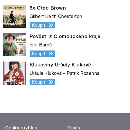
6x Otec Brown
Gilbert Keith Chesterton
Koupit
Pověsti z Olomouckého kraje
Igor Bareš
Koupit
Klukoviny Uršuly Klukové
Uršula Kluková – Patrik Rozehnal
Koupit
Český rozhlas
O nás