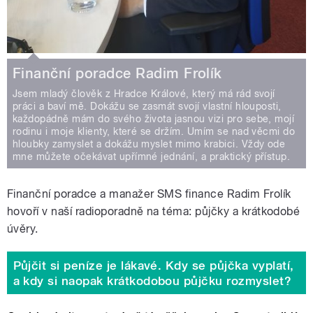
Finanční poradce Radim Frolík
Jsem mladý člověk z Hradce Králové, který má rád svojí
práci a baví mě. Dokážu se zasmát svojí vlastní hlouposti,
každopádně mám do svého života jasnou vizi pro sebe, mojí
rodinu i moje klienty, které se držím. Umím se nad věcmi do
hloubky zamyslet a dokážu myslet mimo krabici. Vždy ode
mne můžete očekávat upřímné jednání, a praktický přístup.
Finanční poradce a manažer SMS finance Radim Frolík
hovoří v naší radioporadně na téma: půjčky a krátkodobé
úvěry.
Půjčit si peníze je lákavé. Kdy se půjčka vyplatí,
a kdy si naopak krátkodobou půjčku rozmyslet?