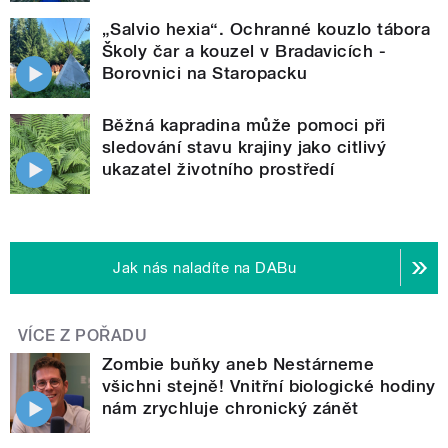
„Salvio hexia“. Ochranné kouzlo tábora
Školy čar a kouzel v Bradavicích -
Borovnici na Staropacku
Běžná kapradina může pomoci při
sledování stavu krajiny jako citlivý
ukazatel životního prostředí
Jak nás naladíte na DABu
VÍCE Z POŘADU
Zombie buňky aneb Nestárneme
všichni stejně! Vnitřní biologické hodiny
nám zrychluje chronický zánět