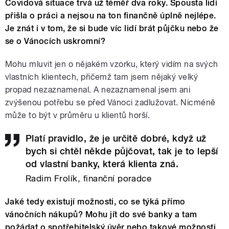
Covidová situace trvá už téměř dva roky. Spousta lidí
přišla o práci a nejsou na ton finančně úplně nejlépe.
Je znát i v tom, že si bude víc lidí brát půjčku nebo že
se o Vánocích uskromní?
Mohu mluvit jen o nějakém vzorku, který vidím na svých
vlastních klientech, přičemž tam jsem nějaký velký
propad nezaznamenal. A nezaznamenal jsem ani
zvýšenou potřebu se před Vánoci zadlužovat. Nicméně
může to být v průměru u klientů horší.
Platí pravidlo, že je určitě dobré, když už
bych si chtěl někde půjčovat, tak je to lepší
od vlastní banky, která klienta zná.
Radim Frolík, finanční poradce
Jaké tedy existují možnosti, co se týká přímo
vánočních nákupů? Mohu jít do své banky a tam
požádat o spotřebitelský úvěr nebo takové možnosti