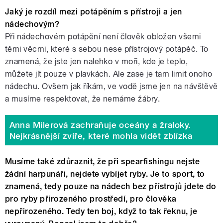
Jaký je rozdíl mezi potápěním s přístroji a jen
nádechovým?
Při nádechovém potápění není člověk obložen všemi
těmi věcmi, které s sebou nese přístrojový potápěč. To
znamená, že jste jen nalehko v moři, kde je teplo,
můžete jít pouze v plavkách. Ale zase je tam limit onoho
nádechu. Ovšem jak říkám, ve vodě jsme jen na návštěvě
a musíme respektovat, že nemáme žábry.
Anna Milerová zachraňuje oceány a žraloky.
Nejkrásnější zvíře, které mohla vidět zblízka
Musíme také zdůraznit, že při spearfishingu nejste
žádní harpunáři, nejdete vybíjet ryby. Je to sport, to
znamená, tedy pouze na nádech bez přístrojů jdete do
pro ryby přirozeného prostředí, pro člověka
nepřirozeného. Tedy ten boj, když to tak řeknu, je