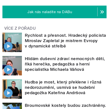
Jak nás naladíte na DABu
VÍCE Z POŘADU
Rychlost a přesnost. Hradecký policista
Miroslav Zapletal je mistrem Evropy
v dynamické střelbě
Hlídám duševní zdraví nemocných dětí,
říká herečka, pedagožka a herní
specialistka Michaela Váňová
Hudba je most, který překlene i různá
nedorozumění, usmívá se hudební
pedagožka Kateřina Andršová
Broumovské kostely budou zachráněny.