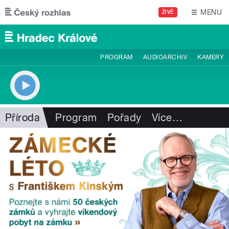
Přejít k hlavnímu obsahu
MENU
ŽIVĚ
PROGRAM
AUDIOARCHIV
KAMERY
Příroda
Program
Pořady
Více
…