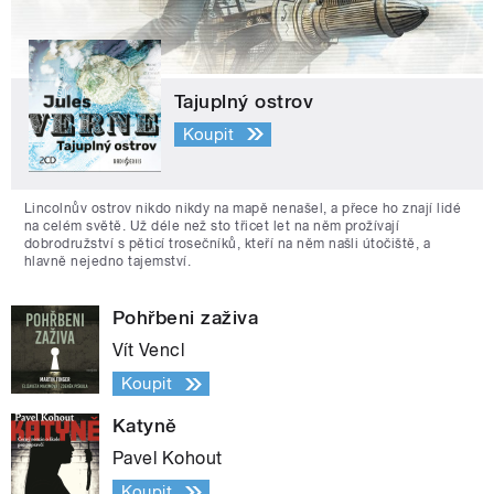
Tajuplný ostrov
Koupit
Lincolnův ostrov nikdo nikdy na mapě nenašel, a přece ho znají lidé
na celém světě. Už déle než sto třicet let na něm prožívají
dobrodružství s pěticí trosečníků, kteří na něm našli útočiště, a
hlavně nejedno tajemství.
Pohřbeni zaživa
Vít Vencl
Koupit
Katyně
Pavel Kohout
Koupit