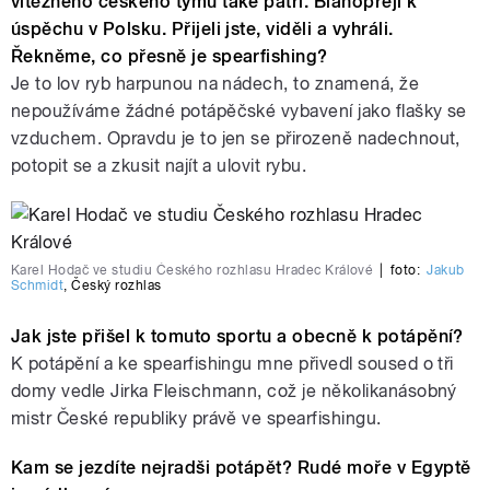
vítězného českého týmu také patří. Blahopřeji k
úspěchu v Polsku. Přijeli jste, viděli a vyhráli.
Řekněme, co přesně je spearfishing?
Je to lov ryb harpunou na nádech, to znamená, že
nepoužíváme žádné potápěčské vybavení jako flašky se
vzduchem. Opravdu je to jen se přirozeně nadechnout,
potopit se a zkusit najít a ulovit rybu.
Karel Hodač ve studiu Českého rozhlasu Hradec Králové
|
foto:
Jakub
Schmidt
,
Český rozhlas
Jak jste přišel k tomuto sportu a obecně k potápění?
K potápění a ke spearfishingu mne přivedl soused o tři
domy vedle Jirka Fleischmann, což je několikanásobný
mistr České republiky právě ve spearfishingu.
Kam se jezdíte nejradši potápět? Rudé moře v Egyptě