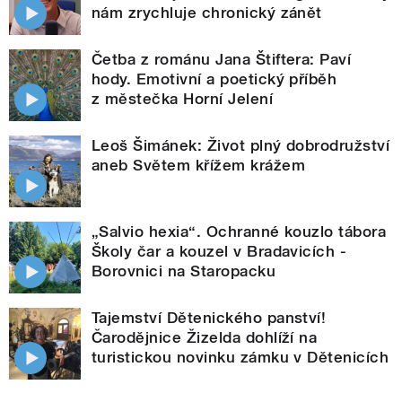
nám zrychluje chronický zánět
Četba z románu Jana Štiftera: Paví
hody. Emotivní a poetický příběh
z městečka Horní Jelení
Leoš Šimánek: Život plný dobrodružství
aneb Světem křížem krážem
„Salvio hexia“. Ochranné kouzlo tábora
Školy čar a kouzel v Bradavicích -
Borovnici na Staropacku
Tajemství Dětenického panství!
Čarodějnice Žizelda dohlíží na
turistickou novinku zámku v Dětenicích