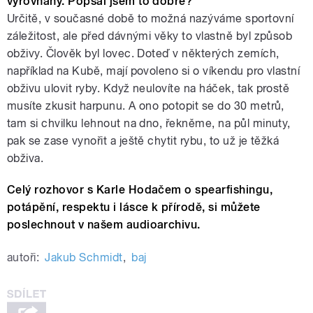
vyrovnaný. Popsal jsem to dobře?
Určitě, v současné době to možná nazýváme sportovní
záležitost, ale před dávnými věky to vlastně byl způsob
obživy. Člověk byl lovec. Doteď v některých zemích,
například na Kubě, mají povoleno si o víkendu pro vlastní
obživu ulovit ryby. Když neulovíte na háček, tak prostě
musíte zkusit harpunu. A ono potopit se do 30 metrů,
tam si chvilku lehnout na dno, řekněme, na půl minuty,
pak se zase vynořit a ještě chytit rybu, to už je těžká
obživa.
Celý rozhovor s Karle Hodačem o spearfishingu,
potápění, respektu i lásce k přírodě, si můžete
poslechnout v našem audioarchivu.
autoři:
Jakub Schmidt
,
baj