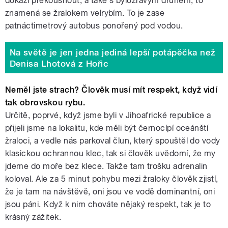
dokáží překousnout, a také s býložravým druhem, to
znamená se žralokem velrybím. To je zase
patnáctimetrový autobus ponořený pod vodou.
Na světě je jen jedna jediná lepší potápěčka než
Denisa Lhotová z Hořic
Neměl jste strach? Člověk musí mít respekt, když vidí
tak obrovskou rybu.
Určitě, poprvé, když jsme byli v Jihoafrické republice a
přijeli jsme na lokalitu, kde měli být černocípí oceánští
žraloci, a vedle nás parkoval člun, který spouštěl do vody
klasickou ochrannou klec, tak si člověk uvědomí, že my
jdeme do moře bez klece. Takže tam trošku adrenalin
koloval. Ale za 5 minut pohybu mezi žraloky člověk zjistí,
že je tam na návštěvě, oni jsou ve vodě dominantní, oni
jsou páni. Když k nim chováte nějaký respekt, tak je to
krásný zážitek.