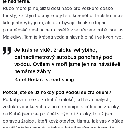
je nádherné.
Rudé moře je nejbližší destinace pro veškeré české
turisty, za čtyři hodiny letu jste u krásného, teplého moře,
kde ještě ryby jsou, ale už ubývají. Jinak nejlepší
potápěčská destinace na světě v současné době jsou asi
Maledivy. Tam je krásná voda a hlavně plná i velkých ryb.
Je krásné vidět žraloka velrybího,
patnáctimetrový autobus ponořený pod
vodou. Ovšem v moři jsme jen na návštěvě,
nemáme žábry.
Karel Hodač, spearfishing
Potkal jste se už někdy pod vodou se žralokem?
Potkal jsem několik druhů žraloků, od těch malých,
žraloků vouskatých až po černocípé a bělocípé žraloky,
na Kubě jsem se potápěl s býčími žraloky, to už jsou
opravdu žraloci, kteří když otevřou tlamu, tak vás v půlce