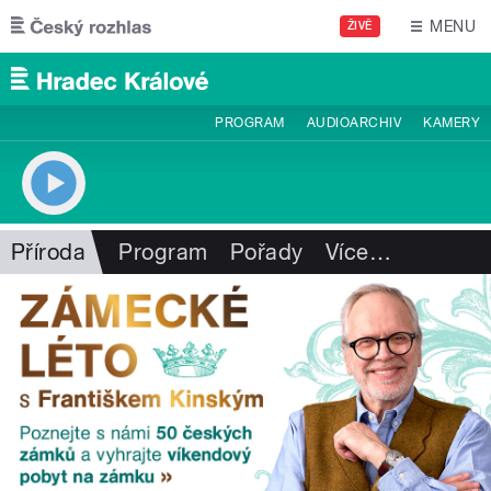
Přejít k hlavnímu obsahu
MENU
ŽIVĚ
PROGRAM
AUDIOARCHIV
KAMERY
Příroda
Program
Pořady
Více
…