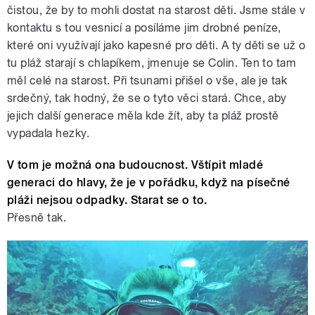
čistou, že by to mohli dostat na starost děti. Jsme stále v
kontaktu s tou vesnicí a posíláme jim drobné peníze,
které oni využívají jako kapesné pro děti. A ty děti se už o
tu pláž starají s chlapíkem, jmenuje se Colin. Ten to tam
měl celé na starost. Při tsunami přišel o vše, ale je tak
srdečný, tak hodný, že se o tyto věci stará. Chce, aby
jejich další generace měla kde žít, aby ta pláž prostě
vypadala hezky.
V tom je možná ona budoucnost. Vštípit mladé
generaci do hlavy, že je v pořádku, když na písečné
pláži nejsou odpadky. Starat se o to.
Přesně tak.