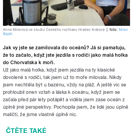
Anna Milerová ve studiu Českého rozhlasu Hradec Králové
|
foto:
Milan
Baják
Jak vy jste se zamilovala do oceánů? Já si pamatuju,
že to začalo, když jste jezdila s rodiči jako malá holka
do Chorvatska k moři.
Už jako malá holka, když jsem jezdila na ty klasické
dovolené s rodiči, tak jsem už to moře milovala. Nikdy
jsem nechtěla být u bazénu, vždy na pláž. A ještě víc se
prohloubil onen vztah a láska k oceánu, když jsem se
začala před pár lety potápět a viděla jsem zase oceán z
úplně jiné perspektivy. Pochopila jsem, že lidé jsou úplně
maličtí, že jsme vlastně úplně nic.