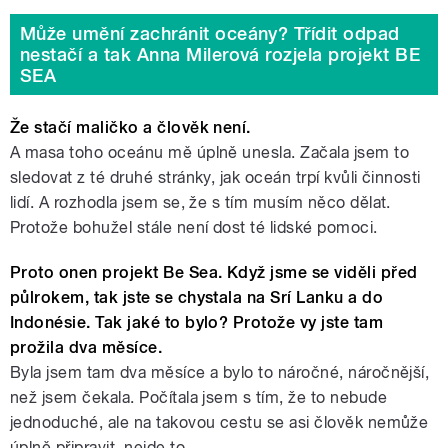
Může umění zachránit oceány? Třídit odpad
nestačí a tak Anna Milerová rozjela projekt BE
SEA
Že stačí maličko a člověk není.
A masa toho oceánu mě úplně unesla. Začala jsem to
sledovat z té druhé stránky, jak oceán trpí kvůli činnosti
lidí. A rozhodla jsem se, že s tím musím něco dělat.
Protože bohužel stále není dost té lidské pomoci.
Proto onen projekt Be Sea. Když jsme se viděli před
půlrokem, tak jste se chystala na Srí Lanku a do
Indonésie. Tak jaké to bylo? Protože vy jste tam
prožila dva měsíce.
Byla jsem tam dva měsíce a bylo to náročné, náročnější,
než jsem čekala. Počítala jsem s tím, že to nebude
jednoduché, ale na takovou cestu se asi člověk nemůže
úplně připravit, nejde to.