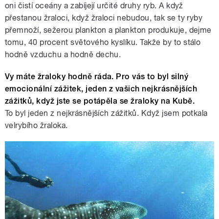
oni čistí oceány a zabíjejí určité druhy ryb. A když
přestanou žraloci, když žraloci nebudou, tak se ty ryby
přemnoží, sežerou plankton a plankton produkuje, dejme
tomu, 40 procent světového kyslíku. Takže by to stálo
hodně vzduchu a hodně dechu.
Vy máte žraloky hodně ráda. Pro vás to byl silný
emocionální zážitek, jeden z vašich nejkrásnějších
zážitků, když jste se potápěla se žraloky na Kubě.
To byl jeden z nejkrásnějších zážitků. Když jsem potkala
velrybího žraloka.