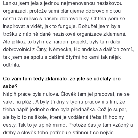
Lanku jsem jela s jednou nejmenovanou neziskovou
organizací, protože sami plánujeme dobrovolnickou
cestu za měsíc s našimi dobrovolníky. Chtěla jsem se
inspirovat a vidět, jak to funguje. Bohužel jsem byla
trošku z náplně dané neziskové organizace zklamaná.
Ale jelikož to byl mezinárodní projekt, byly tam další
dobrovolníci z Číny, Německa, Holandska a dalších zemí.,
tak jsem se spolu s dalšími čtyřmi holkami tak nějak
odtrhla.
Co vám tam tedy zklamalo, že jste se udělaly pro
sebe?
Náplň práce byla nulová. Člověk tam jel pracovat, ne se
válet na pláži. A byly tři dny v týdnu pracovní s tím, že
třeba náplň jednoho dne byla přednáška. Což je super,
ale bylo to na škole, která je vzdálená třeba tři hodiny
cesty. Tak to je úplně mimo. Protože čas je tam vzácný a
drahý a člověk toho potřebuje stihnout co nejvíc.