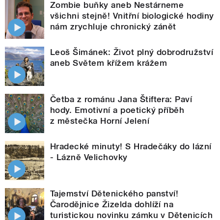
Zombie buňky aneb Nestárneme
všichni stejně! Vnitřní biologické hodiny
nám zrychluje chronický zánět
Leoš Šimánek: Život plný dobrodružství
aneb Světem křížem krážem
Četba z románu Jana Štiftera: Paví
hody. Emotivní a poetický příběh
z městečka Horní Jelení
Hradecké minuty! S Hradečáky do lázní
- Lázně Velichovky
Tajemství Dětenického panství!
Čarodějnice Žizelda dohlíží na
turistickou novinku zámku v Dětenicích