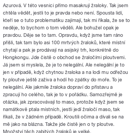
Azurová. V této vesnici přímo masakrují žraloky. Tak jsem
chtěla vědět, jestli to je pravda nebo není. Spousta lidí,
kteří se o tuto problematiku zajímají, tak mi říkala, že se to
neděje, to bychom o tom věděli. Ale bohužel opak je
pravdou. Děje se to tam. Opravdu, když jsme tam ráno
přišli, tak tam bylo asi 100 mrtvých žraloků, které místní
chytají a pak je prodávají na asijský trh, konkrétně do
Hongkongu. Jde čistě o obchod se žraločími ploutvemi.
Já jsem si myslela, že je to nelegální. Ale nelegální je to
jen v případě, když chytnou žraloka a na lodi mu odřežou
ty ploutve ještě zaživa a hodí ho zpátky do moře. To je
nelegální. Ale jakmile žraloka dopraví do přístavu a
zpracují ho celého, tak je to v pořádku. Samozřejmě je
otázka, jak zpracovávají to maso, protože když jsem se
namátkově ptala místních, jestli jedí žraločí maso, tak
říkali, že v žádném případě. Kroutili očima a dívali se na
mě jako na blázna. Takže jde čistě jen o ty ploutve.
Množství těch zabitých žraloků je velké.