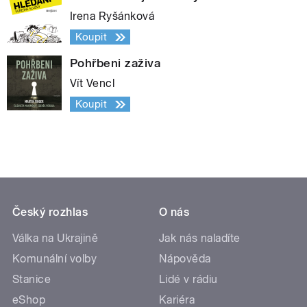
Irena Ryšánková
Koupit
Pohřbeni zaživa
Vít Vencl
Koupit
Český rozhlas
O nás
Válka na Ukrajině
Jak nás naladíte
Komunální volby
Nápověda
Stanice
Lidé v rádiu
eShop
Kariéra