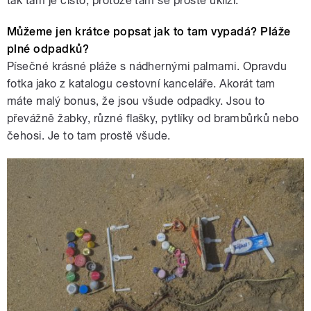
tak tam je čisto, protože tam se prostě uklízí.
Můžeme jen krátce popsat jak to tam vypadá? Pláže
plné odpadků?
Písečné krásné pláže s nádhernými palmami. Opravdu
fotka jako z katalogu cestovní kanceláře. Akorát tam
máte malý bonus, že jsou všude odpadky. Jsou to
převážně žabky, různé flašky, pytlíky od brambůrků nebo
čehosi. Je to tam prostě všude.