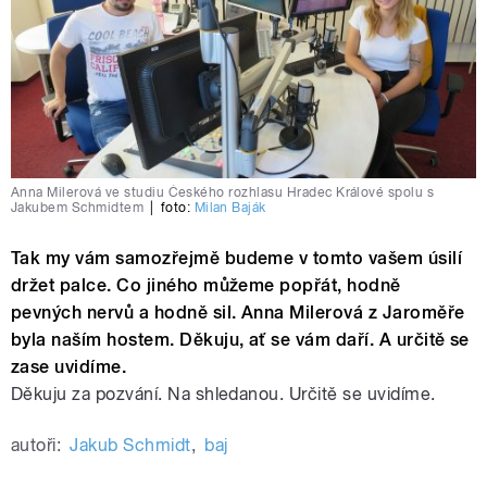
Anna Milerová ve studiu Českého rozhlasu Hradec Králové spolu s
Jakubem Schmidtem
|
foto:
Milan Baják
Tak my vám samozřejmě budeme v tomto vašem úsilí
držet palce. Co jiného můžeme popřát, hodně
pevných nervů a hodně sil. Anna Milerová z Jaroměře
byla naším hostem. Děkuju, ať se vám daří. A určitě se
zase uvidíme.
Děkuju za pozvání. Na shledanou. Určitě se uvidíme.
autoři:
Jakub Schmidt
,
baj