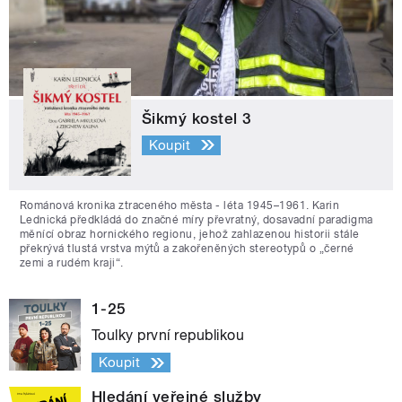
Šikmý kostel 3
Koupit
Románová kronika ztraceného města - léta 1945–1961. Karin
Lednická předkládá do značné míry převratný, dosavadní paradigma
měnící obraz hornického regionu, jehož zahlazenou historii stále
překrývá tlustá vrstva mýtů a zakořeněných stereotypů o „černé
zemi a rudém kraji“.
1-25
Toulky první republikou
Koupit
Hledání veřejné služby