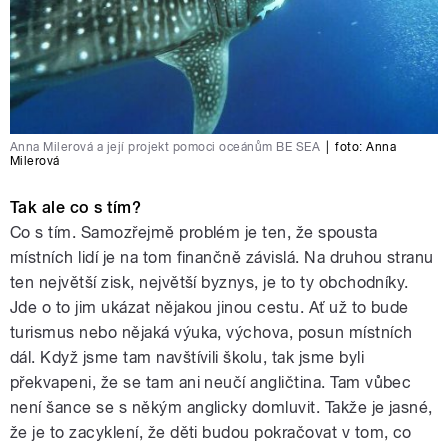
Anna Milerová a její projekt pomoci oceánům BE SEA
|
foto:
Anna
Milerová
Tak ale co s tím?
Co s tím. Samozřejmě problém je ten, že spousta
místních lidí je na tom finančně závislá. Na druhou stranu
ten největší zisk, největší byznys, je to ty obchodníky.
Jde o to jim ukázat nějakou jinou cestu. Ať už to bude
turismus nebo nějaká výuka, výchova, posun místních
dál. Když jsme tam navštívili školu, tak jsme byli
překvapeni, že se tam ani neučí angličtina. Tam vůbec
není šance se s někým anglicky domluvit. Takže je jasné,
že je to zacyklení, že děti budou pokračovat v tom, co