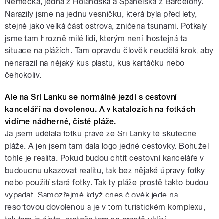
Německa, jedna z Holandska a Španělska z Barcelony.
Narazily jsme na jednu vesničku, která byla před lety,
stejně jako velká část ostrova, zničena tsunami. Potkaly
jsme tam hrozně milé lidi, kterým není lhostejná ta
situace na plážích. Tam opravdu člověk neudělá krok, aby
nenarazil na nějaký kus plastu, kus kartáčku nebo
čehokoliv.
Ale na Srí Lanku se normálně jezdí s cestovní
kanceláří na dovolenou. A v katalozích na fotkách
vidíme nádherné, čisté pláže.
Já jsem udělala fotku právě ze Srí Lanky té skutečné
pláže. A jen jsem tam dala logo jedné cestovky. Bohužel
tohle je realita. Pokud budou chtít cestovní kanceláře v
budoucnu ukazovat realitu, tak bez nějaké úpravy fotky
nebo použití staré fotky. Tak ty pláže prostě takto budou
vypadat. Samozřejmě když dnes člověk jede na
resortovou dovolenou a je v tom turistickém komplexu,