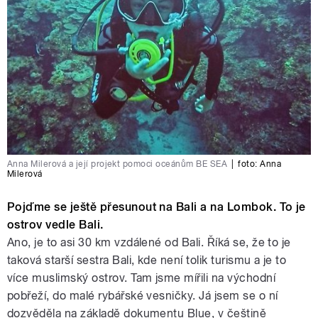
Anna Milerová a její projekt pomoci oceánům BE SEA
|
foto:
Anna
Milerová
Pojďme se ještě přesunout na Bali a na Lombok. To je
ostrov vedle Bali.
Ano, je to asi 30 km vzdálené od Bali. Říká se, že to je
taková starší sestra Bali, kde není tolik turismu a je to
více muslimský ostrov. Tam jsme mířili na východní
pobřeží, do malé rybářské vesničky. Já jsem se o ní
dozvěděla na základě dokumentu Blue, v češtině