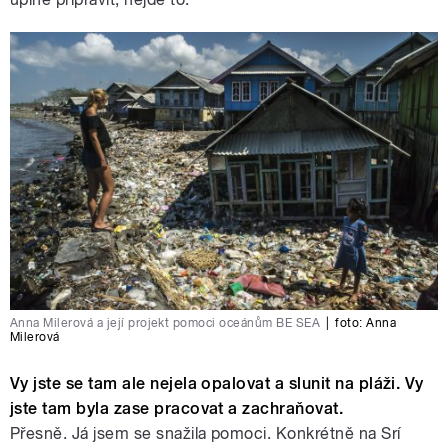
Anna Milerová a její projekt pomoci oceánům BE SEA
|
foto:
Anna
Milerová
Vy jste se tam ale nejela opalovat a slunit na pláži. Vy
jste tam byla zase pracovat a zachraňovat.
Přesně. Já jsem se snažila pomoci. Konkrétně na Srí