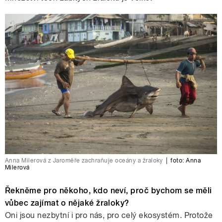
Anna Milerová z Jaroměře zachraňuje oceány a žraloky
|
foto:
Anna
Milerová
Řekněme pro někoho, kdo neví, proč bychom se měli
vůbec zajímat o nějaké žraloky?
Oni jsou nezbytní i pro nás, pro celý ekosystém. Protože