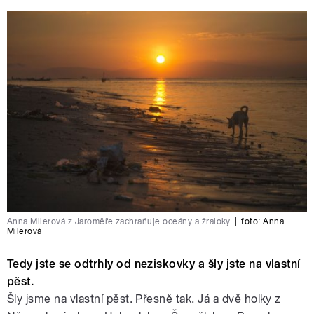
Anna Milerová z Jaroměře zachraňuje oceány a žraloky
|
foto:
Anna
Milerová
Tedy jste se odtrhly od neziskovky a šly jste na vlastní
pěst.
Šly jsme na vlastní pěst. Přesně tak. Já a dvě holky z