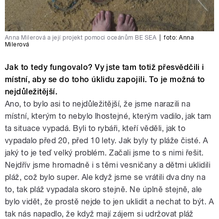
Anna Milerová a její projekt pomoci oceánům BE SEA
|
foto:
Anna
Milerová
Jak to tedy fungovalo? Vy jste tam totiž přesvědčili i
místní, aby se do toho úklidu zapojili. To je možná to
nejdůležitější.
Ano, to bylo asi to nejdůležitější, že jsme narazili na
místní, kterým to nebylo lhostejné, kterým vadilo, jak tam
ta situace vypadá. Byli to rybáři, kteří věděli, jak to
vypadalo před 20, před 10 lety. Jak byly ty pláže čisté. A
jaký to je teď velký problém. Začali jsme to s nimi řešit.
Nejdřív jsme hromadně i s těmi vesničany a dětmi uklidili
pláž, což bylo super. Ale když jsme se vrátili dva dny na
to, tak pláž vypadala skoro stejně. Ne úplně stejně, ale
bylo vidět, že prostě nejde to jen uklidit a nechat to být. A
tak nás napadlo, že když mají zájem si udržovat pláž