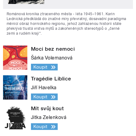
Románová kronika ztraceného města - léta 1945–1961. Karin
Lednická předkládá do značné míry převratný, dosavadní paradigma
měnící obraz hornického regionu, jehož zahlazenou historii stále
překrývá tlustá vrstva mýtů a zakořeněných stereotypů o „černé
zemi a rudém kraji“.
Moci bez nemoci
Šárka Volemanová
Koupit
Tragédie Liblice
Jiří Havelka
Koupit
Mít svůj kout
Jitka Zelenková
Koupit