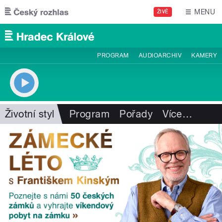
Přejít k hlavnímu obsahu
MENU
ŽIVĚ
PROGRAM
AUDIOARCHIV
KAMERY
Životní styl
Program
Pořady
Více
…