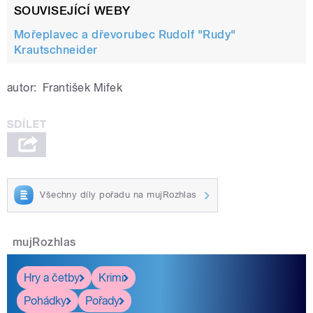
SOUVISEJÍCÍ WEBY
Mořeplavec a dřevorubec Rudolf "Rudy"
Krautschneider
autor:
František Mifek
Všechny díly pořadu na mujRozhlas
mujRozhlas
Hry a četby
Krimi
Pohádky
Pořady