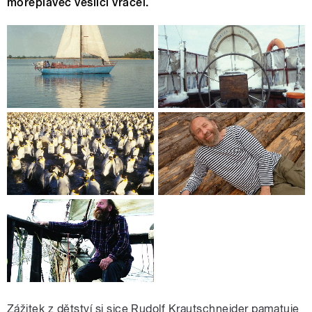
mořeplavec veslici vracel.
Zážitek z dětství si sice Rudolf Krautschneider pamatuje