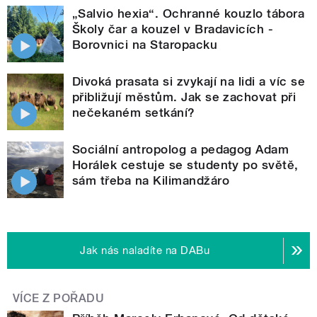
„Salvio hexia“. Ochranné kouzlo tábora
Školy čar a kouzel v Bradavicích -
Borovnici na Staropacku
Divoká prasata si zvykají na lidi a víc se
přibližují městům. Jak se zachovat při
nečekaném setkání?
Sociální antropolog a pedagog Adam
Horálek cestuje se studenty po světě,
sám třeba na Kilimandžáro
Jak nás naladíte na DABu
VÍCE Z POŘADU