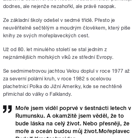
dodnes, ale nejenže nezahořkl, ale právě naopak.
Ze základní školy odešel v sedmé třídě. Přesto je
neuvěřitelně sečtělým a moudrým člověkem, který píše
knihy ze svých mořeplaveckých cest.
Už od 80. let minulého století se stal jedním z
nejznámějších mořských vlků ze střední Evropy.
Se sedmimetrovou jachtou Velou doplul v roce 1977 až
za severní polární kruh, v roce 1982 s ocelovou
plachetnicí Polka do Jižní Ameriky, kde se nechtěně
přimíchal do války o Falklandy.
Moře jsem viděl poprvé v šestnácti letech v
Rumunsku. A okamžitě jsem věděl, že to
bude láska na celý život. Nebo přesněji, že
moře a oceán budou můj život.Mořeplavec