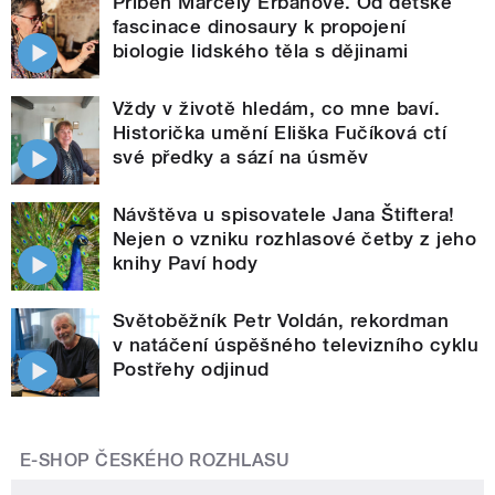
Příběh Marcely Erbanové. Od dětské
fascinace dinosaury k propojení
biologie lidského těla s dějinami
Vždy v životě hledám, co mne baví.
Historička umění Eliška Fučíková ctí
své předky a sází na úsměv
Návštěva u spisovatele Jana Štiftera!
Nejen o vzniku rozhlasové četby z jeho
knihy Paví hody
Světoběžník Petr Voldán, rekordman
v natáčení úspěšného televizního cyklu
Postřehy odjinud
E-SHOP ČESKÉHO ROZHLASU