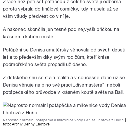
Z více než pěti set potápěčů z celého světa ji odborná
porota vybrala do finálové osmičky, kdy musela už se
vším všudy předvést co v ní je.
A nakonec skončila jen těsně pod nejvyšší příčkou na
krásném druhém místě.
Potápění se Denisa amatérsky věnovala od svých deseti
let a to především díky svým rodičům, kteří kráse
podmořského světa propadli už dávno.
Z dětského snu se stala realita a v současné době už se
Denisa věnuje na plno své práci „divemastera", neboli
potápěčského průvodce v krásném koutě světa na Bali.
Naprosto normální potápěčka a milovnice vody Denisa Lhotová z Hořic
|
foto: Archiv Denny Lhotové