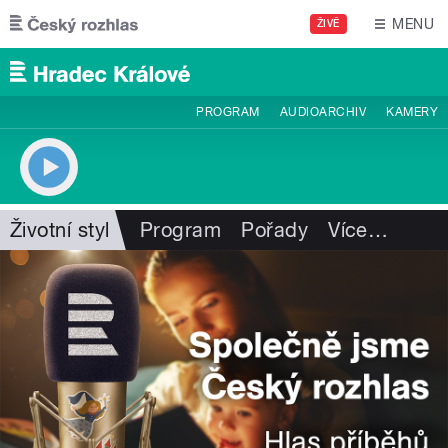
Přejít k hlavnímu obsahu
MENU
ŽIVĚ
PROGRAM
AUDIOARCHIV
KAMERY
Životní styl
Program
Pořady
Více
…