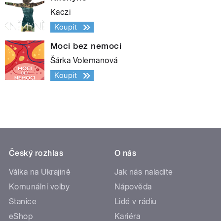
Kaczi
Koupit
Moci bez nemoci
Šárka Volemanová
Koupit
Český rozhlas
O nás
Válka na Ukrajině
Jak nás naladíte
Komunální volby
Nápověda
Stanice
Lidé v rádiu
eShop
Kariéra