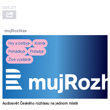
mujRozhlas
Hry a četby
Krimi
Pohádky
Pořady
Živé vysílání
Audiosvět Českého rozhlasu na jednom místě