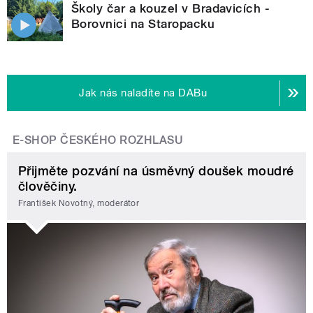
Školy čar a kouzel v Bradavicích -
Borovnici na Staropacku
Jak nás naladíte na DABu
E-SHOP ČESKÉHO ROZHLASU
Přijměte pozvání na úsměvný doušek moudré
člověčiny.
František Novotný, moderátor