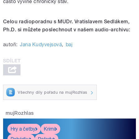
často vyvine chronický stav.
Celou radioporadnu s MUDr. Vratislavem Sedlákem,
Ph.D. si můžete poslechnout v našem audio-archivu:
autoři:
Jana Kudyvejsová
,
baj
Všechny díly pořadu na mujRozhlas
mujRozhlas
Hry a četby
Krimi