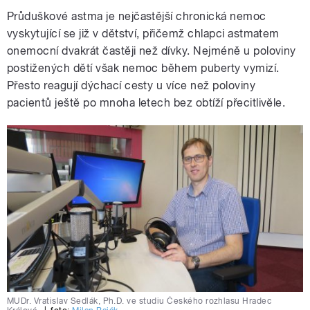
Průduškové astma je nejčastější chronická nemoc
vyskytující se již v dětství, přičemž chlapci astmatem
onemocní dvakrát častěji než dívky. Nejméně u poloviny
postižených dětí však nemoc během puberty vymizí.
Přesto reagují dýchací cesty u více než poloviny
pacientů ještě po mnoha letech bez obtíží přecitlivěle.
MUDr. Vratislav Sedlák, Ph.D. ve studiu Českého rozhlasu Hradec