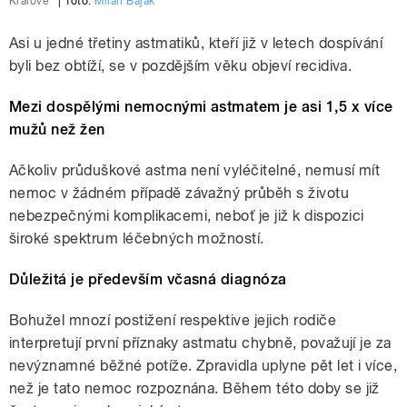
Králové
|
foto:
Milan Baják
Asi u jedné třetiny astmatiků, kteří již v letech dospívání
byli bez obtíží, se v pozdějším věku objeví recidiva.
Mezi dospělými nemocnými astmatem je asi 1,5 x více
mužů než žen
Ačkoliv průduškové astma není vyléčitelné, nemusí mít
nemoc v žádném případě závažný průběh s životu
nebezpečnými komplikacemi, neboť je již k dispozici
široké spektrum léčebných možností.
Důležitá je především včasná diagnóza
Bohužel mnozí postižení respektive jejich rodiče
interpretují první příznaky astmatu chybně, považují je za
nevýznamné běžné potíže. Zpravidla uplyne pět let i více,
než je tato nemoc rozpoznána. Během této doby se již