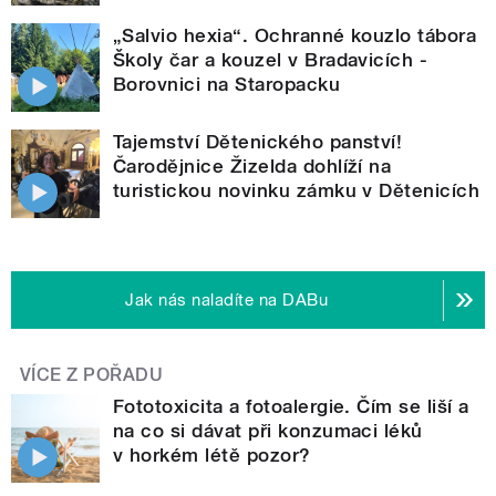
„Salvio hexia“. Ochranné kouzlo tábora
Školy čar a kouzel v Bradavicích -
Borovnici na Staropacku
Tajemství Dětenického panství!
Čarodějnice Žizelda dohlíží na
turistickou novinku zámku v Dětenicích
Jak nás naladíte na DABu
VÍCE Z POŘADU
Fototoxicita a fotoalergie. Čím se liší a
na co si dávat při konzumaci léků
v horkém létě pozor?