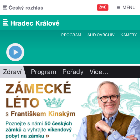
Přejít k hlavnímu obsahu
MENU
ŽIVĚ
PROGRAM
AUDIOARCHIV
KAMERY
Zdraví
Program
Pořady
Více
…