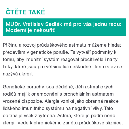
MUDr. Vratislav Sedlák má pro vás jednu radu:
Moderní je nekouřit!
Příčinu a rozvoj průduškového astmatu můžeme hledat
především v genetické poruše. Ta vytváří podmínky k
tomu, aby imunitní systém reagoval přecitlivěle i na ty
látky, které jsou pro většinu lidí neškodné. Tento stav se
nazývá alergií.
Genetické poruchy jsou dědičné, děti astmatických
rodičů mají k onemocnění s bronchiálním astmatem
vrozené dispozice. Alergie vzniká jako obranná reakce
lidského imunitního systému na negativní vlivy. Tato
obrana je však zbytečná. Astma, které je podmíněno
alergií, vede k chronickému zánětu průduškové sliznice.