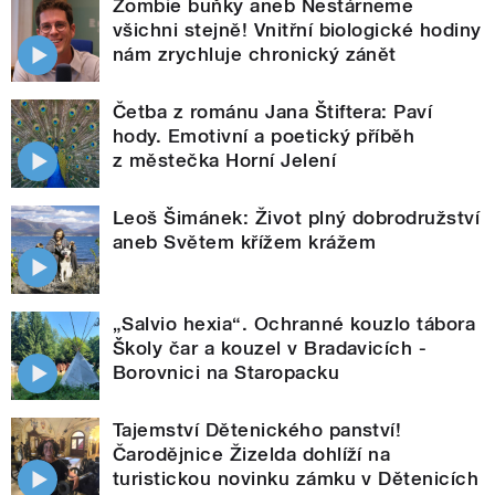
Zombie buňky aneb Nestárneme
všichni stejně! Vnitřní biologické hodiny
nám zrychluje chronický zánět
Četba z románu Jana Štiftera: Paví
hody. Emotivní a poetický příběh
z městečka Horní Jelení
Leoš Šimánek: Život plný dobrodružství
aneb Světem křížem krážem
„Salvio hexia“. Ochranné kouzlo tábora
Školy čar a kouzel v Bradavicích -
Borovnici na Staropacku
Tajemství Dětenického panství!
Čarodějnice Žizelda dohlíží na
turistickou novinku zámku v Dětenicích