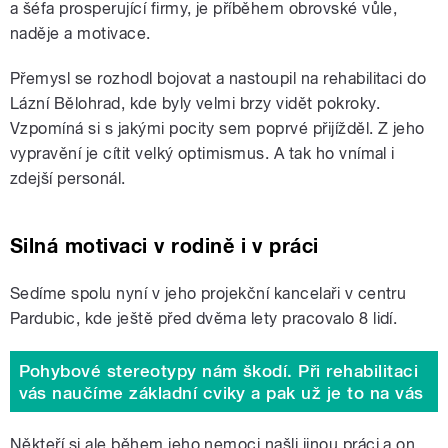
a šéfa prosperující firmy, je příběhem obrovské vůle,
naděje a motivace.
Přemysl se rozhodl bojovat a nastoupil na rehabilitaci do
Lázní Bělohrad, kde byly velmi brzy vidět pokroky.
Vzpomíná si s jakými pocity sem poprvé přijížděl. Z jeho
vypravění je cítit velký optimismus. A tak ho vnímal i
zdejší personál.
Silná motivaci v rodině i v práci
Sedíme spolu nyní v jeho projekční kancelaři v centru
Pardubic, kde ještě před dvěma lety pracovalo 8 lidí.
Pohybové stereotypy nám škodí. Při rehabilitaci
vás naučíme základní cviky a pak už je to na vás
Někteří si ale během jeho nemoci našli jinou práci a on