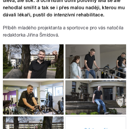
úleva, ale šok. S ochrnutím dolní poloviny těla se ale
nehodlal smířit a tak se i přes malou naději, kterou mu
dávali lékaři, pustil do intenzívní rehabilitace.
Příběh mladého projektanta a sportovce pro vás natočila
redaktorka Jiřina Šmídová.