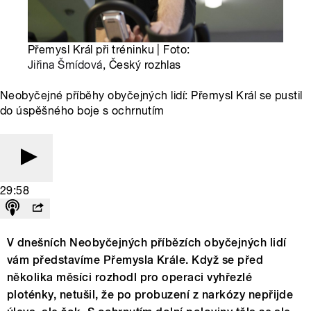
Přemysl Král při tréninku | Foto:
Jiřina Šmídová
, Český rozhlas
Neobyčejné příběhy obyčejných lidí: Přemysl Král se pustil
do úspěšného boje s ochrnutím
29:58
V dnešních Neobyčejných příbězích obyčejných lidí
vám představíme Přemysla Krále. Když se před
několika měsíci rozhodl pro operaci vyhřezlé
ploténky, netušil, že po probuzení z narkózy nepřijde