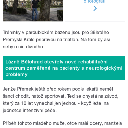
8 fotografií
Trénínky v pardubickém bazénu jsou pro 38letého
Přemysla Krále přípravou na triatlon. Na tom by asi
nebylo nic divného.
Lázně Bělohrad otevřely nové rehabilitační
centrum zaměřené na pacienty s neurologickými
problémy
Jenže Přemek ještě před rokem podle lékařů neměl
šanci chodit, natož sportovat. Teď se chystá na závod,
který za 10 let vynechal jen jednou - když ležel na
jednotce intenzívní péče.
Příběh tohoto mladého muže, otce malé dcery, manžela