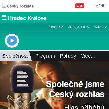
Přejít k hlavnímu obsahu
MENU
ŽIVĚ
PROGRAM
AUDIOARCHIV
KAMERY
Společnost
Program
Pořady
Více
…