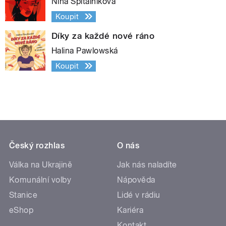
Nina Špitálníková
Koupit
Díky za každé nové ráno
Halina Pawlowská
Koupit
Český rozhlas
O nás
Válka na Ukrajině
Jak nás naladíte
Komunální volby
Nápověda
Stanice
Lidé v rádiu
eShop
Kariéra
Kontakt