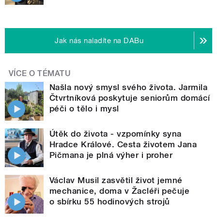
Jak nás naladíte na DABu
VÍCE O TÉMATU
Našla nový smysl svého života. Jarmila
Čtvrtníková poskytuje seniorům domácí
péči o tělo i mysl
Útěk do života - vzpomínky syna
Hradce Králové. Cesta životem Jana
Pičmana je plná výher i proher
Václav Musil zasvětil život jemné
mechanice, doma v Žacléři pečuje
o sbírku 55 hodinových strojů