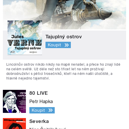
Tajuplný ostrov
Koupit
Lincolnův ostrov nikdo nikdy na mapě nenašel, a přece ho znají lidé
na celém světě. Už déle než sto třicet let na něm prožívají
dobrodružství s pěticí trosečníků, kteří na něm našli útočiště, a
hlavně nejedno tajemství.
80 LIVE
Petr Hapka
Koupit
Severka