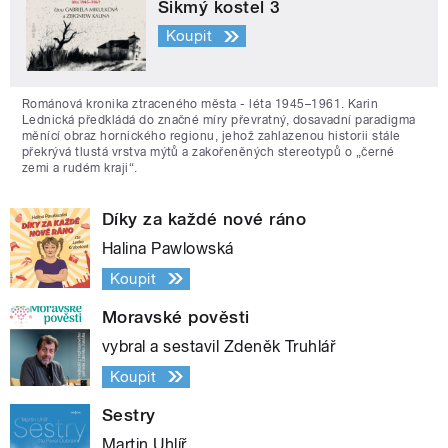
Šikmý kostel 3
Koupit
Románová kronika ztraceného města - léta 1945–1961. Karin
Lednická předkládá do značné míry převratný, dosavadní paradigma
měnící obraz hornického regionu, jehož zahlazenou historii stále
překrývá tlustá vrstva mýtů a zakořeněných stereotypů o „černé
zemi a rudém kraji“.
Díky za každé nové ráno
Halina Pawlowská
Koupit
Moravské pověsti
vybral a sestavil Zdeněk Truhlář
Koupit
Sestry
Martin Uhlíř