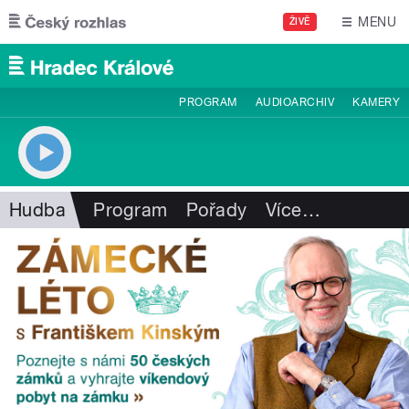
Přejít k hlavnímu obsahu
MENU
ŽIVĚ
PROGRAM
AUDIOARCHIV
KAMERY
Hudba
Program
Pořady
Více
…