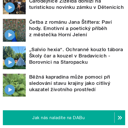
Čarodějnice Žizelda dohlíží na
turistickou novinku zámku v Dětenicích
Četba z románu Jana Štiftera: Paví
hody. Emotivní a poetický příběh
z městečka Horní Jelení
„Salvio hexia“. Ochranné kouzlo tábora
Školy čar a kouzel v Bradavicích -
Borovnici na Staropacku
Běžná kapradina může pomoci při
sledování stavu krajiny jako citlivý
ukazatel životního prostředí
Jak nás naladíte na DABu