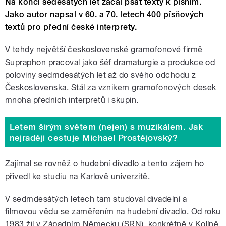
Na konci šedesátých let začal psát texty k písním.
Jako autor napsal v 60. a 70. letech 400 písňových
textů pro přední české interprety.
V tehdy největší československé gramofonové firmě
Supraphon pracoval jako šéf dramaturgie a produkce od
poloviny sedmdesátých let až do svého odchodu z
Československa. Stál za vznikem gramofonových desek
mnoha předních interpretů i skupin.
Letem širým světem (nejen) s muzikálem. Jak
nejraději cestuje Michael Prostějovský?
Zajímal se rovněž o hudební divadlo a tento zájem ho
přivedl ke studiu na Karlově univerzitě.
V sedmdesátých letech tam studoval divadelní a
filmovou vědu se zaměřením na hudební divadlo. Od roku
1983 žil v Západním Německu (SRN), konkrétně v Kolíně