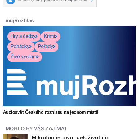
mujRozhlas
Hry a četby
Krimi
Pohádky
Pořady
Živé vysílání
Audiosvět Českého rozhlasu na jednom místě
MOHLO BY VÁS ZAJÍMAT
Mikrofon je mým celoživotním