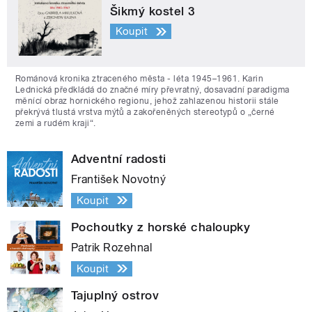
Šikmý kostel 3
Koupit
Románová kronika ztraceného města - léta 1945–1961. Karin
Lednická předkládá do značné míry převratný, dosavadní paradigma
měnící obraz hornického regionu, jehož zahlazenou historii stále
překrývá tlustá vrstva mýtů a zakořeněných stereotypů o „černé
zemi a rudém kraji“.
Adventní radosti
František Novotný
Koupit
Pochoutky z horské chaloupky
Patrik Rozehnal
Koupit
Tajuplný ostrov