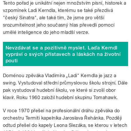
Tento pořad je unikátní nejen množstvím písní, historek a
vzpomínek Ladi Kerndla, kterému se také přezdívá
"český Sinatra", ale také tím, že jsme pro větší
srozumitelnost jeho současný hlas převedli pomocí
umělé inteligence do jeho mladší verze.
Nevzdávat se a pozitivně myslet. Laďa Kerndl
vypráví o svých přístavech a láskách na životní
pouti
Doménou zpěváka Vladimíra „Ladi" Kerndla je jazz a
swing. Vystudoval střední průmyslovou školu strojní. Dále
pak vystudoval hudební školu, ve které si zvolil obor
klavír. Roku 1960 založil hudební skupinu Tomahawk.
V roce 1970 přešel na profesionální dráhu zpěváka do
orchestru Termiti kapelníka Jaroslava Řehánka. Později
odtud přešel do kapely Leona Slezáka, se kterou v letech