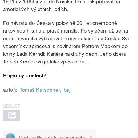
1971 až 1984 jezdil do Norska. Dále pak putoval na
amerických výletních lodích.
Po návratu do Česka v polovině 90. let onemocněl
rakovinou hrtanu a pravé mandle. Po vyléčení už se na
moře nevrátil a vybudoval si novou kariéru v Česku. Své
vzpomínky zpracoval s novinářem Petrem Mackem do
knihy Laďa Kerndl: Kariéra na druhý dech. Jeho dcera
Tereza Kerndlová je také zpěvačkou.
Příjemný poslech!
autoři:
Tomáš Katschner
,
baj
Všechny díly pořadu na mujRozhlas