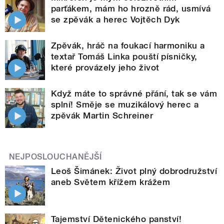
parťákem, mám ho hrozně rád, usmívá
se zpěvák a herec Vojtěch Dyk
Zpěvák, hráč na foukací harmoniku a
textař Tomáš Linka pouští písničky,
které provázely jeho život
Když máte to správné přání, tak se vám
splní! Směje se muzikálový herec a
zpěvák Martin Schreiner
NEJPOSLOUCHANĚJŠÍ
Leoš Šimánek: Život plný dobrodružství
aneb Světem křížem krážem
Tajemství Dětenického panství!