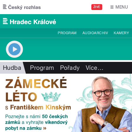
Přejít k hlavnímu obsahu
MENU
ŽIVĚ
PROGRAM
AUDIOARCHIV
KAMERY
Hudba
Program
Pořady
Více
…