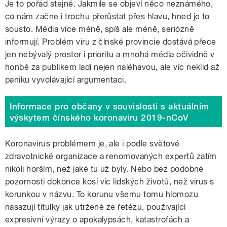
Je to pořád stejné. Jakmile se objeví něco neznámého,
co nám začne i trochu přerůstat přes hlavu, hned je to
sousto. Média více méně, spíš ale méně, seriózně
informují. Problém viru z čínské provincie dostává přece
jen nebývalý prostor i prioritu a mnohá média očividně v
honbě za publikem ladí nejen naléhavou, ale víc neklid až
paniku vyvolávající argumentaci.
Informace pro občany v souvislosti s aktuálním
výskytem čínského koronaviru 2019-nCoV
Koronavirus problémem je, ale i podle světové
zdravotnické organizace a renomovaných expertů zatím
nikoli horším, než jaké tu už byly. Nebo bez podobné
pozornosti dokonce kosí víc lidských životů, než virus s
korunkou v názvu. To korunu všemu tomu hlomozu
nasazují titulky jak utržené ze řetězu, použivající
expresivní výrazy o apokalypsách, katastrofách a