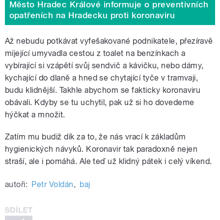
Město Hradec Králové informuje o preventivních
opatřeních na Hradecku proti koronaviru
Až nebudu potkávat vyfešakované podnikatele, přezíravě
míjející umyvadla cestou z toalet na benzínkach a
vybírající si vzápětí svůj sendvič a kávičku, nebo dámy,
kychající do dlaně a hned se chytající tyče v tramvaji,
budu klidnější. Takhle abychom se fakticky koronaviru
obávali. Kdyby se tu uchytil, pak už si ho dovedeme
hýčkat a množit.
Zatím mu budiž dík za to, že nás vrací k základům
hygienických návyků. Koronavir tak paradoxně nejen
straší, ale i pomáhá. Ale teď už klidný pátek i celý víkend.
autoři:
Petr Voldán
,
baj