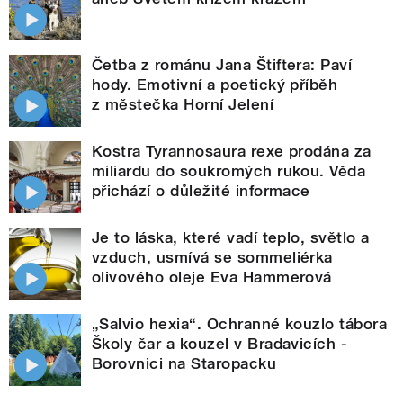
Četba z románu Jana Štiftera: Paví
hody. Emotivní a poetický příběh
z městečka Horní Jelení
Kostra Tyrannosaura rexe prodána za
miliardu do soukromých rukou. Věda
přichází o důležité informace
Je to láska, které vadí teplo, světlo a
vzduch, usmívá se sommeliérka
olivového oleje Eva Hammerová
„Salvio hexia“. Ochranné kouzlo tábora
Školy čar a kouzel v Bradavicích -
Borovnici na Staropacku