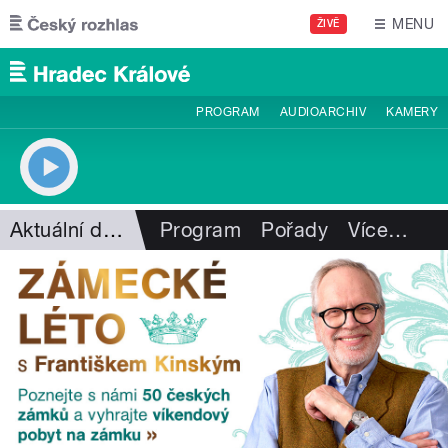
Přejít k hlavnímu obsahu
MENU
ŽIVĚ
PROGRAM
AUDIOARCHIV
KAMERY
Aktuální dění
Program
Pořady
Více
…