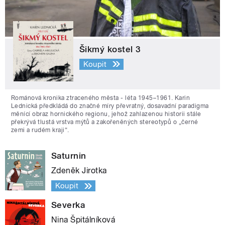
Šikmý kostel 3
Koupit
Románová kronika ztraceného města - léta 1945–1961. Karin
Lednická předkládá do značné míry převratný, dosavadní paradigma
měnící obraz hornického regionu, jehož zahlazenou historii stále
překrývá tlustá vrstva mýtů a zakořeněných stereotypů o „černé
zemi a rudém kraji“.
Saturnin
Zdeněk Jirotka
Koupit
Severka
Nina Špitálníková