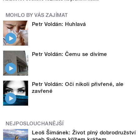
MOHLO BY VÁS ZAJÍMAT
Petr Voldán: Huhlavá
Petr Voldán: Čemu se divíme
Petr Voldán: Oči nikoli přivřené, ale
zavřené
NEJPOSLOUCHANĚJŠÍ
Leoš Šimánek: Život plný dobrodružství
aneb Světem křížem krážem