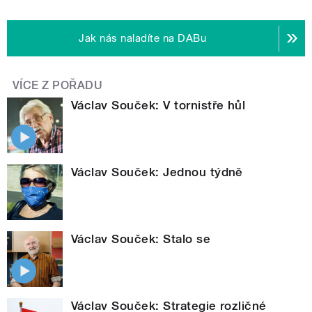
Jak nás naladíte na DABu
VÍCE Z POŘADU
Václav Souček: V tornistře hůl
Václav Souček: Jednou týdně
Václav Souček: Stalo se
Václav Souček: Strategie rozličné