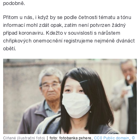
podobně.
Přitom u nás, i když by se podle četnosti tématu a tónu
informací mohl zdát opak, zatím není potvrzen žádný
případ koronaviru. Kdežto v souvislosti s nárůstem
chřipkových onemocnění registrujeme nejméně dvánáct
obětí.
Číňané (ilustrační foto)
|
foto:
fotobanka pxhere
,
CC0 Public domain
,
©