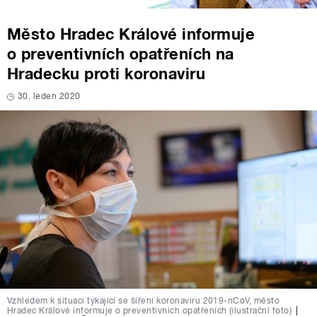
Město Hradec Králové informuje
o preventivních opatřeních na
Hradecku proti koronaviru
30. leden 2020
Vzhledem k situaci týkající se šíření koronaviru 2019-nCoV, město
Hradec Králové informuje o preventivních opatřeních (ilustrační foto)
|