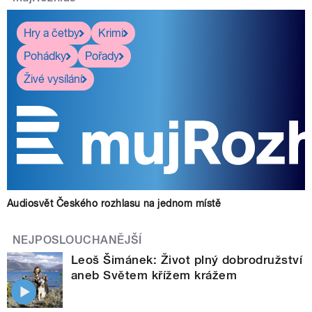
Hry a četby
Krimi
Pohádky
Pořady
Živé vysílání
Audiosvět Českého rozhlasu na jednom místě
NEJPOSLOUCHANĚJŠÍ
Leoš Šimánek: Život plný dobrodružství
aneb Světem křížem krážem