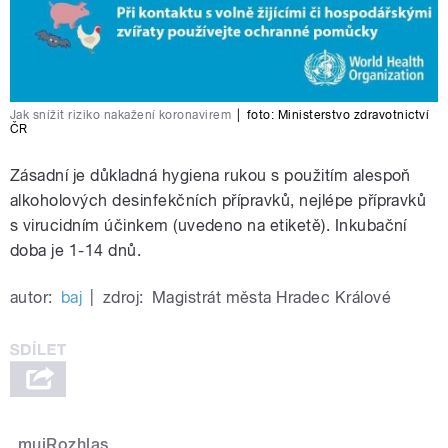
Jak snížit riziko nakažení koronavirem
|
foto:
Ministerstvo zdravotnictví
ČR
Zásadní je důkladná hygiena rukou s použitím alespoň
alkoholových desinfekčních přípravků, nejlépe přípravků
s virucidním účinkem (uvedeno na etiketě). Inkubační
doba je 1-14 dnů.
autor:
baj
|
zdroj:
Magistrát města Hradec Králové
mujRozhlas