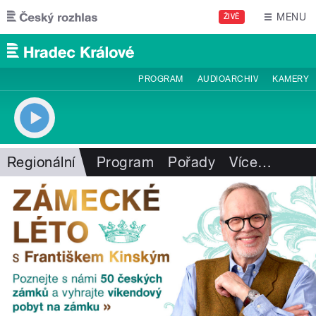
Přejít k hlavnímu obsahu
MENU
ŽIVĚ
PROGRAM
AUDIOARCHIV
KAMERY
Regionální
Program
Pořady
Více
…