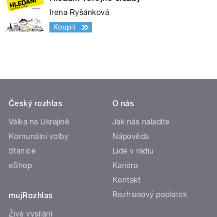
Irena Ryšánková
Koupit
Český rozhlas
O nás
Válka na Ukrajině
Jak nás naladíte
Komunální volby
Nápověda
Stanice
Lidé v rádiu
eShop
Kariéra
Kontakt
Rozhlasový poplatek
mujRozhlas
Živé vysílání