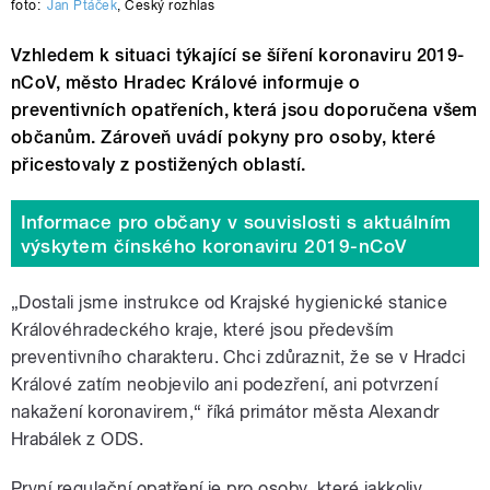
foto:
Jan Ptáček
,
Český rozhlas
Vzhledem k situaci týkající se šíření koronaviru 2019-
nCoV, město Hradec Králové informuje o
preventivních opatřeních, která jsou doporučena všem
občanům. Zároveň uvádí pokyny pro osoby, které
přicestovaly z postižených oblastí.
Informace pro občany v souvislosti s aktuálním
výskytem čínského koronaviru 2019-nCoV
„Dostali jsme instrukce od Krajské hygienické stanice
Královéhradeckého kraje, které jsou především
preventivního charakteru. Chci zdůraznit, že se v Hradci
Králové zatím neobjevilo ani podezření, ani potvrzení
nakažení koronavirem,“ říká primátor města Alexandr
Hrabálek z ODS.
První regulační opatření je pro osoby, které jakkoliv