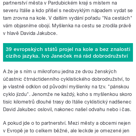
partnerství města v Pardubickém kraji s místem na
severu Itálie a kdo přišel s neobvyklým nápadem vydat se
tam zrovna na kole. V dalším vydání pořadu "Na cestách"
vám objasníme obojí. Myšlenka na cestu se zrodila právě
v hlavě Davida Jakubce.
39 evropských států projel na kole a bez znalosti
cizího jazyka. Ivo Janeček má rád dobrodružství
A že je s ním u mikrofonu jedna ze dvou ženských
účastnic čtrnáctidenního cyklistického dobrodružství, to
je vlastně odklon od původní myšlenky na tzv. "pánskou
cyklo jízdu". Jenomže ne každý, koho s myšlenkou skoro
tisíc kilometrů dlouhé trasy do Itálie cyklistický nadšenec
David Jakubec oslovil, nakonec našel odvahu nebo i čas.
A pokud jde o to partnerství. Mezi městy a obcemi nejen
v Evropě je to celkem běžné, ale leckde je omezené jen