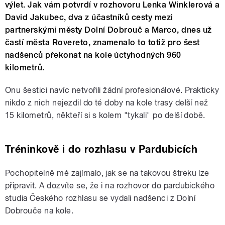
výlet. Jak vám potvrdí v rozhovoru Lenka Winklerová a
David Jakubec, dva z účastníků cesty mezi
partnerskými městy Dolní Dobrouč a Marco, dnes už
častí města Rovereto, znamenalo to totiž pro šest
nadšenců překonat na kole úctyhodných 960
kilometrů.
Onu šestici navíc netvořili žádní profesionálové. Prakticky
nikdo z nich nejezdil do té doby na kole trasy delší než
15 kilometrů, někteří si s kolem "tykali" po delší době.
Tréninkově i do rozhlasu v Pardubicích
Pochopitelně mě zajímalo, jak se na takovou štreku lze
připravit. A dozvíte se, že i na rozhovor do pardubického
studia Českého rozhlasu se vydali nadšenci z Dolní
Dobrouče na kole.