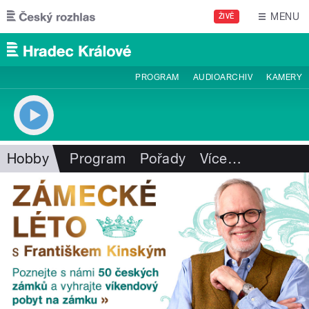
Přejít k hlavnímu obsahu
MENU
ŽIVĚ
PROGRAM
AUDIOARCHIV
KAMERY
Hobby
Program
Pořady
Více
…