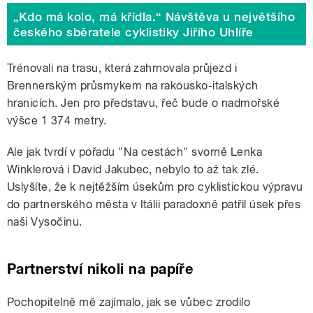
„Kdo má kolo, má křídla.“ Návštěva u největšího
českého sběratele cyklistiky Jiřího Uhlíře
Trénovali na trasu, která zahrnovala průjezd i
Brennerským průsmykem na rakousko-italských
hranicích. Jen pro představu, řeč bude o nadmořské
výšce 1 374 metry.
Ale jak tvrdí v pořadu "Na cestách" svorně Lenka
Winklerová i David Jakubec, nebylo to až tak zlé.
Uslyšíte, že k nejtěžším úsekům pro cyklistickou výpravu
do partnerského města v Itálii paradoxně patřil úsek přes
naši Vysočinu.
Partnerství nikoli na papíře
Pochopitelně mě zajímalo, jak se vůbec zrodilo