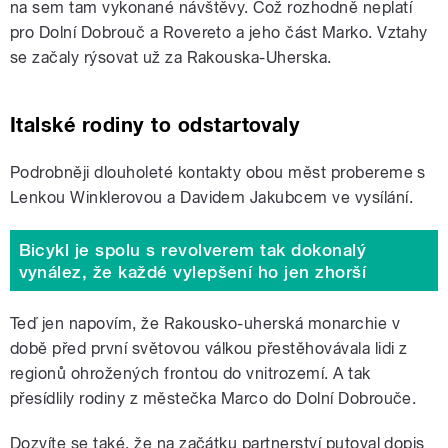
na sem tam vykonané návštěvy. Což rozhodně neplatí
pro Dolní Dobrouč a Rovereto a jeho část Marko. Vztahy
se začaly rýsovat už za Rakouska-Uherska.
Italské rodiny to odstartovaly
Podrobněji dlouholeté kontakty obou měst probereme s
Lenkou Winklerovou a Davidem Jakubcem ve vysílání.
Bicykl je spolu s revolverem tak dokonalý
vynález, že každé vylepšení ho jen zhorší
Teď jen napovím, že Rakousko-uherská monarchie v
době před první světovou válkou přestěhovávala lidi z
regionů ohrožených frontou do vnitrozemí. A tak
přesídlily rodiny z městečka Marco do Dolní Dobrouče.
Dozvíte se také, že na začátku partnerství putoval dopis