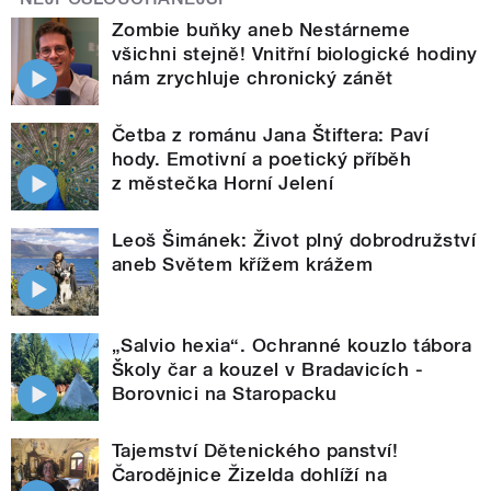
Zombie buňky aneb Nestárneme
všichni stejně! Vnitřní biologické hodiny
nám zrychluje chronický zánět
Četba z románu Jana Štiftera: Paví
hody. Emotivní a poetický příběh
z městečka Horní Jelení
Leoš Šimánek: Život plný dobrodružství
aneb Světem křížem krážem
„Salvio hexia“. Ochranné kouzlo tábora
Školy čar a kouzel v Bradavicích -
Borovnici na Staropacku
Tajemství Dětenického panství!
Čarodějnice Žizelda dohlíží na