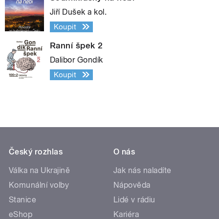
Jiří Dušek a kol.
Koupit
Ranní špek 2
Dalibor Gondík
Koupit
Český rozhlas
O nás
Válka na Ukrajině
Jak nás naladíte
Komunální volby
Nápověda
Stanice
Lidé v rádiu
eShop
Kariéra