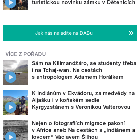
turistickou novinku zámku v Dětenicích
Jak nás naladíte na DABu
VÍCE Z POŘADU
Sám na Kilimandžáro, se studenty třeba
i na Tchaj-wan. Na cestách
s antropologem Adamem Horálkem
K indiánům v Ekvádoru, za medvědy na
Aljašku i v koňském sedle
Kyrgyzstánem s Veronikou Valterovou
Nejen o fotografiích migrace pakoní
v Africe aneb Na cestách s „indiánem a
lovcem“ Václavem Šilhou