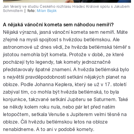
Jan Veselý ve studiu Českého rozhlasu Hradec Králové spolu s Jakubem
Schmidtem
|
foto:
Milan Baják
A nějaká vánoční kometa sem náhodou nemíří?
Nějaká výrazná, jasná vánoční kometa sem nemíří. Máte
zřejmě na mysli spojitost s hvězdou betlémskou. Ale
astronomové už dnes vědí, že hvězda betlémská téměř s
jistotou nemohla být kometa. Protože v době, ze které
pocházejí tyto legendy, tak komety jednoznačně
představovaly špatné znamení. A hvězda betlémská bylo
s největší pravděpodobností setkání nějakých planet na
obloze. Podle Johanna Keplera, který se už v 17. století
zabýval tím, co mohla být hvězda betlémská, to byla
konjunkce, takzvané setkání Jupiteru se Saturnem. Také
se někdy kolem roku nula, nebo pár let před naším
letopočtem, setkala Venuše s Jupiterem velmi těsně na
obloze. Čili hvězdu betlémskou letos na obloze
nenabídneme. A to ani v podobě komety.