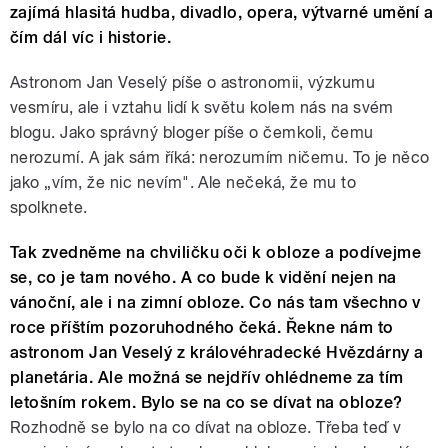
zajímá hlasitá hudba, divadlo, opera, výtvarné umění a
čím dál víc i historie.
Astronom Jan Veselý píše o astronomii, výzkumu
vesmíru, ale i vztahu lidí k světu kolem nás na svém
blogu. Jako správný bloger píše o čemkoli, čemu
nerozumí. A jak sám říká: nerozumím ničemu. To je něco
jako „vím, že nic nevím". Ale nečeká, že mu to
spolknete.
Tak zvedněme na chviličku oči k obloze a podívejme
se, co je tam nového. A co bude k vidění nejen na
vánoční, ale i na zimní obloze. Co nás tam všechno v
roce příštím pozoruhodného čeká. Řekne nám to
astronom Jan Veselý z královéhradecké Hvězdárny a
planetária. Ale možná se nejdřív ohlédneme za tím
letošním rokem. Bylo se na co se dívat na obloze?
Rozhodně se bylo na co dívat na obloze. Třeba teď v