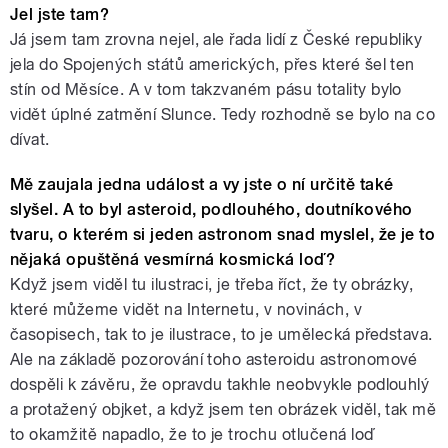
Jel jste tam?
Já jsem tam zrovna nejel, ale řada lidí z České republiky
jela do Spojených států amerických, přes které šel ten
stín od Měsíce. A v tom takzvaném pásu totality bylo
vidět úplné zatmění Slunce. Tedy rozhodně se bylo na co
dívat.
Mě zaujala jedna událost a vy jste o ní určitě také
slyšel. A to byl asteroid, podlouhého, doutníkového
tvaru, o kterém si jeden astronom snad myslel, že je to
nějaká opuštěná vesmírná kosmická loď?
Když jsem viděl tu ilustraci, je třeba říct, že ty obrázky,
které můžeme vidět na Internetu, v novinách, v
časopisech, tak to je ilustrace, to je umělecká představa.
Ale na základě pozorování toho asteroidu astronomové
dospěli k závěru, že opravdu takhle neobvykle podlouhlý
a protažený objket, a když jsem ten obrázek viděl, tak mě
to okamžitě napadlo, že to je trochu otlučená loď