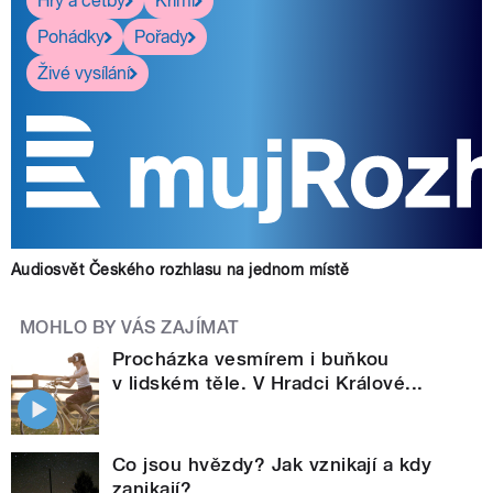
Hry a četby
Krimi
Pohádky
Pořady
Živé vysílání
Audiosvět Českého rozhlasu na jednom místě
MOHLO BY VÁS ZAJÍMAT
Procházka vesmírem i buňkou
v lidském těle. V Hradci Králové...
Co jsou hvězdy? Jak vznikají a kdy
zanikají?