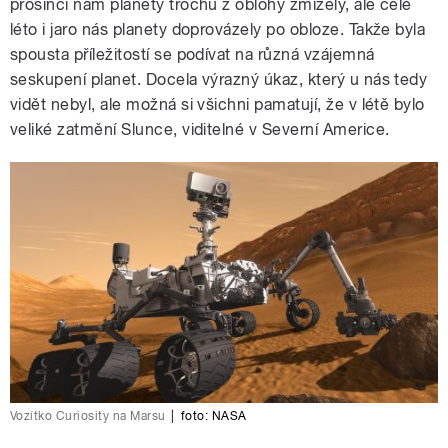
prosinci nám planety trochu z oblohy zmizely, ale celé
léto i jaro nás planety doprovázely po obloze. Takže byla
spousta příležitostí se podívat na různá vzájemná
seskupení planet. Docela výrazný úkaz, který u nás tedy
vidět nebyl, ale možná si všichni pamatují, že v létě bylo
veliké zatmění Slunce, viditelné v Severní Americe.
Vozítko Curiosity na Marsu
|
foto: NASA