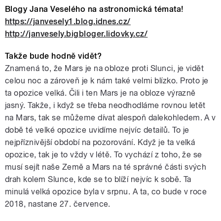
Blogy Jana Veselého na astronomická témata!
https://janvesely1.blog.idnes.cz/
http://janvesely.bigbloger.lidovky.cz/
Takže bude hodně vidět?
Znamená to, že Mars je na obloze proti Slunci, je vidět
celou noc a zároveň je k nám také velmi blízko. Proto je
ta opozice velká. Čili i ten Mars je na obloze výrazně
jasný. Takže, i když se třeba neodhodláme rovnou letět
na Mars, tak se můžeme dívat alespoň dalekohledem. A v
době té velké opozice uvidíme nejvíc detailů. To je
nejpříznivější období na pozorování. Když je ta velká
opozice, tak je to vždy v létě. To vychází z toho, že se
musí sejít naše Země a Mars na té správné části svých
drah kolem Slunce, kde se to blíží nejvíc k sobě. Ta
minulá velká opozice byla v srpnu. A ta, co bude v roce
2018, nastane 27. července.