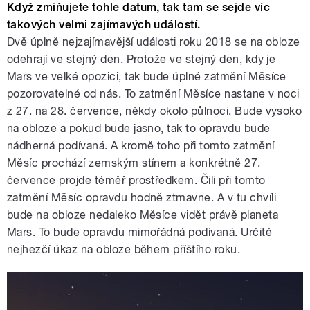
Když zmiňujete tohle datum, tak tam se sejde víc
takových velmi zajímavých událostí.
Dvě úplně nejzajímavější události roku 2018 se na obloze
odehrají ve stejný den. Protože ve stejný den, kdy je
Mars ve velké opozici, tak bude úplné zatmění Měsíce
pozorovatelné od nás. To zatmění Měsíce nastane v noci
z 27. na 28. července, někdy okolo půlnoci. Bude vysoko
na obloze a pokud bude jasno, tak to opravdu bude
nádherná podívaná. A kromě toho při tomto zatmění
Měsíc prochází zemským stínem a konkrétně 27.
července projde téměř prostředkem. Čili při tomto
zatmění Měsíc opravdu hodně ztmavne. A v tu chvíli
bude na obloze nedaleko Měsíce vidět právě planeta
Mars. To bude opravdu mimořádná podívaná. Určitě
nejhezčí úkaz na obloze během příštího roku.