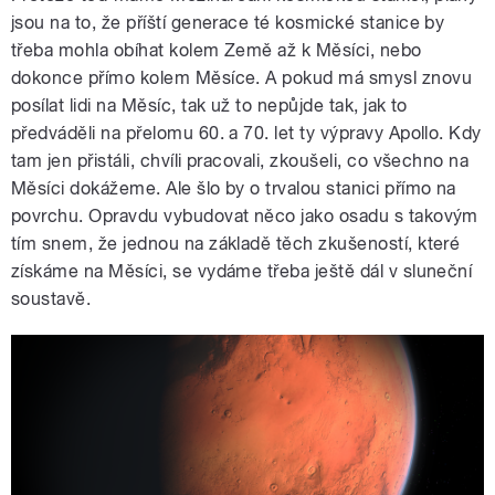
jsou na to, že příští generace té kosmické stanice by
třeba mohla obíhat kolem Země až k Měsíci, nebo
dokonce přímo kolem Měsíce. A pokud má smysl znovu
posílat lidi na Měsíc, tak už to nepůjde tak, jak to
předváděli na přelomu 60. a 70. let ty výpravy Apollo. Kdy
tam jen přistáli, chvíli pracovali, zkoušeli, co všechno na
Měsíci dokážeme. Ale šlo by o trvalou stanici přímo na
povrchu. Opravdu vybudovat něco jako osadu s takovým
tím snem, že jednou na základě těch zkušeností, které
získáme na Měsíci, se vydáme třeba ještě dál v sluneční
soustavě.