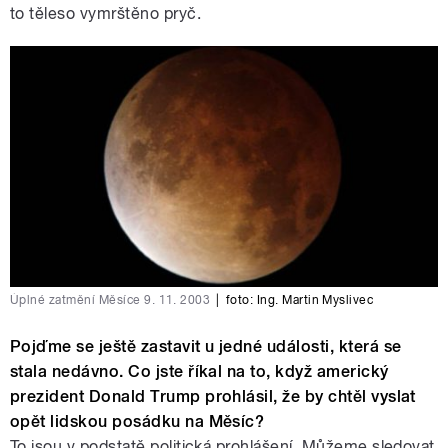
to těleso vymrštěno pryč.
Úplné zatmění Měsíce 9. 11. 2003
|
foto: Ing. Martin Myslivec
Pojďme se ještě zastavit u jedné události, která se
stala nedávno. Co jste říkal na to, když americký
prezident Donald Trump prohlásil, že by chtěl vyslat
opět lidskou posádku na Měsíc?
To jsou v podstatě politická prohlášení. Můžeme sledovat