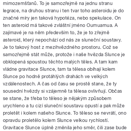
mimozemšťanů. To je samozřejmě na jednu stranu
legrace, na druhou stranu i ten tvar toho asteroidu je do
značné míry jen taková hypotéza, nebo spekulace. On
ten asteroid má takové zvláštní jméno Oumuamua. A
zajímavé je na něm především to, že je to zřejmě
asteroid, který nepochází od nás ze sluneční soustavy.
Je to takový host z mezihvězdného prostoru. Což se
samozřejmě stát může, protože i naše hvězda Slunce je
obklopená spoustou těchto malých těles. A tam kam
vládne gravitace Slunce, tam ta tělesa obíhají kolem
Slunce po hodně protáhlých drahách ve velkých
vzdálenostech. A čas od času se prostě stane, že ty
sousední hvězdy si vzájemně ta tělesa ovlivňují. Občas
se stane, že třeba to těleso je nějakým způsobem
urychleno a tu cizí sluneční soustavu opustí a pak může
proletět i kolem našeho Slunce. To těleso se nevrátí, ono
opravdu proletělo kolem Slunce velkou rychlostí.
Gravitace Slunce úplně změnila jeho směr, čili zase bude