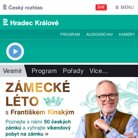
Přejít k hlavnímu obsahu
MENU
ŽIVĚ
PROGRAM
AUDIOARCHIV
KAMERY
Vesmír
Program
Pořady
Více
…