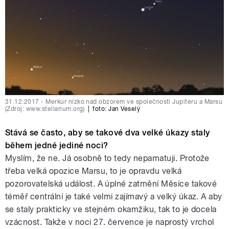
31.12.2017 - Merkur nízko nad obzorem ve společnosti Jupiteru a Marsu
(Zdroj: www.stellarium.org)
|
foto: Jan Veselý
Stává se často, aby se takové dva velké úkazy staly
během jedné jediné noci?
Myslím, že ne. Já osobně to tedy nepamatuji. Protože
třeba velká opozice Marsu, to je opravdu velká
pozorovatelská událost. A úplné zatmění Měsíce takové
téměř centrální je také velmi zajímavý a velký úkaz. A aby
se staly prakticky ve stejném okamžiku, tak to je docela
vzácnost. Takže v noci 27. července je naprostý vrchol