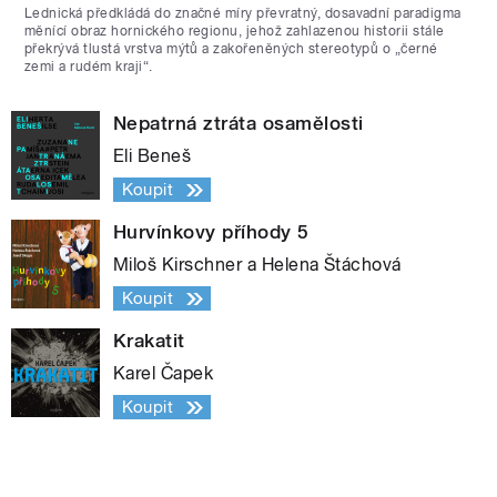
Lednická předkládá do značné míry převratný, dosavadní paradigma
měnící obraz hornického regionu, jehož zahlazenou historii stále
překrývá tlustá vrstva mýtů a zakořeněných stereotypů o „černé
zemi a rudém kraji“.
Nepatrná ztráta osamělosti
Eli Beneš
Koupit
Hurvínkovy příhody 5
Miloš Kirschner a Helena Štáchová
Koupit
Krakatit
Karel Čapek
Koupit