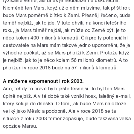
fyzikálně věrné, ale dnes je nedokážeme uskutečnit.
Nicméně ten Mars, když už o něm mluvíme, tak příští rok
bude Mars poměrně blízko k Zemi. Přesněji řečeno, bude
téměř nejblíž, jak to jde. V tuto chvíli, na konci letošního
roku, je Mars téměř nejdál, jak může od Země být, je to
něco kolem 400 milionů kilometrů. Čili pro ty potenciální
cestovatele na Mars mám takové jedno upozornění, že je
výhodné počkat, až se Mars přiblíží k Zemi. Protože když
je nejblíž, jak to je něco kolem 56 milionů kilometrů. A to
přiblížení v roce 2018 bude na 57 milionů kilometrů.
A můžeme vzpomenout i rok 2003.
Ano, tehdy to právě bylo ještě těsnější. To byl ten Mars
úplně nejblíž. A v té době také vznikl hoax, falešný e-mail,
který koluje do dneška. O tom, jak bude Mars na obloze
veliký jako Měsíc a podobně. Ale v roce 2018 se ta
situace z roku 2003 téměř zopakuje, bude takzvaná velká
opozice Marsu.