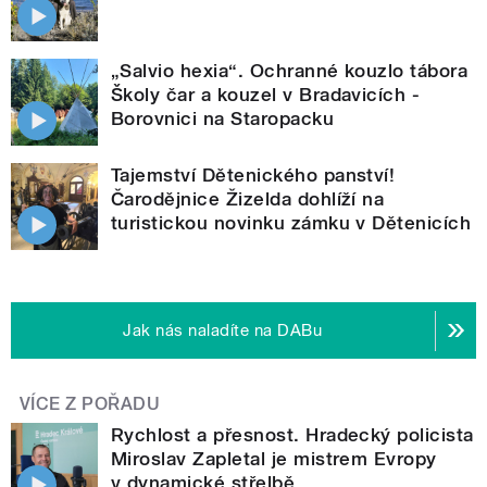
„Salvio hexia“. Ochranné kouzlo tábora
Školy čar a kouzel v Bradavicích -
Borovnici na Staropacku
Tajemství Dětenického panství!
Čarodějnice Žizelda dohlíží na
turistickou novinku zámku v Dětenicích
Jak nás naladíte na DABu
VÍCE Z POŘADU
Rychlost a přesnost. Hradecký policista
Miroslav Zapletal je mistrem Evropy
v dynamické střelbě