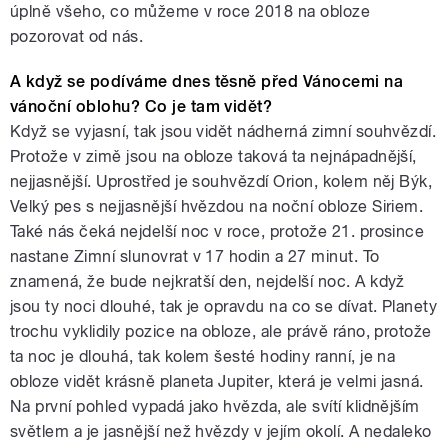
úplně všeho, co můžeme v roce 2018 na obloze
pozorovat od nás.
A když se podíváme dnes těsně před Vánocemi na
vánoční oblohu? Co je tam vidět?
Když se vyjasní, tak jsou vidět nádherná zimní souhvězdí.
Protože v zimě jsou na obloze taková ta nejnápadnější,
nejjasnější. Uprostřed je souhvězdí Orion, kolem něj Býk,
Velký pes s nejjasnější hvězdou na noční obloze Siriem.
Také nás čeká nejdelší noc v roce, protože 21. prosince
nastane Zimní slunovrat v 17 hodin a 27 minut. To
znamená, že bude nejkratší den, nejdelší noc. A když
jsou ty noci dlouhé, tak je opravdu na co se dívat. Planety
trochu vyklidily pozice na obloze, ale právě ráno, protože
ta noc je dlouhá, tak kolem šesté hodiny ranní, je na
obloze vidět krásně planeta Jupiter, která je velmi jasná.
Na první pohled vypadá jako hvězda, ale svítí klidnějším
světlem a je jasnější než hvězdy v jejím okolí. A nedaleko