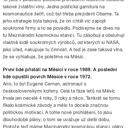
takové zvláštní vlny. Jedna politická garnitura na
kosmonautice šetří, což byl třeba prezident Obama. Ta
jeho strategie byla taková, že on chtěl víc zapojit
soukromé firmy a to se povedlo. Podívejme se dnes na
tu Mezinárodní kosmickou stanici. Tu zásobují a obsluhují
vlastně lodě soukromých výrobců, od kterých si NASA,
jako úřad, nakupuje tu činnost. A teď je zase taková vlna,
že se vyhlašuje, že poletíme na Měsíc.
První lidé přistáli na Měsíci v roce 1969. A poslední
lidé opustili povrch Měsíce v roce 1972.
Ano, to byl Eugene Cernan, astronaut s
československými kořeny. Celá ta fáze letů na Měsíc
trvala jen necelé 4 roky, 3 roky a něco. Tenkrát se tomu
říkalo kosmické závody a mělo to docela značnou
politickou motivaci. A tohle nové prohlášení, to jsou
dlouhodobé plány, o tom se uvažuje už delší dobu.
Protože teď máme Mezinárodní kosmickou stanici, plány