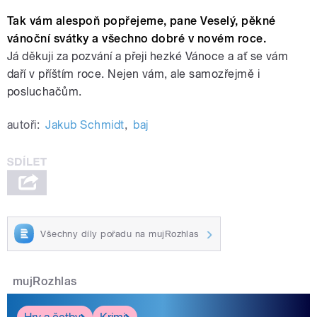
Tak vám alespoň popřejeme, pane Veselý, pěkné
vánoční svátky a všechno dobré v novém roce.
Já děkuji za pozvání a přeji hezké Vánoce a ať se vám
daří v příštím roce. Nejen vám, ale samozřejmě i
posluchačům.
autoři:
Jakub Schmidt
,
baj
Všechny díly pořadu na mujRozhlas
mujRozhlas