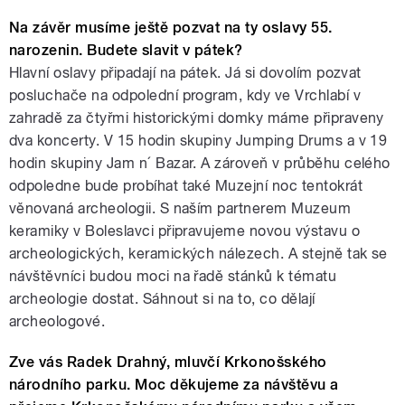
Na závěr musíme ještě pozvat na ty oslavy 55.
narozenin. Budete slavit v pátek?
Hlavní oslavy připadají na pátek. Já si dovolím pozvat
posluchače na odpolední program, kdy ve Vrchlabí v
zahradě za čtyřmi historickými domky máme připraveny
dva koncerty. V 15 hodin skupiny Jumping Drums a v 19
hodin skupiny Jam n´ Bazar. A zároveň v průběhu celého
odpoledne bude probíhat také Muzejní noc tentokrát
věnovaná archeologii. S naším partnerem Muzeum
keramiky v Boleslavci připravujeme novou výstavu o
archeologických, keramických nálezech. A stejně tak se
návštěvníci budou moci na řadě stánků k tématu
archeologie dostat. Sáhnout si na to, co dělají
archeologové.
Zve vás Radek Drahný, mluvčí Krkonošského
národního parku. Moc děkujeme za návštěvu a