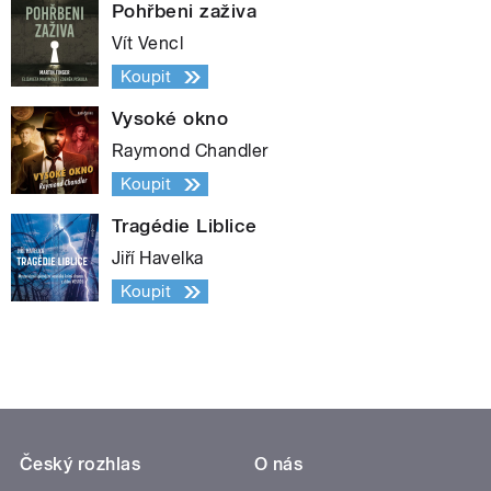
Pohřbeni zaživa
Vít Vencl
Koupit
Vysoké okno
Raymond Chandler
Koupit
Tragédie Liblice
Jiří Havelka
Koupit
Český rozhlas
O nás