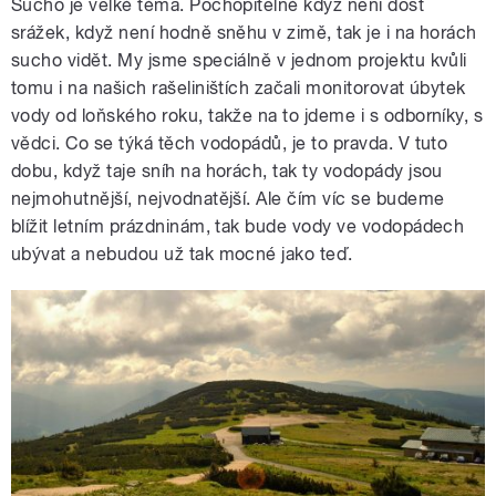
Sucho je velké téma. Pochopitelně když není dost
srážek, když není hodně sněhu v zimě, tak je i na horách
sucho vidět. My jsme speciálně v jednom projektu kvůli
tomu i na našich rašeliništích začali monitorovat úbytek
vody od loňského roku, takže na to jdeme i s odborníky, s
vědci. Co se týká těch vodopádů, je to pravda. V tuto
dobu, když taje sníh na horách, tak ty vodopády jsou
nejmohutnější, nejvodnatější. Ale čím víc se budeme
blížit letním prázdninám, tak bude vody ve vodopádech
ubývat a nebudou už tak mocné jako teď.