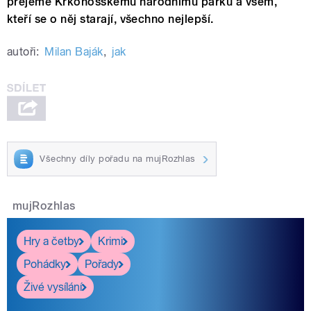
přejeme Krkonošskému národnímu parku a všem,
kteří se o něj starají, všechno nejlepší.
autoři:
Milan Baják
,
jak
Všechny díly pořadu na mujRozhlas
mujRozhlas
Hry a četby
Krimi
Pohádky
Pořady
Živé vysílání