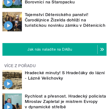
Borovnici na Staropacku
Tajemství Dětenického panství!
Čarodějnice Žizelda dohlíží na
turistickou novinku zámku v Dětenicích
Jak nás naladíte na DABu
VÍCE Z POŘADU
Hradecké minuty! S Hradečáky do lázní
- Lázně Velichovky
Rychlost a přesnost. Hradecký policista
Miroslav Zapletal je mistrem Evropy
v dynamické střelbě