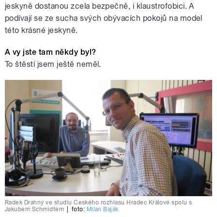
jeskyně dostanou zcela bezpečně, i klaustrofobici. A
podívají se ze sucha svých obývacích pokojů na model
této krásné jeskyně.
A vy jste tam někdy byl?
To štěstí jsem ještě neměl.
Radek Drahný ve studiu Českého rozhlasu Hradec Králové spolu s
Jakubem Schmidtem
|
foto:
Milan Baják