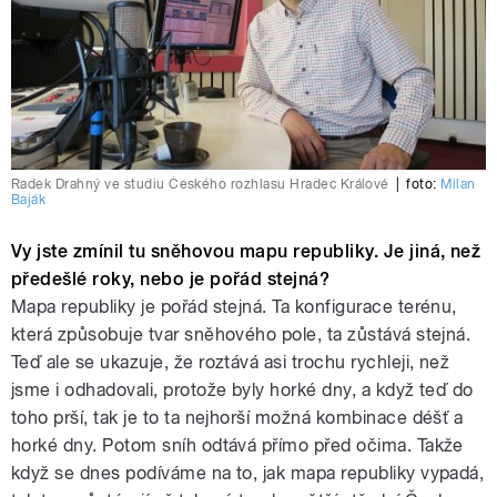
Radek Drahný ve studiu Českého rozhlasu Hradec Králové
|
foto:
Milan
Baják
Vy jste zmínil tu sněhovou mapu republiky. Je jiná, než
předešlé roky, nebo je pořád stejná?
Mapa republiky je pořád stejná. Ta konfigurace terénu,
která způsobuje tvar sněhového pole, ta zůstává stejná.
Teď ale se ukazuje, že roztává asi trochu rychleji, než
jsme i odhadovali, protože byly horké dny, a když teď do
toho prší, tak je to ta nejhorší možná kombinace déšť a
horké dny. Potom sníh odtává přímo před očima. Takže
když se dnes podíváme na to, jak mapa republiky vypadá,