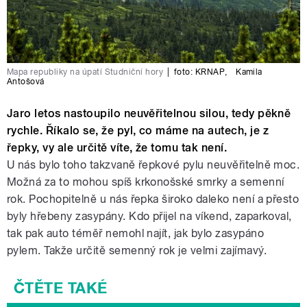
Mapa republiky na úpatí Studniční hory
|
foto:
KRNAP
,
Kamila
Antošová
Jaro letos nastoupilo neuvěřitelnou silou, tedy pěkně
rychle. Říkalo se, že pyl, co máme na autech, je z
řepky, vy ale určitě víte, že tomu tak není.
U nás bylo toho takzvaně řepkové pylu neuvěřitelně moc.
Možná za to mohou spíš krkonošské smrky a semenní
rok. Pochopitelně u nás řepka široko daleko není a přesto
byly hřebeny zasypány. Kdo přijel na víkend, zaparkoval,
tak pak auto téměř nemohl najít, jak bylo zasypáno
pylem. Takže určitě semenný rok je velmi zajímavý.