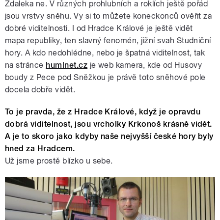
Zdaleka ne. V různých prohlubních a roklích ještě pořád
jsou vrstvy sněhu. Vy si to můžete koneckonců ověřit za
dobré viditelnosti. I od Hradce Králové je ještě vidět
mapa republiky, ten slavný fenomén, jižní svah Studniční
hory. A kdo nedohlédne, nebo je špatná viditelnost, tak
na stránce
humlnet.cz
je web kamera, kde od Husovy
boudy z Pece pod Sněžkou je právě toto sněhové pole
docela dobře vidět.
To je pravda, že z Hradce Králové, když je opravdu
dobrá viditelnost, jsou vrcholky Krkonoš krásně vidět.
A je to skoro jako kdyby naše nejvyšší české hory byly
hned za Hradcem.
Už jsme prostě blízko u sebe.