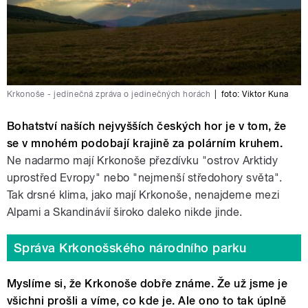
Krkonoše - jedinečná zpráva o jedinečných horách
|
foto:
Viktor Kuna
Bohatství naších nejvyšších českých hor je v tom, že
se v mnohém podobají krajině za polárním kruhem.
Ne nadarmo mají Krkonoše přezdívku "ostrov Arktidy
uprostřed Evropy" nebo "nejmenší středohory světa".
Tak drsné klima, jako mají Krkonoše, nenajdeme mezi
Alpami a Skandinávií široko daleko nikde jinde.
Správa Krkonošského národního parku
Myslíme si, že Krkonoše dobře známe. Že už jsme je
všichni prošli a víme, co kde je. Ale ono to tak úplně