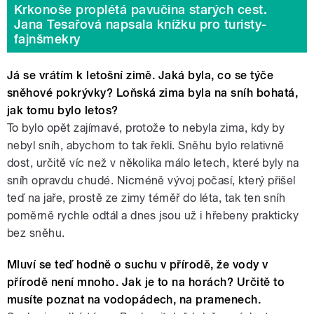
Krkonoše proplétá pavučina starých cest.
Jana Tesařová napsala knížku pro turisty-
fajnšmekry
Já se vrátím k letošní zimě. Jaká byla, co se týče
sněhové pokrývky? Loňská zima byla na sníh bohatá,
jak tomu bylo letos?
To bylo opět zajímavé, protože to nebyla zima, kdy by
nebyl sníh, abychom to tak řekli. Sněhu bylo relativně
dost, určitě víc než v několika málo letech, které byly na
sníh opravdu chudé. Nicméně vývoj počasí, který přišel
teď na jaře, prostě ze zimy téměř do léta, tak ten sníh
poměrně rychle odtál a dnes jsou už i hřebeny prakticky
bez sněhu.
Mluví se teď hodně o suchu v přírodě, že vody v
přírodě není mnoho. Jak je to na horách? Určitě to
musíte poznat na vodopádech, na pramenech.