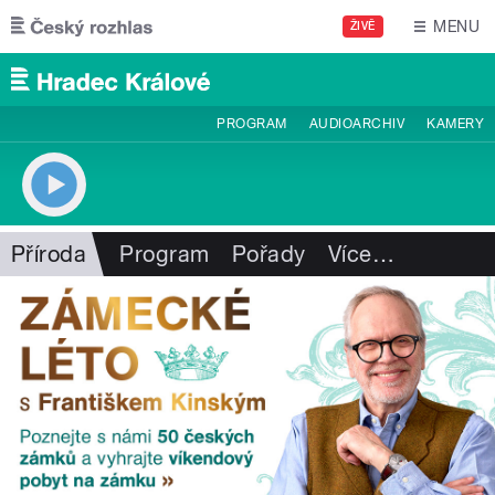
Přejít k hlavnímu obsahu
MENU
ŽIVĚ
PROGRAM
AUDIOARCHIV
KAMERY
Příroda
Program
Pořady
Více
…