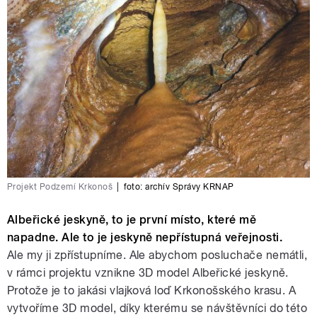
Projekt Podzemí Krkonoš
|
foto:
archív Správy KRNAP
Albeřické jeskyně, to je první místo, které mě
napadne. Ale to je jeskyně nepřístupná veřejnosti.
Ale my ji zpřístupníme. Ale abychom posluchače nemátli,
v rámci projektu vznikne 3D model Albeřické jeskyně.
Protože je to jakási vlajková loď Krkonošského krasu. A
vytvoříme 3D model, díky kterému se návštěvníci do této