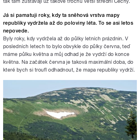
tak tam zůstávají už takové trochu větší střední Čechy.
Já si pamatuji roky, kdy ta sněhová vrstva mapy
republiky vydržela až do poloviny léta. To se asi letos
nepovede.
Byly roky, kdy vydržela až do půlky letních prázdnin. V
posledních letech to bylo obvykle do půlky června, teď
máme půlku května a můj odhad je že vydrží do konce
května. Na začátek června je taková maximální doba, do
které bych si troufl odhadnout, že mapa republiky vydrží.