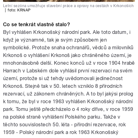
Letní sezóna umožňuje stavební práce a opravy na cestách v Krkonoších
|
foto:
KRNAP
Co se tenkrát vlastně stalo?
Byl vyhlášen Krkonošský národní park. Ale toto datum, i
když je významné, tak je svým způsobem jen
symbolické. Protože snaha ochranářů, vědců a milovníků
Krkonoš o vyhlášení Krkonoš jako chráněného území, je
mnohonásobně delší. Konec konců už v roce 1904 hrabě
Harrach v Labském dole vyhlásil první rezervaci na svém
území, protože si už tehdy uvědomovali jedinečnost
Krkonoš. Stejně tak v 50. letech vzniklo 8 přírodních
rezervací, už zákonem chráněných. A to byl jakýsi prolog
k tomu, že byl v roce 1963 vyhlášen Krkonošský národní
park. Tomu ještě předcházelo o 4 roky dříve, v roce 1959
na polské straně vyhlášení Polského parku. Takže v
těchto souvislostech 50. léta - přírodní rezervace, rok
1959 - Polský národní park a rok 1963 Krkonošský