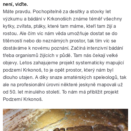
není, viďte.
Máte pravdu. Pochopitelně za desítky a stovky let
výzkumu a bádání v Krkonoších známe téměř všechny
kytky, zvířata, ptáky, které tam máme, kteří tam žijí a
rostou. Ale čím víc nám věda umožňuje dostat se do
titěrností nebo do neznámých prostor, tak tím víc se
dostáváme k novému poznání. Začíná intenzivní bádání
třeba organismů žijících v půdě. Tam nás čekají velké
objevy. Letos zahajujeme projekt systematicky mapující
podzemí Krkonoš, to je opět prostor, který nám byl
dlouho utajen. A díky snaze amatérských speleologů, tak
ale na profesionální úrovni některé jeskyně mapovali už
od 50. let minulého století. To nám má přiblížit projekt
Podzemí Krkonoš.