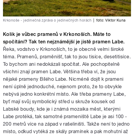
Krkonoše - jedinečná zpráva o jedinečných horách
|
foto:
Viktor Kuna
Kolik je vůbec pramenů v Krkonoších. Máte to
spočítání? Tak ten nejznámější je jistě pramen Labe.
Řeka, vodstvo v Krkonoších, to je obecně velmi široké
téma. Pramenů, praměnišť, tak to jsou tisíce, desetitisíce.
To bychom ani nedokázali spočítat. Ale pochopitelně
všichni znají pramen Labe. Většina třeba ví, že jsou
nějaké prameny Bílého Labe. Nicméně dojít k prameni
není úplně jednoduché, nejenom proto, že to obvykle
nebývá jedno konkrétní místo. Ale třeba prameny Labe,
byť mají svůj symbolický střed u skruže kousek od
Labské boudy, kde je i známá mozaika měst, kterými
Labe protéká, tak samotné prameniště Labe je asi 100 -
200 metrů více na západ v rašeliništi. Takže není to jedno
místo, odkud vytéká ze skály pramínek a pak mohutní až