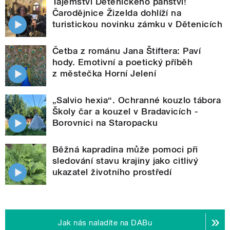
Tajemství Dětenického panství!
Čarodějnice Žizelda dohlíží na
turistickou novinku zámku v Dětenicích
Četba z románu Jana Štiftera: Paví
hody. Emotivní a poetický příběh
z městečka Horní Jelení
„Salvio hexia“. Ochranné kouzlo tábora
Školy čar a kouzel v Bradavicích -
Borovnici na Staropacku
Běžná kapradina může pomoci při
sledování stavu krajiny jako citlivý
ukazatel životního prostředí
Jak nás naladíte na DABu