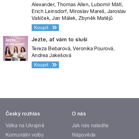
Alexander, Thomas Allen, Lubomír Mátl,
Erich Leinsdorf, Miroslav Mareš, Jaroslav
Vašíček, Jan Málek, Zbyněk Matějů
Koupit
Jezte, ať vám to sluší
Tereza Bebarová, Veronika Pourová,
Andrea Jakešová
Koupit
Český rozhlas
O nás
Válka na Ukrajině
Jak nás naladíte
Komunální volby
Nápověda