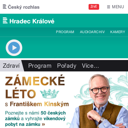
Přejít k hlavnímu obsahu
MENU
ŽIVĚ
PROGRAM
AUDIOARCHIV
KAMERY
Zdraví
Program
Pořady
Více
…