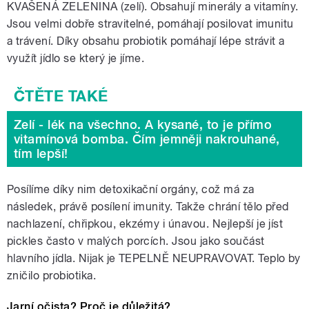
KVAŠENÁ ZELENINA (zelí). Obsahují minerály a vitamíny.
Jsou velmi dobře stravitelné, pomáhají posilovat imunitu
a trávení. Díky obsahu probiotik pomáhají lépe strávit a
využít jídlo se který je jíme.
Zelí - lék na všechno. A kysané, to je přímo
vitamínová bomba. Čím jemněji nakrouhané,
tím lepší!
Posílíme díky nim detoxikační orgány, což má za
následek, právě posílení imunity. Takže chrání tělo před
nachlazení, chřipkou, ekzémy i únavou. Nejlepší je jíst
pickles často v malých porcích. Jsou jako součást
hlavního jídla. Nijak je TEPELNĚ NEUPRAVOVAT. Teplo by
zničilo probiotika.
Jarní očista? Proč je důležitá?