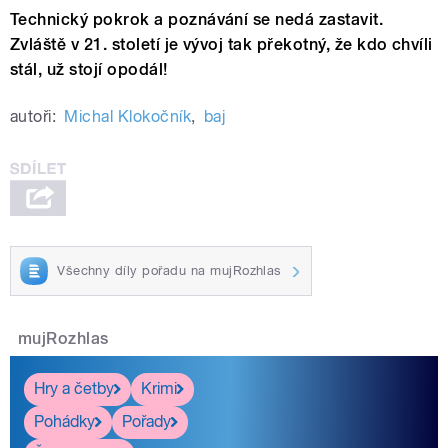
Technický pokrok a poznávání se nedá zastavit.
Zvláště v 21. století je vývoj tak překotný, že kdo chvíli
stál, už stojí opodál!
autoři:
Michal Klokočník
,
baj
Všechny díly pořadu na mujRozhlas
mujRozhlas
Hry a četby
Krimi
Pohádky
Pořady