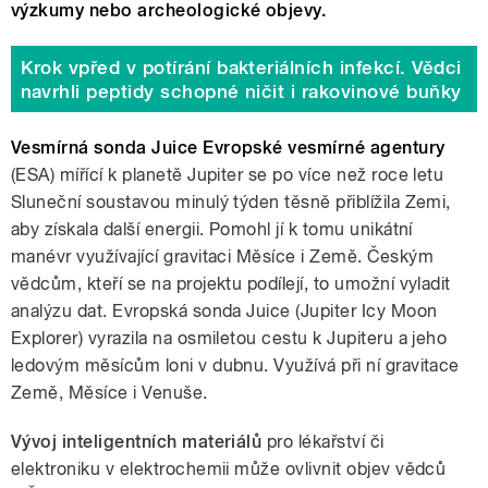
výzkumy nebo archeologické objevy.
Krok vpřed v potírání bakteriálních infekcí. Vědci
navrhli peptidy schopné ničit i rakovinové buňky
Vesmírná sonda Juice Evropské vesmírné agentury
(ESA) mířící k planetě Jupiter se po více než roce letu
Sluneční soustavou minulý týden těsně přiblížila Zemi,
aby získala další energii. Pomohl jí k tomu unikátní
manévr využívající gravitaci Měsíce i Země. Českým
vědcům, kteří se na projektu podílejí, to umožní vyladit
analýzu dat.
Evropská sonda Juice (Jupiter Icy Moon
Explorer) vyrazila na osmiletou cestu k Jupiteru a jeho
ledovým měsícům loni v dubnu. Využívá při ní gravitace
Země, Měsíce i Venuše.
Vývoj inteligentních materiálů
pro lékařství či
elektroniku v elektrochemii může ovlivnit objev vědců