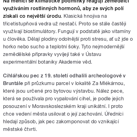
Na měnící se klimatické podmínky reagují zemědělci
využíváním rostlinných hormonů, aby ze svých polí
získali co největší úrodu
. Klasická hnojiva na
třicetistupňová vedra už nestačí. Proto se stále častěji
využívají biostimulátory. Fungují v podstatě jako vitamíny
u člověka. Dělají plodiny odolnější proti stresu, ať už jde o
horko nebo sucho a teplotní šoky. Tyto nejmodernější
zemědělské přípravky vyvíjejí také v Ústavu
experimentální botaniky Akademie věd.
Cihlářskou pec z 19. století odhalili archeologové v
Bruntále
při průzkumu parcel v lokalitě Za Mlékárnou,
které jsou určené pro bytovou výstavbu. Nález pece,
která se používala pro vypalování cihel, je podle jejich
posouzení v Moravskoslezském kraji unikátní. I proto
chce vedení města usilovat o její zachování. Úředníci
hledají způsob, jak pec zakomponovat do vznikající
městské čtvrti.