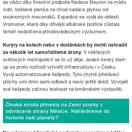
se vědci díky finanční podpoře Nadace Neuron na místo
vrátí. Veškeré peníze na chod nadace plynou od
soukromých mecenášů. Expedice se vydá do oblasti
Vromoner, která díky dřívější albánské politice zůstala
téměř nedotčená přírodovědeckým výzkumem.
Kurýry na kolech nebo v dodávkách by mohli nahradit
za několik let samořiditelné drony
. V některých
světových metropolích se to už děje. Jeden český start-
up se proto rozhodl vytvořit infrastrukturu i v Česku.
Vyvíjí automatizované helipedy. Tyto chytré přistávací
plochy umí dron sami odbavit a navíc ještě dobít. Vývojáři
své helipedy začnou testovat na brněnském výstavišti.
Čínská sonda přinesla na Zemi vzorky z
odvrácené strany Měsíce. Nahlédneme do
historie naší planety?