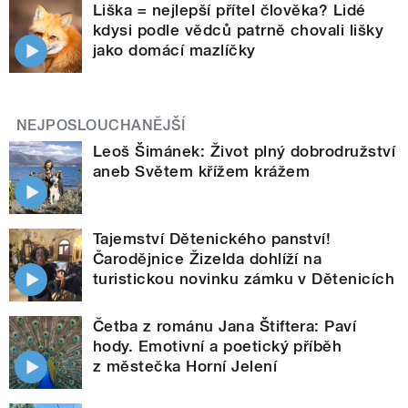
Liška = nejlepší přítel člověka? Lidé
kdysi podle vědců patrně chovali lišky
jako domácí mazlíčky
NEJPOSLOUCHANĚJŠÍ
Leoš Šimánek: Život plný dobrodružství
aneb Světem křížem krážem
Tajemství Dětenického panství!
Čarodějnice Žizelda dohlíží na
turistickou novinku zámku v Dětenicích
Četba z románu Jana Štiftera: Paví
hody. Emotivní a poetický příběh
z městečka Horní Jelení