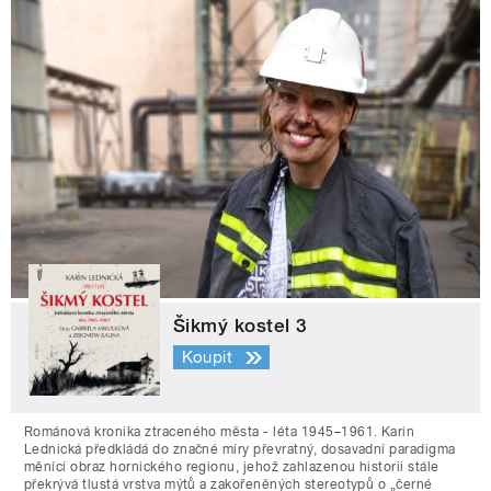
Šikmý kostel 3
Koupit
Románová kronika ztraceného města - léta 1945–1961. Karin
Lednická předkládá do značné míry převratný, dosavadní paradigma
měnící obraz hornického regionu, jehož zahlazenou historii stále
překrývá tlustá vrstva mýtů a zakořeněných stereotypů o „černé