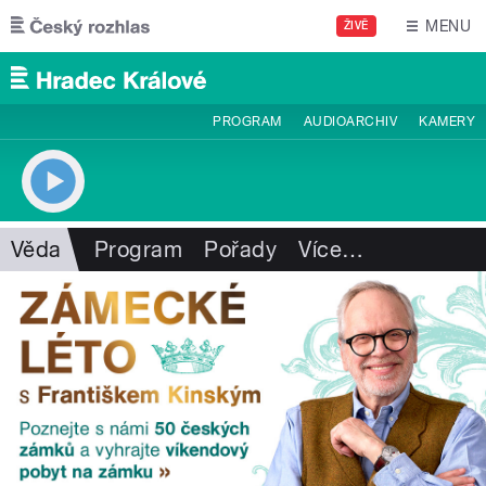
Přejít k hlavnímu obsahu
MENU
ŽIVĚ
PROGRAM
AUDIOARCHIV
KAMERY
Věda
Program
Pořady
Více
…