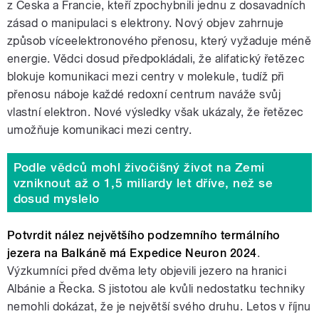
z Česka a Francie, kteří zpochybnili jednu z dosavadních
zásad o manipulaci s elektrony. Nový objev zahrnuje
způsob víceelektronového přenosu, který vyžaduje méně
energie. Vědci dosud předpokládali, že alifatický řetězec
blokuje komunikaci mezi centry v molekule, tudíž při
přenosu náboje každé redoxní centrum naváže svůj
vlastní elektron. Nové výsledky však ukázaly, že řetězec
umožňuje komunikaci mezi centry.
Podle vědců mohl živočišný život na Zemi
vzniknout až o 1,5 miliardy let dříve, než se
dosud myslelo
Potvrdit nález největšího podzemního termálního
jezera na Balkáně má Expedice Neuron 2024
.
Výzkumníci před dvěma lety objevili jezero na hranici
Albánie a Řecka. S jistotou ale kvůli nedostatku techniky
nemohli dokázat, že je největší svého druhu. Letos v říjnu