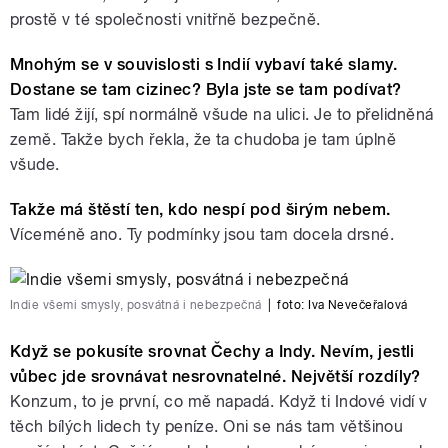
prostě v té společnosti vnitřně bezpečně.
Mnohým se v souvislosti s Indií vybaví také slamy.
Dostane se tam cizinec? Byla jste se tam podívat?
Tam lidé žijí, spí normálně všude na ulici. Je to přelidněná
země. Takže bych řekla, že ta chudoba je tam úplně
všude.
Takže má štěstí ten, kdo nespí pod širým nebem.
Víceméně ano. Ty podmínky jsou tam docela drsné.
Indie všemi smysly, posvátná i nebezpečná
|
foto:
Iva Nevečeřalová
Když se pokusíte srovnat Čechy a Indy. Nevím, jestli
vůbec jde srovnávat nesrovnatelné. Největší rozdíly?
Konzum, to je první, co mě napadá. Když ti Indové vidí v
těch bílých lidech ty peníze. Oni se nás tam většinou