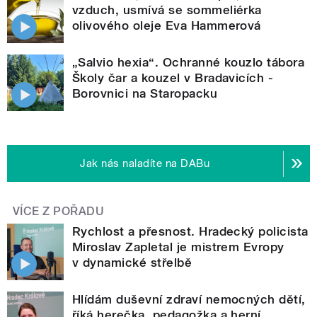
vzduch, usmívá se sommeliérka
olivového oleje Eva Hammerová
„Salvio hexia“. Ochranné kouzlo tábora
Školy čar a kouzel v Bradavicích -
Borovnici na Staropacku
Jak nás naladíte na DABu
VÍCE Z POŘADU
Rychlost a přesnost. Hradecký policista
Miroslav Zapletal je mistrem Evropy
v dynamické střelbě
Hlídám duševní zdraví nemocných dětí,
říká herečka, pedagožka a herní