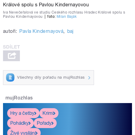
Iva Nevečeřalová ve studiu Českého rozhlasu Hradec Králové spolu s
Pavlou Kindernayovou
|
foto:
Milan Baják
autoři:
Pavla Kindernayová
,
baj
Všechny díly pořadu na mujRozhlas
mujRozhlas
Hry a četby
Krimi
Pohádky
Pořady
Živé vysílání