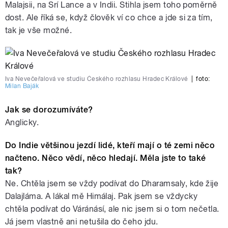
Malajsii, na Srí Lance a v Indii. Stihla jsem toho poměrně
dost. Ale říká se, když člověk ví co chce a jde si za tím,
tak je vše možné.
Iva Nevečeřalová ve studiu Českého rozhlasu Hradec Králové
|
foto:
Milan Baják
Jak se dorozumíváte?
Anglicky.
Do Indie většinou jezdí lidé, kteří mají o té zemi něco
načteno. Něco vědí, něco hledají. Měla jste to také
tak?
Ne. Chtěla jsem se vždy podívat do Dharamsaly, kde žije
Dalajláma. A lákal mě Himálaj. Pak jsem se vždycky
chtěla podívat do Váránásí, ale nic jsem si o tom nečetla.
Já jsem vlastně ani netušila do čeho jdu.