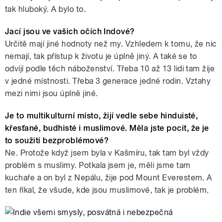
tak hluboký. A bylo to.
Jací jsou ve vašich očích Indové?
Určitě mají jiné hodnoty než my. Vzhledem k tomu, že nic
nemají, tak přístup k životu je úplně jiný. A také se to
odvíjí podle těch náboženství. Třeba 10 až 13 lidi tam žije
v jedné místnosti. Třeba 3 generace jedné rodin. Vztahy
mezi nimi jsou úplně jiné.
Je to multikulturní místo, žijí vedle sebe hinduisté,
křesťané, budhisté i muslimové. Měla jste pocit, že je
to soužití bezproblémové?
Ne. Protože když jsem byla v Kašmíru, tak tam byl vždy
problém s muslimy. Potkala jsem je, měli jsme tam
kuchaře a on byl z Nepálu, žije pod Mount Everestem. A
ten říkal, že všude, kde jsou muslimové, tak je problém.