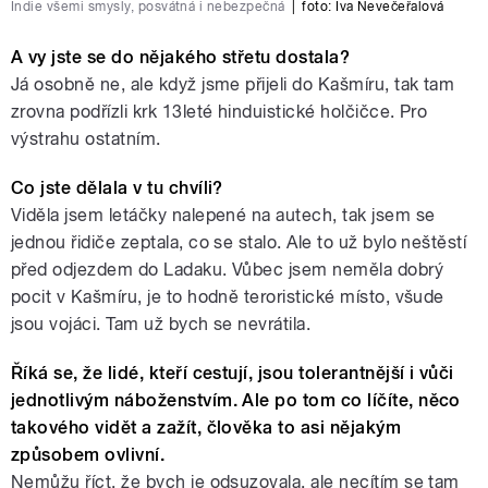
Indie všemi smysly, posvátná i nebezpečná
|
foto:
Iva Nevečeřalová
A vy jste se do nějakého střetu dostala?
Já osobně ne, ale když jsme přijeli do Kašmíru, tak tam
zrovna podřízli krk 13leté hinduistické holčičce. Pro
výstrahu ostatním.
Co jste dělala v tu chvíli?
Viděla jsem letáčky nalepené na autech, tak jsem se
jednou řidiče zeptala, co se stalo. Ale to už bylo neštěstí
před odjezdem do Ladaku. Vůbec jsem neměla dobrý
pocit v Kašmíru, je to hodně teroristické místo, všude
jsou vojáci. Tam už bych se nevrátila.
Říká se, že lidé, kteří cestují, jsou tolerantnější i vůči
jednotlivým náboženstvím. Ale po tom co líčíte, něco
takového vidět a zažít, člověka to asi nějakým
způsobem ovlivní.
Nemůžu říct, že bych je odsuzovala, ale necítím se tam