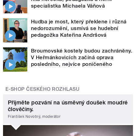
specialistka Michaela Váňová
Hudba je most, který překlene i různá
nedorozumění, usmívá se hudební
pedagožka Kateřina Andršová
Broumovské kostely budou zachráněny.
V Heřmánkovicích začíná oprava
posledního, nejvíce poničeného
E-SHOP ČESKÉHO ROZHLASU
Přijměte pozvání na úsměvný doušek moudré
člověčiny.
František Novotný, moderátor