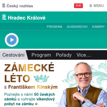
Přejít k hlavnímu obsahu
MENU
ŽIVĚ
PROGRAM
AUDIOARCHIV
KAMERY
Cestování
Program
Pořady
Více
…