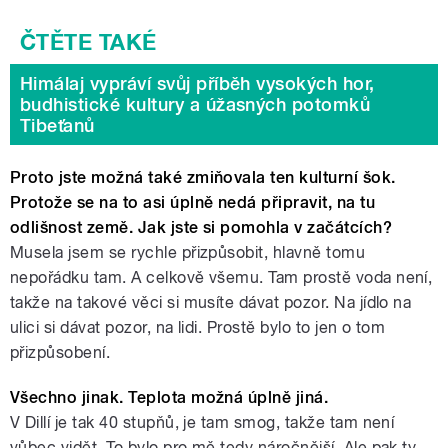
Himálaj vypráví svůj příběh vysokých hor,
budhistické kultury a úžasných potomků
Tibeťanů
Proto jste možná také zmiňovala ten kulturní šok.
Protože se na to asi úplně nedá připravit, na tu
odlišnost země. Jak jste si pomohla v začátcích?
Musela jsem se rychle přizpůsobit, hlavně tomu
nepořádku tam. A celkově všemu. Tam prostě voda není,
takže na takové věci si musíte dávat pozor. Na jídlo na
ulici si dávat pozor, na lidi. Prostě bylo to jen o tom
přizpůsobení.
Všechno jinak. Teplota možná úplně jiná.
V Dillí je tak 40 stupňů, je tam smog, takže tam není
vůbec vidět. To bylo pro mě tedy náročnější. Ale pak ty