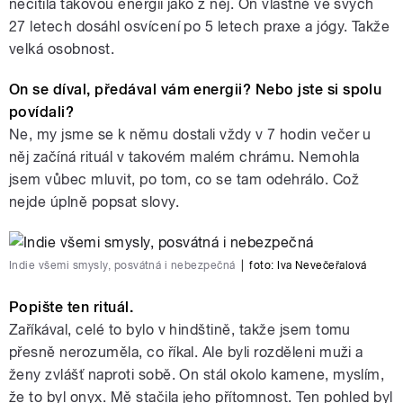
necítila takovou energii jako z něj. On vlastně ve svých
27 letech dosáhl osvícení po 5 letech praxe a jógy. Takže
velká osobnost.
On se díval, předával vám energii? Nebo jste si spolu
povídali?
Ne, my jsme se k němu dostali vždy v 7 hodin večer u
něj začíná rituál v takovém malém chrámu. Nemohla
jsem vůbec mluvit, po tom, co se tam odehrálo. Což
nejde úplně popsat slovy.
Indie všemi smysly, posvátná i nebezpečná
|
foto:
Iva Nevečeřalová
Popište ten rituál.
Zaříkával, celé to bylo v hindštině, takže jsem tomu
přesně nerozuměla, co říkal. Ale byli rozděleni muži a
ženy zvlášť naproti sobě. On stál okolo kamene, myslím,
že to byl onyx. Mě stačila jeho přítomnost. Ten pohled byl