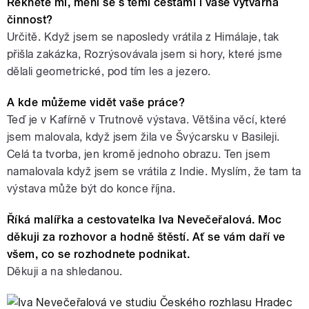
Řekněte mi, mění se s těmi cestami i vaše výtvarná
činnost?
Určitě. Když jsem se naposledy vrátila z Himálaje, tak
přišla zakázka, Rozrýsovávala jsem si hory, které jsme
dělali geometrické, pod tím les a jezero.
A kde můžeme vidět vaše práce?
Teď je v Kafírně v Trutnově výstava. Většina věcí, které
jsem malovala, když jsem žila ve Švýcarsku v Basileji.
Celá ta tvorba, jen kromě jednoho obrazu. Ten jsem
namalovala když jsem se vrátila z Indie. Myslím, že tam ta
výstava může být do konce října.
Říká malířka a cestovatelka Iva Nevečeřalová. Moc
děkuji za rozhovor a hodně štěstí. Ať se vám daří ve
všem, co se rozhodnete podnikat.
Děkuji a na shledanou.