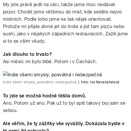
My jste právě jedli na ulici, takže jsme moc nedávali
pozor. Chodili jsme většinou do míst, kde sedělo nejvíc
místních. Podle toho jsme se tak nějak orientovali.
Protože mi přijde divné jet do Indie a jíst tam pizzu nebo
sushi, jako v nějakých západních restauracích. Zažili jsme
si to se vším všudy.
Jak dlouho to trvalo?
Asi měsíc mi bylo blbě. Potom i v Čechách.
Indie všemi smysly, posvátná i nebezpečná
|
foto:
Iva Nevečeřalová
To jste se možná hodně těšila domů.
Ano. Potom už ano. Pak už to byl spíš takový boj sám se
sebou.
Ale věřím, že ty zážitky vše vyvážily. Dokázala byste v
té zemi žít natrvalo?