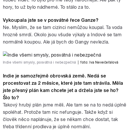
hory, to už bylo nádherné. To stálo za to.
Vykoupala jste se v posvátné řece Ganze?
Ne. Myslím, že se tam cizinci nemůžou koupal. Ta voda
hrozně smrdí. Okolo jsou všude výkaly a Indové se tam
normálně koupou. Ale já bych do Gangy nevlezla.
Indie všemi smysly, posvátná i nebezpečná
|
foto:
Iva Nevečeřalová
Indie je samozřejmě obrovská země. Nedá se
procestovat za 2 měsíce, které jste tam strávila. Měla
jste přesný plán kam chcete jet a držela jste se ho?
Šlo to?
Takový hrubý plán jsme měli. Ale tam se na to nedá úplně
spoléhat. Protože tam nic nefunguje. Takže když si
člověk něco naplánuje, že se někam chce dostat, tak
třeba třídenní prodleva je úplně normální.