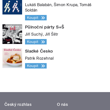
Lukáš Balabán, Šimon Krupa, Tomáš
Soldán
Koupit
Půlnoční párty S+Š
Jiří Suchý, Jiří Šlitr
Koupit
Sladké Česko
Patrik Rozehnal
Koupit
Český rozhlas
O nás