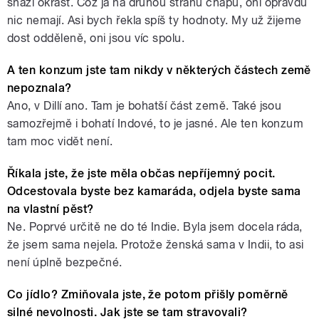
snaží okrást. Což já na druhou stranu chápu, oni opravdu
nic nemají. Asi bych řekla spíš ty hodnoty. My už žijeme
dost odděleně, oni jsou víc spolu.
A ten konzum jste tam nikdy v některých částech země
nepoznala?
Ano, v Dillí ano. Tam je bohatší část země. Také jsou
samozřejmě i bohatí Indové, to je jasné. Ale ten konzum
tam moc vidět není.
Říkala jste, že jste měla občas nepříjemný pocit.
Odcestovala byste bez kamaráda, odjela byste sama
na vlastní pěst?
Ne. Poprvé určitě ne do té Indie. Byla jsem docela ráda,
že jsem sama nejela. Protože ženská sama v Indii, to asi
není úplně bezpečné.
Co jídlo? Zmiňovala jste, že potom přišly poměrně
silné nevolnosti. Jak jste se tam stravovali?