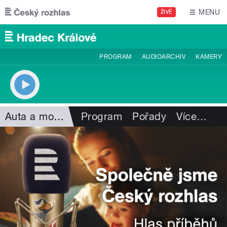
Přejít k hlavnímu obsahu
MENU
ŽIVĚ
PROGRAM
AUDIOARCHIV
KAMERY
Auta a motorismus
Program
Pořady
Více
…