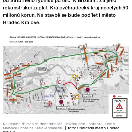
od Stříbrného rybníku po ulici K Břízkám. Za jeho
rekonstrukci zaplatí Královéhradecký kraj necelých 50
milionů korun. Na stavbě se bude podílet i město
Hradec Králové.
Na dlouhé tři měsíce dnes silničáři uzavřou část Lhotecké ulice v
Malšově Lhotě na Královéhradecku
|
foto:
Statutární město Hradec