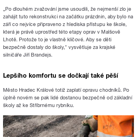
„Po dlouhém zvažování jsme usoudili, že nejmenší zlo je
zahájit tuto rekonstrukci na začátku prázdnin, aby bylo na
září co nejvíce připraveno z hlediska přístupu ke škole,
která je právě uprostřed této etapy oprav v Malšově
Lhotě. Protože to je vlastně klíčové. Aby se děti
bezpečně dostaly do školy," vysvětluje za krajské
silničáře Jiří Brandejs.
Lepšího komfortu se dočkají také pěší
Město Hradec Králové totiž zaplatí opravu chodníků. Po
úplně novém se pak lidé dostanou bezpečně od základní
školy až ke Stříbrnému rybníku.