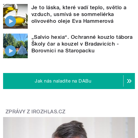
Je to láska, které vadí teplo, světlo a
vzduch, usmívá se sommeliérka
olivového oleje Eva Hammerová
„Salvio hexia“. Ochranné kouzlo tábora
Školy čar a kouzel v Bradavicích -
Borovnici na Staropacku
Jak nás naladíte na DABu
ZPRÁVY Z IROZHLAS.CZ