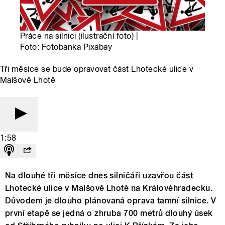
Práce na silnici (ilustrační foto) |
Foto: Fotobanka Pixabay
Tři měsíce se bude opravovat část Lhotecké ulice v
Malšově Lhotě
1:58
Na dlouhé tři měsíce dnes silničáři uzavřou část
Lhotecké ulice v Malšově Lhotě na Královéhradecku.
Důvodem je dlouho plánovaná oprava tamní silnice. V
první etapě se jedná o zhruba 700 metrů dlouhý úsek