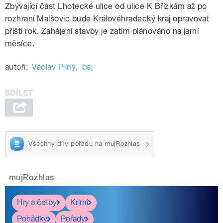
Zbývající část Lhotecké ulice od ulice K Břízkám až po
rozhraní Malšovic bude Královéhradecký kraj opravovat
příští rok. Zahájení stavby je zatím plánováno na jarní
měsíce.
autoři:
Václav Pilný
,
baj
Všechny díly pořadu na mujRozhlas
mujRozhlas
Hry a četby
Krimi
Pohádky
Pořady