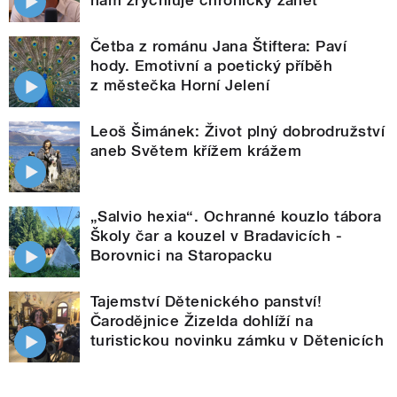
nám zrychluje chronický zánět
Četba z románu Jana Štiftera: Paví
hody. Emotivní a poetický příběh
z městečka Horní Jelení
Leoš Šimánek: Život plný dobrodružství
aneb Světem křížem krážem
„Salvio hexia“. Ochranné kouzlo tábora
Školy čar a kouzel v Bradavicích -
Borovnici na Staropacku
Tajemství Dětenického panství!
Čarodějnice Žizelda dohlíží na
turistickou novinku zámku v Dětenicích