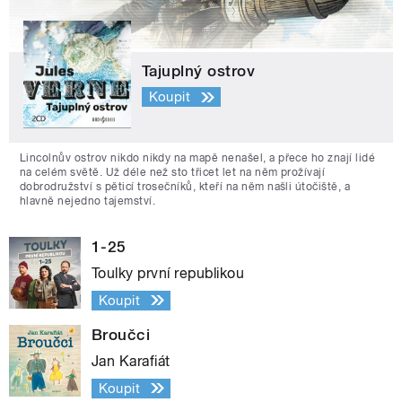
Tajuplný ostrov
Koupit
Lincolnův ostrov nikdo nikdy na mapě nenašel, a přece ho znají lidé
na celém světě. Už déle než sto třicet let na něm prožívají
dobrodružství s pěticí trosečníků, kteří na něm našli útočiště, a
hlavně nejedno tajemství.
1-25
Toulky první republikou
Koupit
Broučci
Jan Karafiát
Koupit