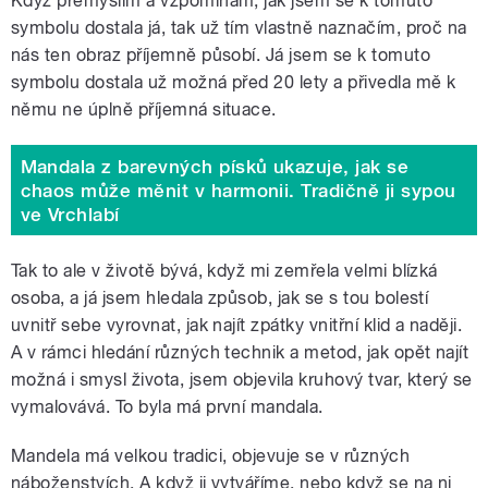
Když přemýšlím a vzpomínám, jak jsem se k tomuto
symbolu dostala já, tak už tím vlastně naznačím, proč na
nás ten obraz příjemně působí. Já jsem se k tomuto
symbolu dostala už možná před 20 lety a přivedla mě k
němu ne úplně příjemná situace.
Mandala z barevných písků ukazuje, jak se
chaos může měnit v harmonii. Tradičně ji sypou
ve Vrchlabí
Tak to ale v životě bývá, když mi zemřela velmi blízká
osoba, a já jsem hledala způsob, jak se s tou bolestí
uvnitř sebe vyrovnat, jak najít zpátky vnitřní klid a naději.
A v rámci hledání různých technik a metod, jak opět najít
možná i smysl života, jsem objevila kruhový tvar, který se
vymalovává. To byla má první mandala.
Mandela má velkou tradici, objevuje se v různých
náboženstvích. A když ji vytváříme, nebo když se na ni