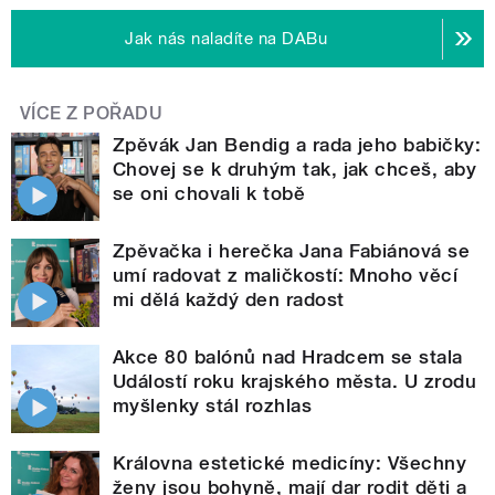
Jak nás naladíte na DABu
VÍCE Z POŘADU
Zpěvák Jan Bendig a rada jeho babičky:
Chovej se k druhým tak, jak chceš, aby
se oni chovali k tobě
Zpěvačka i herečka Jana Fabiánová se
umí radovat z maličkostí: Mnoho věcí
mi dělá každý den radost
Akce 80 balónů nad Hradcem se stala
Událostí roku krajského města. U zrodu
myšlenky stál rozhlas
Královna estetické medicíny: Všechny
ženy jsou bohyně, mají dar rodit děti a