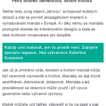
Petra Volanec Němečková, osobní koučka
Takhle tedy Jung objevil „léčivou" schopnost kulatých
obrazů a stal se prvním propagátorem kreslení a
vymalovávání mandal v Evropě. A i díky němu se mandala
postupně dostala do interiérového designu a stala se
také motivem omalovánek pro dospělé.
Každý umí malovat, jen to prostě neví. Zažijete
spoustu legrace, říká výtvarnice Kateřina
Krausová
Jak už je zmíněno výše, kreslení a tvoření mandal může
být nesmírně rozmanité a tvořivé. Mandaly se dají různě
sestřihávat, dokreslovat, dolepovat. Mandala a její
pravidelnost se dokonce může využít i při výuce
geometrie nebo výtvarné výchovy.
Klidně můžete vzít talířek, obkreslit si ho na papír a pak