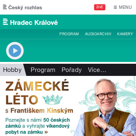
Přejít k hlavnímu obsahu
MENU
ŽIVĚ
PROGRAM
AUDIOARCHIV
KAMERY
Hobby
Program
Pořady
Více
…