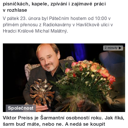
písničkách, kapele, zpívání i zajímavé práci
v rozhlase
V pátek 23. února byl Pátečním hostem od 10:00 v
přímém přenosu z Radiokavárny v Havlíčkově ulici v
Hradci Králové Michal Malátný.
2 minuty
Společnost
Viktor Preiss je Šarmantní osobností roku. Jak říká,
šarm buď máte, nebo ne. A nedá se koupit