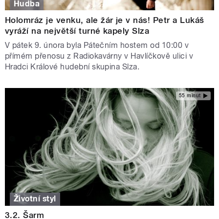
Hudba
Holomráz je venku, ale žár je v nás! Petr a Lukáš
vyráží na největší turné kapely Slza
V pátek 9. února byla Pátečním hostem od 10:00 v
přímém přenosu z Radiokavárny v Havlíčkově ulici v
Hradci Králové hudební skupina Slza.
55 minut
Životní styl
3.2. Šarm