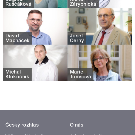
Ruščáková
Zárybnická
David
Josef
Macháček
Černý
Michal
Marie
Klokočník
Tomsová
Český rozhlas
O nás