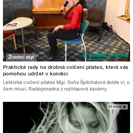
Životní styl
Praktické rady na drobná cvičení pilates, která vás
pomohou udržet v kondici
Lektorka cvičení pilates Mgr. Soňa Šplíchalová dobře ví, o
čem mluví. Radioporadna z rozhlasové kavárny.
55 minut