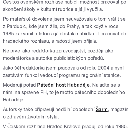
Československém rozhlase nabídli možnost pracovat po
skončení školy v kulturní rubrice a já ji využila.
Po mateřské dovolené jsem neuvažovala o tom vrátit se
z Pardubic, kde jsem žila, do Prahy, a tak když v roce
1985 zazvonil telefon a já dostala nabídku jít pracovat do
hradeckého rozhlasu, s radostí jsem přijala.
Nejprve jako redaktorka zpravodajství, později jako
moderátorka a autorka publicistických pořadů.
Jako šéfredaktorka jsem pracovala od roku 2004 a nyní
zastávám funkci vedoucí programu regionální stanice.
Moderuji pořad
Páteční host Habaděje
. Nalaďte se s
námi na správné PH, to je motto pátečního dopoledního
Habaděje.
Autorsky také připravuji nedělní dopolední
Šarm
, magazín
o zdravém životním stylu.
V Českém rozhlase Hradec Králové pracuji od roku 1985.