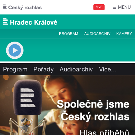
Přejít k hlavnímu obsahu
MENU
ŽIVĚ
PROGRAM
AUDIOARCHIV
KAMERY
Program
Pořady
Audioarchiv
Více
…