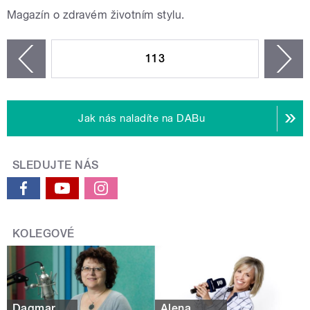
Magazín o zdravém životním stylu.
STRÁNKY
113
n
zí
Jak nás naladíte na DABu
SLEDUJTE NÁS
KOLEGOVÉ
Dagmar
Alena