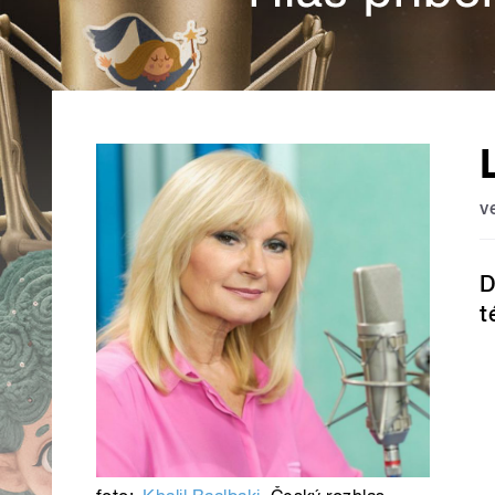
v
D
t