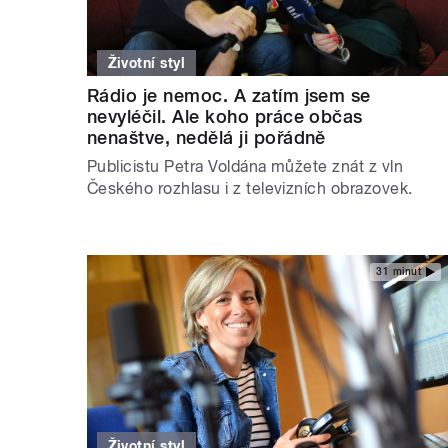
Životní styl
Rádio je nemoc. A zatím jsem se
nevyléčil. Ale koho práce občas
nenaštve, nedělá ji pořádně
Publicistu Petra Voldána můžete znát z vln
Českého rozhlasu i z televizních obrazovek.
31 minut
Životní styl