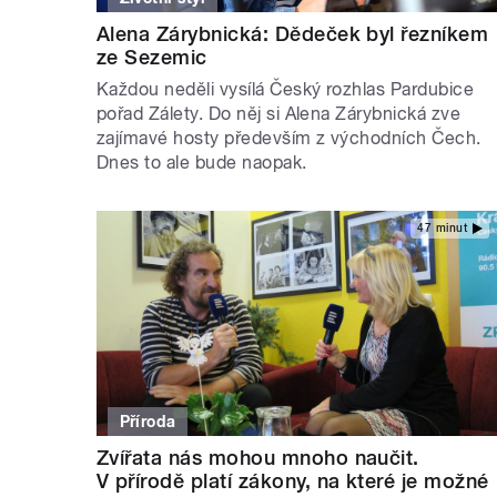
Alena Zárybnická: Dědeček byl řezníkem
ze Sezemic
Každou neděli vysílá Český rozhlas Pardubice
pořad Zálety. Do něj si Alena Zárybnická zve
zajímavé hosty především z východních Čech.
Dnes to ale bude naopak.
47 minut
Příroda
Zvířata nás mohou mnoho naučit.
V přírodě platí zákony, na které je možné