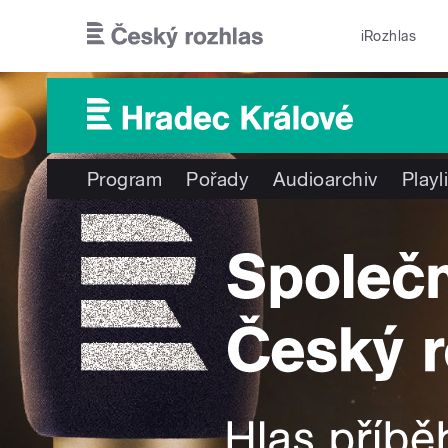
Přejít k hlavnímu obsahu
iRozhlas
Program
Pořady
Audioarchiv
Playl