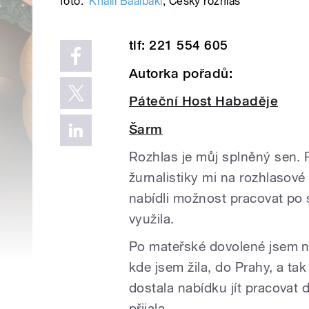
foto:
Khalil Baalbaki
,
Český rozhlas
tlf: 221 554 605
Autorka pořadů:
Páteční Host Habaděje
Šarm
Rozhlas je můj splněný sen. 
žurnalistiky mi na rozhlasov
nabídli možnost pracovat po sk
využila.
Po mateřské dovolené jsem ne
kde jsem žila, do Prahy, a tak
dostala nabídku jít pracovat 
přijala.