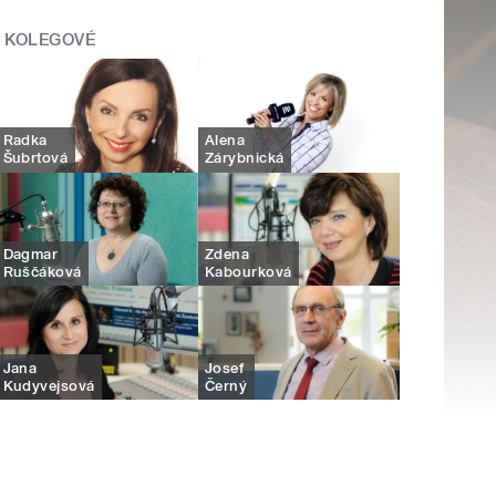
KOLEGOVÉ
Radka
Alena
Šubrtová
Zárybnická
Dagmar
Zdena
Ruščáková
Kabourková
Jana
Josef
Kudyvejsová
Černý