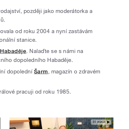
odajství, později jako moderátorka a
dů.
covala od roku 2004 a nyní zastávám
onální stanice.
 Habaděje
. Nalaďte se s námi na
ečního dopoledního Habaděje.
ělní dopolední
Šarm
, magazín o zdravém
álové pracuji od roku 1985.
31 minut