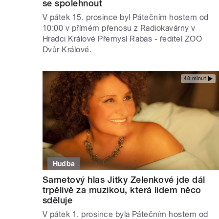
se spolehnout
V pátek 15. prosince byl Pátečním hostem od
10:00 v přímém přenosu z Radiokavárny v
Hradci Králové Přemysl Rabas - ředitel ZOO
Dvůr Králové.
48 minut
Hudba
Sametový hlas Jitky Zelenkové jde dál
trpělivě za muzikou, která lidem něco
sděluje
V pátek 1. prosince byla Pátečním hostem od