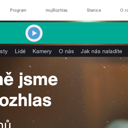
Program
mujRozhlas
Stanice
O r
isty
Lidé
Kamery
O nás
Jak nás naladíte