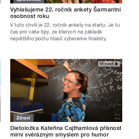
Vyhlašujeme 22. ročník ankety Šarmantní
osobnost roku
V tuto chvíli je 22. ročník ankety na startu. Je tu
čas pro vaše tipy, ze kterých na základě
největšího počtu hlasů vybereme finalisty.
44 minut
Zdraví
Dietoložka Kateřina Cajthamlová přísnost
mírní svérázným smyslem pro humor