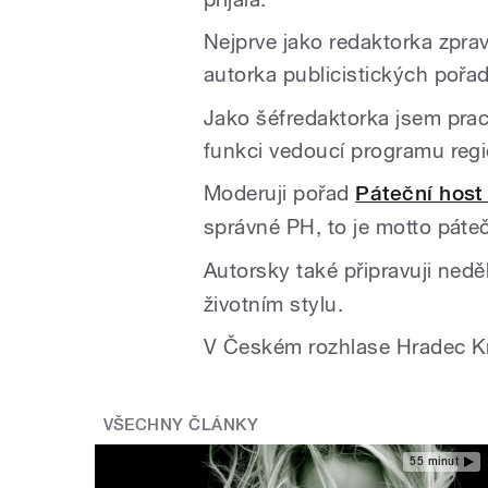
Nejprve jako redaktorka zprav
autorka publicistických pořa
Jako šéfredaktorka jsem pra
funkci vedoucí programu regi
Moderuji pořad
Páteční host
správné PH, to je motto pát
Autorsky také připravuji ned
životním stylu.
V Českém rozhlase Hradec Kr
VŠECHNY ČLÁNKY
55 minut