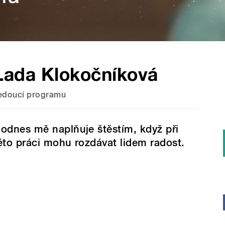
Lada Klokočníková
edoucí programu
odnes mě naplňuje štěstím, když při
éto práci mohu rozdávat lidem radost.