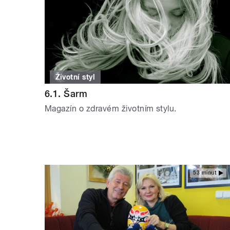
Životní styl
6.1. Šarm
Magazín o zdravém životním stylu.
53 minut