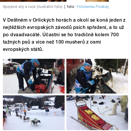
Spojené síly a ruce (ilustrační foto)
|
foto:
Fotobanka Pixabay
V Deštném v Orlických horách a okolí se koná jeden z
nejtěžších evropských závodů psích spřežení, a to už
po dvaadvacáté. Účastní se ho tradičně kolem 700
tažných psů a více než 100 musherů z osmi
evropských států.