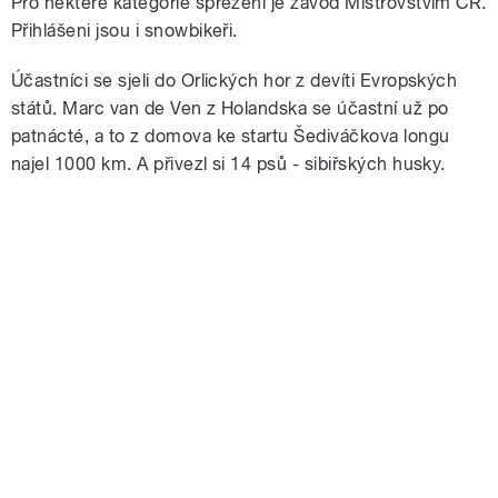
Pro některé kategorie spřežení je závod Mistrovstvím ČR.
Přihlášeni jsou i snowbikeři.
Účastníci se sjeli do Orlických hor z devíti Evropských
států. Marc van de Ven z Holandska se účastní už po
patnácté, a to z domova ke startu Šediváčkova longu
najel 1000 km. A přivezl si 14 psů - sibiřských husky.