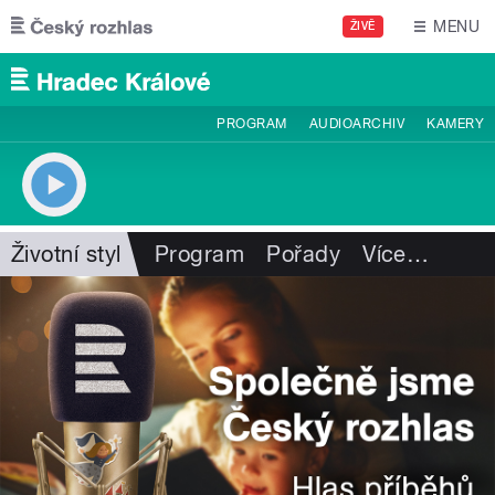
Přejít k hlavnímu obsahu
MENU
ŽIVĚ
PROGRAM
AUDIOARCHIV
KAMERY
Životní styl
Program
Pořady
Více
…