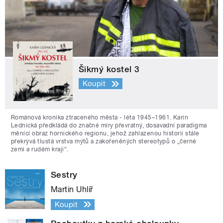
Šikmý kostel 3
Koupit
Románová kronika ztraceného města - léta 1945–1961. Karin
Lednická předkládá do značné míry převratný, dosavadní paradigma
měnící obraz hornického regionu, jehož zahlazenou historii stále
překrývá tlustá vrstva mýtů a zakořeněných stereotypů o „černé
zemi a rudém kraji“.
Sestry
Martin Uhlíř
Koupit