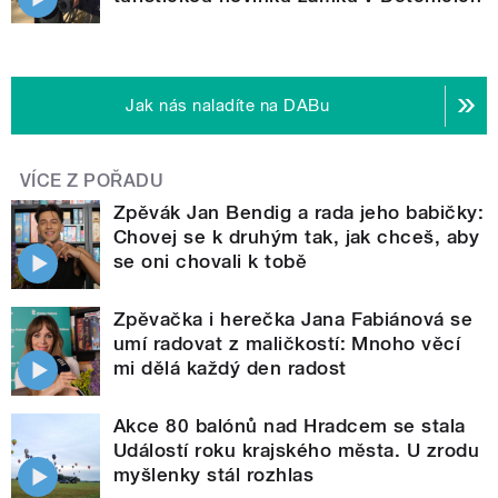
Jak nás naladíte na DABu
VÍCE Z POŘADU
Zpěvák Jan Bendig a rada jeho babičky:
Chovej se k druhým tak, jak chceš, aby
se oni chovali k tobě
Zpěvačka i herečka Jana Fabiánová se
umí radovat z maličkostí: Mnoho věcí
mi dělá každý den radost
Akce 80 balónů nad Hradcem se stala
Událostí roku krajského města. U zrodu
myšlenky stál rozhlas