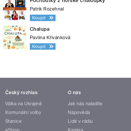
Pochoutky z horské chaloupky
Patrik Rozehnal
Koupit
Chalupa
Pavlína Křivánková
Koupit
Český rozhlas
O nás
Válka na Ukrajině
Jak nás naladíte
Komunální volby
Nápověda
Stanice
Lidé v rádiu
eShop
Kariéra