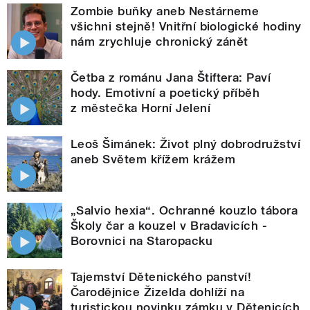
Zombie buňky aneb Nestárneme
všichni stejně! Vnitřní biologické hodiny
nám zrychluje chronický zánět
Četba z románu Jana Štiftera: Paví
hody. Emotivní a poetický příběh
z městečka Horní Jelení
Leoš Šimánek: Život plný dobrodružství
aneb Světem křížem krážem
„Salvio hexia“. Ochranné kouzlo tábora
Školy čar a kouzel v Bradavicích -
Borovnici na Staropacku
Tajemství Dětenického panství!
Čarodějnice Žizelda dohlíží na
turistickou novinku zámku v Dětenicích