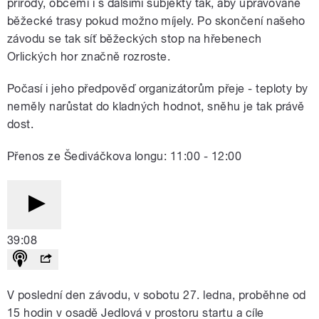
přírody, obcemi i s dalšími subjekty tak, aby upravované
běžecké trasy pokud možno míjely. Po skončení našeho
závodu se tak síť běžeckých stop na hřebenech
Orlických hor značně rozroste.
Počasí i jeho předpověď organizátorům přeje - teploty by
neměly narůstat do kladných hodnot, sněhu je tak právě
dost.
Přenos ze Šediváčkova longu: 11:00 - 12:00
39:08
V poslední den závodu, v sobotu 27. ledna, proběhne od
15 hodin v osadě Jedlová v prostoru startu a cíle