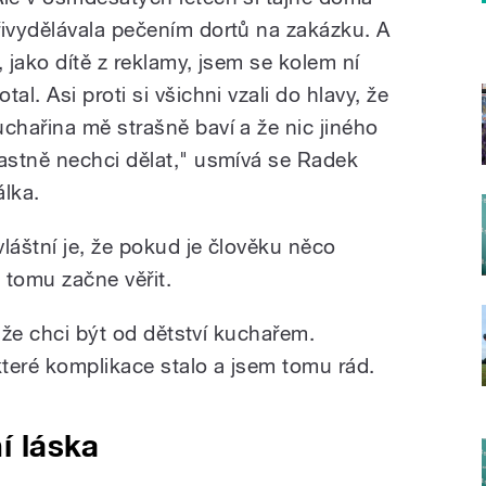
řivydělávala pečením dortů na zakázku. A
á, jako dítě z reklamy, jsem se kolem ní
tal. Asi proti si všichni vzali do hlavy, že
uchařina mě strašně baví a že nic jiného
lastně nechci dělat," usmívá se Radek
álka.
vláštní je, že pokud je člověku něco
tomu začne věřit.
, že chci být od dětství kuchařem.
teré komplikace stalo a jsem tomu rád.
ní láska