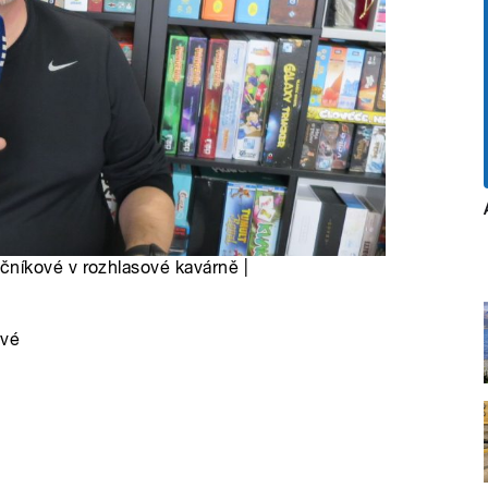
níkové v rozhlasové kavárně |
ové