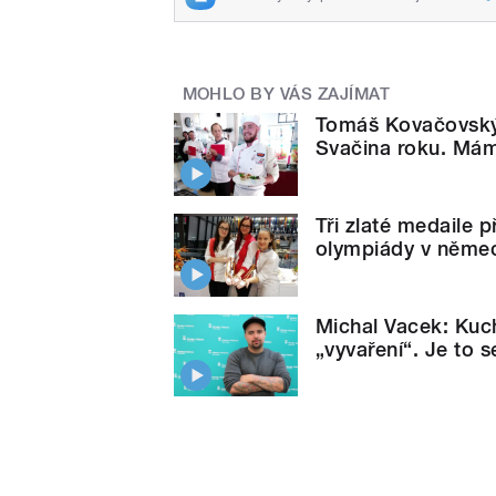
MOHLO BY VÁS ZAJÍMAT
Tomáš Kovačovský 
Svačina roku. Mám
Tři zlaté medaile 
olympiády v něme
Michal Vacek: Kuch
„vyvaření“. Je to 