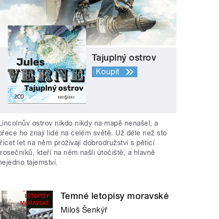
Tajuplný ostrov
Koupit
Lincolnův ostrov nikdo nikdy na mapě nenašel, a
přece ho znají lidé na celém světě. Už déle než sto
třicet let na něm prožívají dobrodružství s pěticí
trosečníků, kteří na něm našli útočiště, a hlavně
nejedno tajemství.
Temné letopisy moravské
Miloš Šenkýř