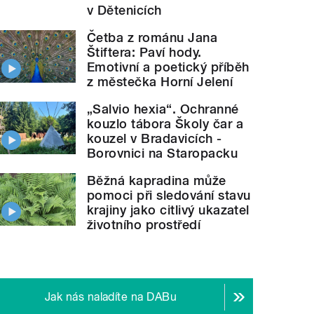
v Dětenicích
Četba z románu Jana
Štiftera: Paví hody.
Emotivní a poetický příběh
z městečka Horní Jelení
„Salvio hexia“. Ochranné
kouzlo tábora Školy čar a
kouzel v Bradavicích -
Borovnici na Staropacku
Běžná kapradina může
pomoci při sledování stavu
krajiny jako citlivý ukazatel
životního prostředí
Jak nás naladíte na DABu