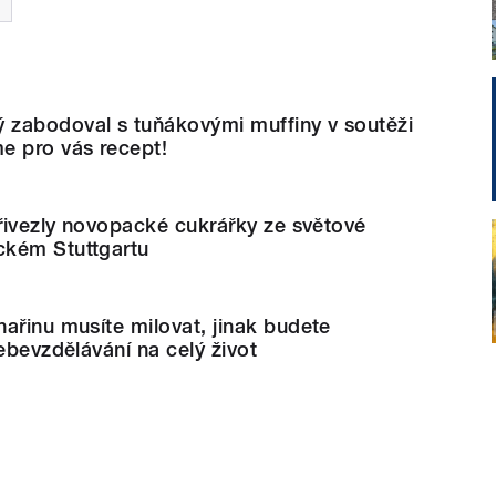
zabodoval s tuňákovými muffiny v soutěži
e pro vás recept!
přivezly novopacké cukrářky ze světové
ckém Stuttgartu
ařinu musíte milovat, jinak budete
sebevzdělávání na celý život