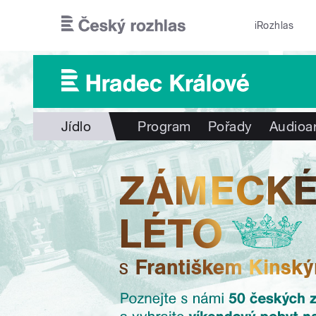
Přejít k hlavnímu obsahu
iRozhlas
Jídlo
Program
Pořady
Audioa