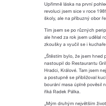
Upřímně láska na první pohle
revoluci jsem sice v roce 19
školy, ale na příbuzný obor ře
Tím jsem se po různých peripe
ale hned za rok jsem udělal r
zkoušky a vyučil se i kuchař
„Štěstím bylo, že jsem hned 
nastoupil do Restaurantu Gril
Hradci, Králové. Tam jsem nej
a postupně se přibližoval kuc
bourání masa úplně pověsil n
říká Radek Pálka.
„Mým druhým největším život