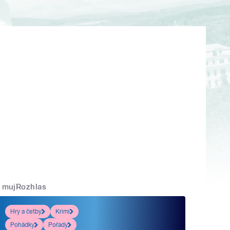
mujRozhlas
Hry a četby
Krimi
Pohádky
Pořady