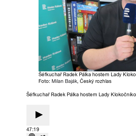
Šéfkuchař Radek Pálka hostem Lady Klokoč
Foto:
Milan Baják
, Český rozhlas
Šéfkuchař Radek Pálka hostem Lady Klokočník
47:19