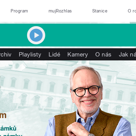
Program
mujRozhlas
Stanice
O r
rchiv
Playlisty
Lidé
Kamery
O nás
Jak ná