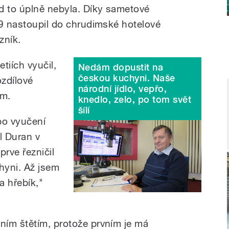
d to úplně nebyla. Díky sametové
89 nastoupil do chrudimské hotelové
zník.
tiích vyučil,
Nedám dopustit na
českou kuchyni. Naše
ozdílové
národní jídlo, vepřo,
em.
knedlo, zelo, po tom svět
šílí
po vyučení
l Duran v
prve řezničil
hyni. Až jsem
a hřebík,"
ním štětím, protože prvním je má