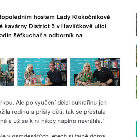
 dopoledním hostem Lady Klokočníkové
é kavárny District 5 v Havlíčkově ulici
odin šéfkuchař a odborník na
ou. Ale po vyučení dělal cukrařinu jen
ila rodinu a přišly děti, tak se přestala
ně a už se k ní nikdy naplno nevrátila."
Ale v osmdesátých letech si tajně doma