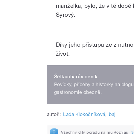
manželka, bylo, že v té době 
Syrový.
Šéfkuchař Radek Pálka ho
Díky jeho přístupu ze z nutn
život.
Šéfkuchařův deník
Povídky, příběhy a historky na blog
gastronomie obecně.
autoři:
Lada Klokočníková
,
baj
Všechny díly pořadu na mujRozhlas