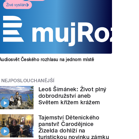
Živé vysílání
Audiosvět Českého rozhlasu na jednom místě
NEJPOSLOUCHANĚJŠÍ
Leoš Šimánek: Život plný
dobrodružství aneb
Světem křížem krážem
Tajemství Dětenického
panství! Čarodějnice
Žizelda dohlíží na
turistickou novinku zámku