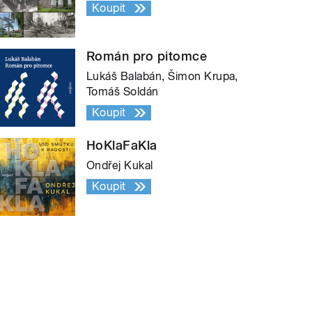
Koupit
Román pro pitomce
Lukáš Balabán, Šimon Krupa,
Tomáš Soldán
Koupit
HoKlaFaKla
Ondřej Kukal
Koupit