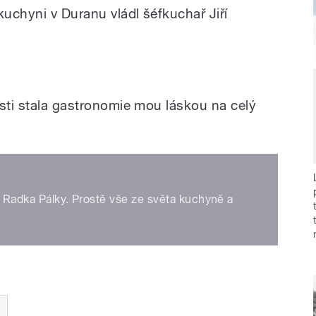
kuchyni v Duranu vládl šéfkuchař Jiří
stem Lady Klokočníkové
osti stala gastronomie mou láskou na celý
u Radka Pálky. Prostě vše ze světa kuchyně a