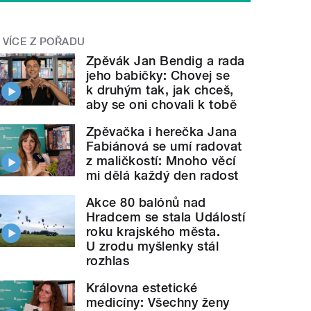
VÍCE Z POŘADU
Zpěvák Jan Bendig a rada
jeho babičky: Chovej se
k druhým tak, jak chceš,
aby se oni chovali k tobě
Zpěvačka i herečka Jana
Fabiánová se umí radovat
z maličkostí: Mnoho věcí
mi dělá každý den radost
Akce 80 balónů nad
Hradcem se stala Událostí
roku krajského města.
U zrodu myšlenky stál
rozhlas
Královna estetické
medicíny: Všechny ženy