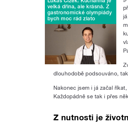
Lukáš Čížek: Kuchařina je
velká dřina, ale krásná. Z
p
gastronomické olympiády
j
bych moc rád zlato
mo
k
v
P
Z
dlouhodobě podsouváno, tak 
Nakonec jsem i já začal říkat
Každopádně se tak i přes něk
Z nutnosti je život