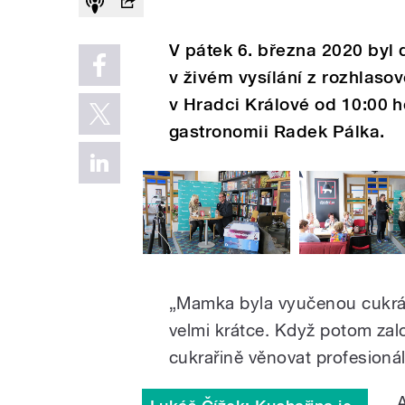
V pátek 6. března 2020 byl
v živém vysílání z rozhlasov
v Hradci Králové od 10:00 h
gastronomii Radek Pálka.
„Mamka byla vyučenou cukrářk
velmi krátce. Když potom založ
cukrařině věnovat profesionál
„