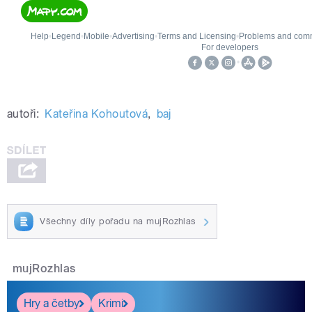
autoři:
Kateřina Kohoutová
,
baj
Všechny díly pořadu na mujRozhlas
mujRozhlas
Hry a četby
Krimi