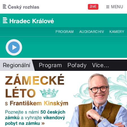
Přejít k hlavnímu obsahu
MENU
ŽIVĚ
PROGRAM
AUDIOARCHIV
KAMERY
Regionální
Program
Pořady
Více
…