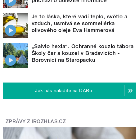
přichází o důležité informace
Je to láska, které vadí teplo, světlo a
vzduch, usmívá se sommeliérka
olivového oleje Eva Hammerová
„Salvio hexia“. Ochranné kouzlo tábora
Školy čar a kouzel v Bradavicích -
Borovnici na Staropacku
Jak nás naladíte na DABu
ZPRÁVY Z IROZHLAS.CZ