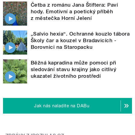
Četba z románu Jana Štiftera: Paví
hody. Emotivní a poetický příběh
z městečka Horní Jelení
„Salvio hexia“. Ochranné kouzlo tábora
Školy čar a kouzel v Bradavicích -
Borovnici na Staropacku
Běžná kapradina může pomoci při
sledování stavu krajiny jako citlivý
ukazatel životního prostředí
Jak nás naladíte na DABu