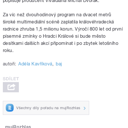
popisuje producent Vivaldiana Michal Dvořák.
Za víc než dvouhodinový program na dvacet metrů
široké multimediální scéně zaplatila královéhradecká
radnice zhruba 1,5 milionu korun. Výročí 800 let od první
písemné zmínky o Hradci Králové si bude město
desítkami dalších akcí připomínat i po zbytek letošního
roku.
autoři:
Adéla Kavříková
,
baj
Všechny díly pořadu na mujRozhlas
mujRozhlas