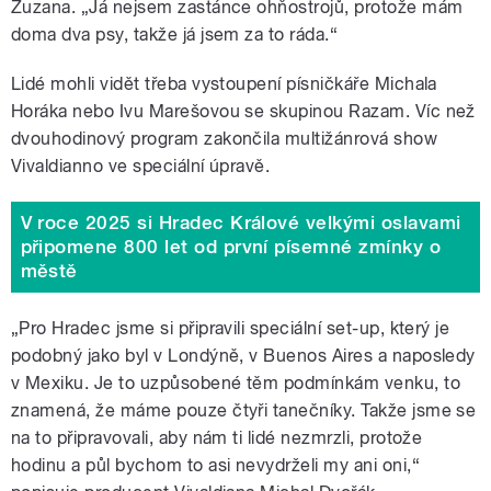
Zuzana. „Já nejsem zastánce ohňostrojů, protože mám
doma dva psy, takže já jsem za to ráda.
“
Lidé mohli vidět třeba vystoupení písničkáře Michala
Horáka nebo Ivu Marešovou se skupinou Razam. Víc než
dvouhodinový program zakončila multižánrová show
Vivaldianno ve speciální úpravě.
V roce 2025 si Hradec Králové velkými oslavami
připomene 800 let od první písemné zmínky o
městě
„Pro Hradec jsme si připravili speciální set-up, který je
podobný jako byl v Londýně, v Buenos Aires a naposledy
v Mexiku. Je to uzpůsobené těm podmínkám venku, to
znamená, že máme pouze čtyři tanečníky. Takže jsme se
na to připravovali, aby nám ti lidé nezmrzli, protože
hodinu a půl bychom to asi nevydrželi my ani oni,
“