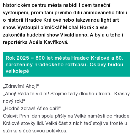
historickém centru města nabídl lidem taneční
vystoupení, promítání prvního dílu animovaného filmu
o historii Hradce Králové nebo takzvanou light art
show. Vystoupil písničkář Michal Horák a vše
zakončila hudební show Vivaldianno. A byla u toho i
reportérka Adéla Kavříková.
Rok 2025 = 800 let města Hradec Králové a 80.
narozeniny hradeckého rozhlasu. Oslavy budou
velkolepé
„Zdravím! Ahoj!“
„Ahoj! Ráda tě vidím! Stojíme tady dlouhou frontu. Krásný
nový rok!
“
„Hodně zdraví! Ať se daří!
“
Oslavit První den spolu přišly na Velké náměstí do Hradce
Králové stovky lidí. Velká část z nich teď stojí ve frontě u
stánku s čočkovou polévkou.