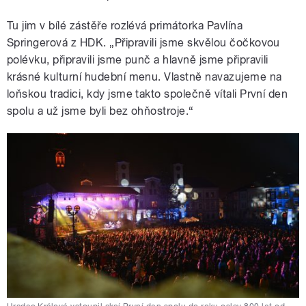
Tu jim v bílé zástěře rozlévá primátorka Pavlína
Springerová z HDK. „Připravili jsme skvělou čočkovou
polévku, připravili jsme punč a hlavně jsme připravili
krásné kulturní hudební menu. Vlastně navazujeme na
loňskou tradici, kdy jsme takto společně vítali První den
spolu a už jsme byli bez ohňostroje.
“