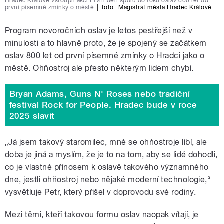
Hradec Králové vstoupil akcí První den spolu do roku oslav 800 let od
první písemné zmínky o městě
|
foto:
Magistrát města Hradec Králové
Program novoročních oslav je letos pestřejší než v
minulosti a to hlavně proto, že je spojený se začátkem
oslav 800 let od první písemné zmínky o Hradci jako o
městě. Ohňostroj ale přesto některým lidem chybí.
Bryan Adams, Guns N' Roses nebo tradiční
festival Rock for People. Hradec bude v roce
2025 slavit
„Já jsem takový staromilec, mně se ohňostroje líbí, ale
doba je jiná a myslím, že je to na tom, aby se lidé dohodli,
co je vlastně přínosem k oslavě takového významného
dne, jestli ohňostroj nebo nějaké moderní technologie,
“
vysvětluje Petr, který přišel v doprovodu své rodiny.
Mezi těmi, kteří takovou formu oslav naopak vítají, je