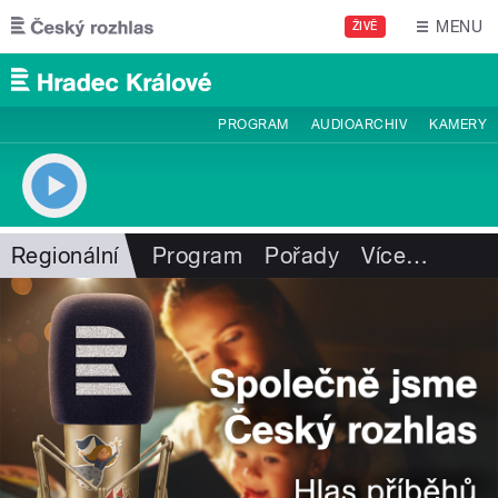
Přejít k hlavnímu obsahu
MENU
ŽIVĚ
PROGRAM
AUDIOARCHIV
KAMERY
Regionální
Program
Pořady
Více
…