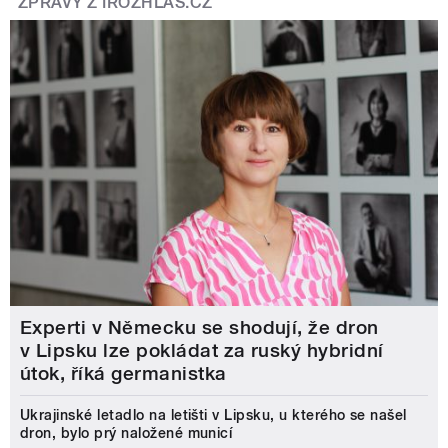
ZPRÁVY Z IROZHLAS.CZ
Experti v Německu se shodují, že dron
v Lipsku lze pokládat za ruský hybridní
útok, říká germanistka
Ukrajinské letadlo na letišti v Lipsku, u kterého se našel
dron, bylo prý naložené municí