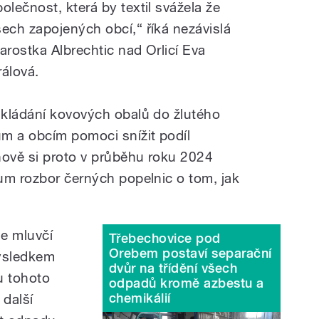
polečnost, která by textil svážela že
šech zapojených obcí,
“
říká nezávislá
tarostka Albrechtic nad Orlicí Eva
rálová.
dkládání kovových obalů do žlutého
m a obcím pomoci snížit podíl
ově si proto v průběhu roku 2024
um rozbor černých popelnic o tom, jak
e mluvčí
Třebechovice pod
Orebem postaví separační
ýsledkem
dvůr na třídění všech
u tohoto
odpadů kromě azbestu a
chemikálií
 další