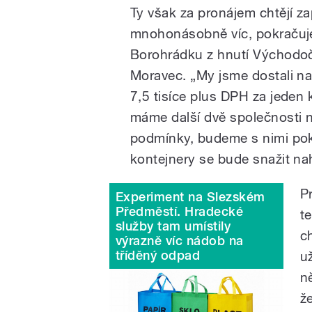
Ty však za pronájem chtějí zap
mnohonásobně víc, pokračuje
Borohrádku z hnutí Východoč
Moravec. „My jsme dostali na
7,5 tisíce plus DPH za jeden 
máme další dvě společnosti na
podmínky, budeme s nimi pokr
kontejnery se bude snažit nah
P
Experiment na Slezském
Předměstí. Hradecké
t
služby tam umístily
ch
výrazně víc nádob na
tříděný odpad
u
n
ž