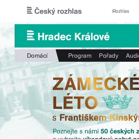
Přejít k hlavnímu obsahu
iRozhlas
Domácí
Program
Pořady
Audi