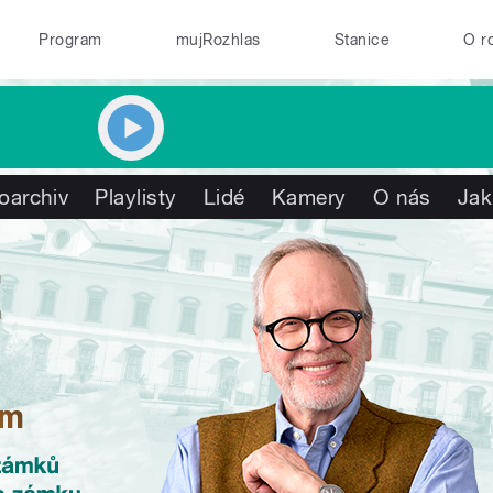
Program
mujRozhlas
Stanice
O r
oarchiv
Playlisty
Lidé
Kamery
O nás
Jak