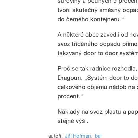
suroviny a pouhých 9 proce
tvořil skutečný směsný odpad,
do černého kontejneru.
“
A některé obce zavedli od no
svoz tříděného odpadu přím
takzvaný door to door systém
Proč se tak radnice rozhodla, 
Dragoun. „Systém door to doo
celkového objemu nádob na pl
procent.
“
Náklady na svoz plastu a papí
stejné výši.
autoři:
Jiří Hofman
,
baj