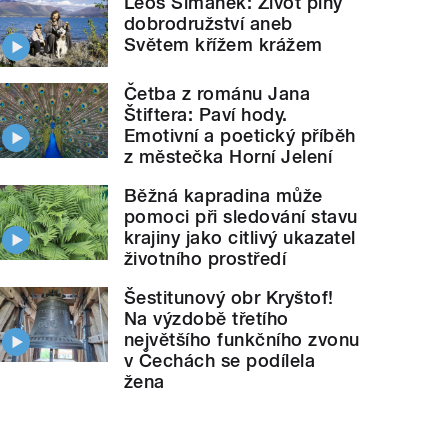
Leoš Šimánek: Život plný
dobrodružství aneb
Světem křížem krážem
Četba z románu Jana
Štiftera: Paví hody.
Emotivní a poetický příběh
z městečka Horní Jelení
Běžná kapradina může
pomoci při sledování stavu
krajiny jako citlivý ukazatel
životního prostředí
Šestitunový obr Kryštof!
Na výzdobě třetího
největšího funkčního zvonu
v Čechách se podílela
žena