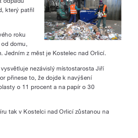
nt odpadu
 který patřil
vého roku
o od domu,
. Jedním z měst je Kostelec nad Orlicí.
vysvětluje nezávislý místostarosta Jiří
r přinese to, že dojde k navýšení
asty o 11 procent a na papír o 30
ru tak v Kostelci nad Orlicí zůstanou na