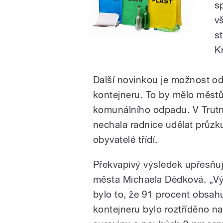
s
v
s
K
Další novinkou je možnost o
kontejneru. To by mělo městů
komunálního odpadu. V Trutn
nechala radnice udělat průzk
obyvatelé třídí.
Překvapivý výsledek upřesňuj
města Michaela Dědková. „V
bylo to, že 91 procent obsah
kontejneru bylo roztříděno na