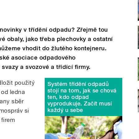
 novinky v třídění odpadu? Zřejmě tou
vé obaly, jako třeba plechovky a ostatní
ůžeme vhodit do žlutého kontejneru.
eské asociace odpadového
svazy a svozové a třídící firmy.
ložit použitý
Systém třídění odpadů
stojí na tom, jak se chová
í od ledna
ten, kdo odpad
čany sběr
vyprodukuje. Začít musí
každý u sebe
amospráv si
 firem
.