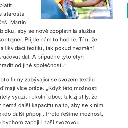
latit
 starosta
eši Martin
bídku, aby se nově zpoplatnila služba
kontejner. Přijde nám to hodně. Tím, že
 likvidaci textilu, tak pokud nezmění
ačovat dál. A případně tyto čtyři
radit od jiné společnosti.“
roto firmy zabývající se svozem textilu
eď mají více práce. „Když této možnosti
těly využít i okolní obce, tak zjistily, že
ž nemá další kapacitu na to, aby se k nim
ěkdo další připojil. Proto řešíme možnost,
e bychom zapojili naši svozovou