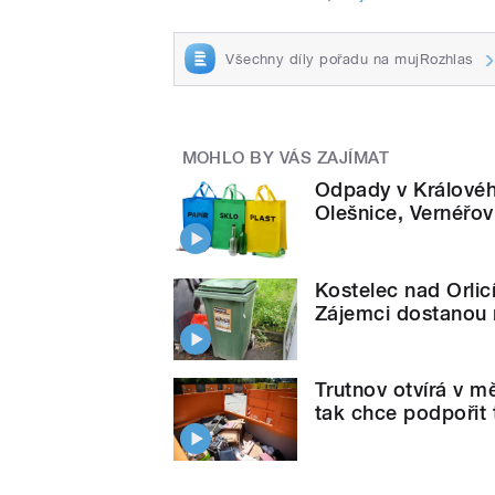
Všechny díly pořadu na mujRozhlas
MOHLO BY VÁS ZAJÍMAT
Odpady v Královéhr
Olešnice, Vernéřov
Kostelec nad Orlic
Zájemci dostanou
Trutnov otvírá v m
tak chce podpořit 