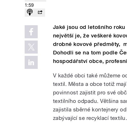
1:59
Jaké jsou od letošního roku
největší je, že veškeré kovo
drobné kovové předměty, m
Dohodli se na tom podle Č
hospodářství obce, profesní 
V každé obci také můžeme od
textil. Města a obce totiž maj
povinnost zajistit pro své ob
textilního odpadu. Většina s
zajistila sběrné kontejnery od
zabývající se recyklací textilu