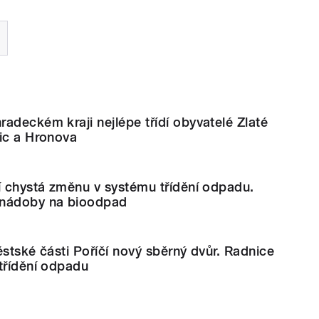
adeckém kraji nejlépe třídí obyvatelé Zlaté
ic a Hronova
í chystá změnu v systému třídění odpadu.
 nádoby na bioodpad
ěstské části Poříčí nový sběrný dvůr. Radnice
třídění odpadu