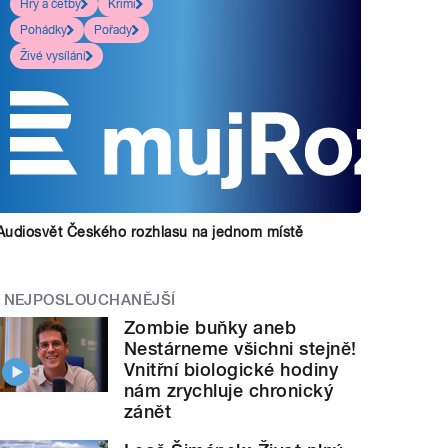
Hry a četby
Krimi
Pohádky
Pořady
Živé vysílání
Audiosvět Českého rozhlasu na jednom místě
NEJPOSLOUCHANĚJŠÍ
Zombie buňky aneb
Nestárneme všichni stejně!
Vnitřní biologické hodiny
nám zrychluje chronický
zánět