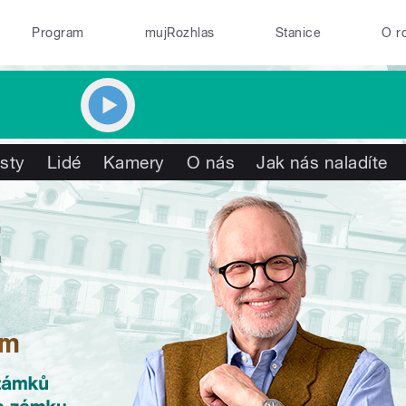
Program
mujRozhlas
Stanice
O r
isty
Lidé
Kamery
O nás
Jak nás naladíte