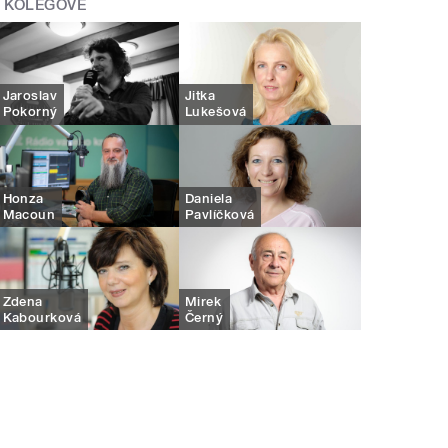
KOLEGOVÉ
Jaroslav
Jitka
Pokorný
Lukešová
Honza
Daniela
Macoun
Pavlíčková
Zdena
Mirek
Kabourková
Černý