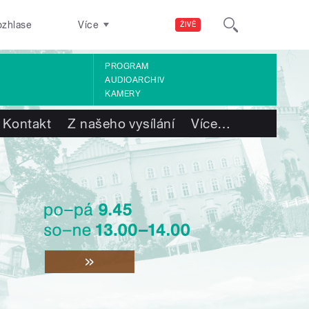
ozhlase
Více
ŽIVĚ
PROGRAM
AUDIOARCHIV
KAMERY
Kontakt
Z našeho vysílání
Více
…