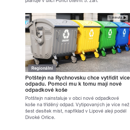
plánuje v ulici Poříčí otevřít 5. září.
1 minuta
Regionální
Potštejn na Rychnovsku chce vytřídit více
odpadu. Pomoci mu k tomu mají nové
odpadkové koše
Potštejn nainstaluje v obci nové odpadkové
koše na tříděný odpad. Vytipovaných je více než
šest desítek míst, například v Lipové aleji podél
Divoké Orlice.
STRÁNKY