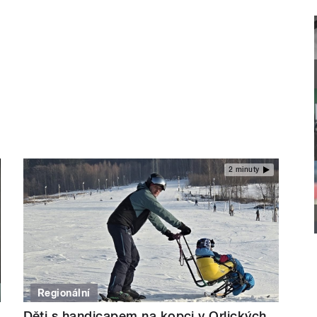
2 minuty
Regionální
Děti s handicapem na kopci v Orlických