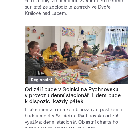
se rozhodly, že pomohou zvířatům. Konkrétně
surikatě ze zoologické zahrady ve Dvoře
Králové nad Labem.
1 minuta
Regionální
Od září bude v Solnici na Rychnovsku
v provozu denní stacionář. Lidem bude
k dispozici každý pátek
Lidé s mentálním a kombinovaným postižením
budou moct v Solnici na Rychnovsku od září
využívat denní stacionář. Oblastní charita ho