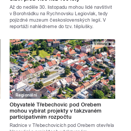
Až do neděle 30. listopadu mohou lidé navštívit
v Borohrádku na Rychnovsku Legiovlak, tedy
pojízdné muzeum československých legií. V
reportáži nahlédneme do tzv. těplušky.
1 minuta
Regionální
Obyvatelé Třebechovic pod Orebem
mohou vybírat projekty v takzvaném
participativním rozpočtu
Radnice v Třebechovicích pod Orebem otevřela