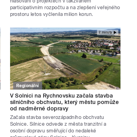
hlasování o projektech v takzvaném
participativním rozpočtu a na zlepšení veřejného
prostoru letos vyčlenila milion korun.
2 minuty
Regionální
V Solnici na Rychnovsku začala stavba
silničního obchvatu, který městu pomůže
od nadměrné dopravy
Začala stavba severozápadního obchvatu
Solnice. Silnice odvede z města tranzitní a
osobní dopravu směřující do nedaleké