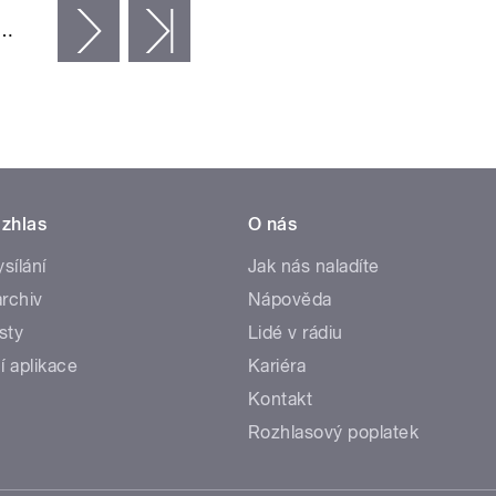
…
následující ›
poslední »
zhlas
O nás
ysílání
Jak nás naladíte
rchiv
Nápověda
sty
Lidé v rádiu
í aplikace
Kariéra
Kontakt
Rozhlasový poplatek