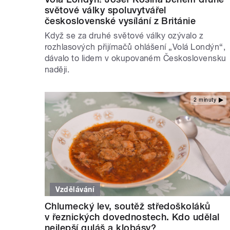
světové války spoluvytvářel
československé vysílání z Británie
Když se za druhé světové války ozývalo z
rozhlasových přijímačů ohlášení „Volá Londýn“,
dávalo to lidem v okupovaném Československu
naději.
2 minuty
Vzdělávání
Chlumecký lev, soutěž středoškoláků
v řeznických dovednostech. Kdo udělal
nejlepší guláš a klobásy?