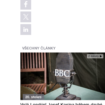
VŠECHNY ČLÁNKY
2 minuty
20. století
Volá Londýn! Josef Kosina během druhé