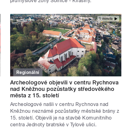
průmyslové zóny Solnice - Kvasiny.
1 minuta
Regionální
Archeologové objevili v centru Rychnova
nad Kněžnou pozůstatky středověkého
města z 15. století
Archeologové našli v centru Rychnova nad
Kněžnou neznámé pozůstatky městské brány z
15. století. Objevili je na stavbě Komunitního
centra Jednoty bratrské v Tylově ulici.