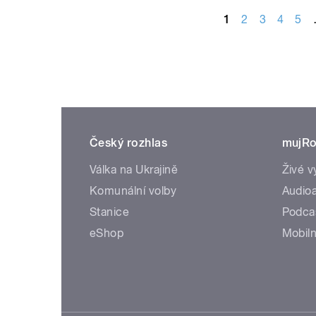
1
2
3
4
5
Český rozhlas
mujRo
Válka na Ukrajině
Živé v
Komunální volby
Audioa
Stanice
Podca
eShop
Mobiln