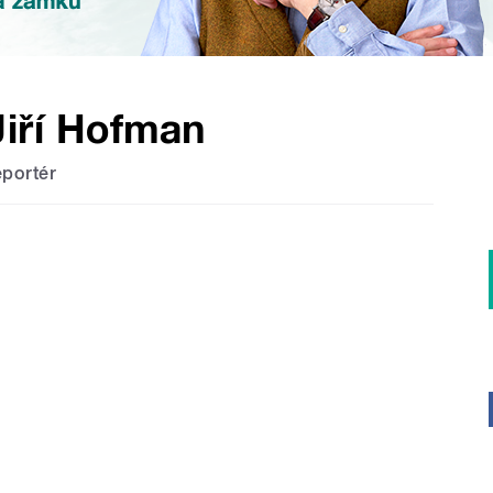
Jiří Hofman
eportér