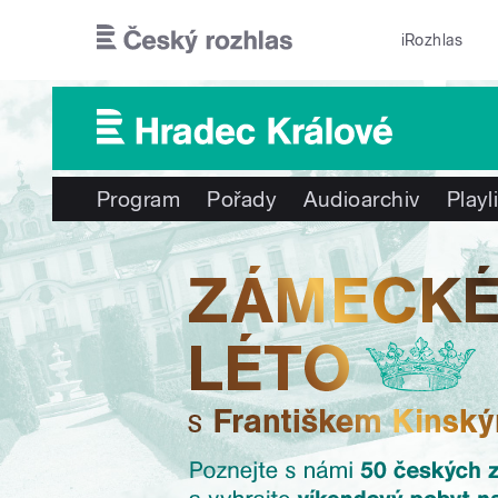
Přejít k hlavnímu obsahu
iRozhlas
Program
Pořady
Audioarchiv
Playl