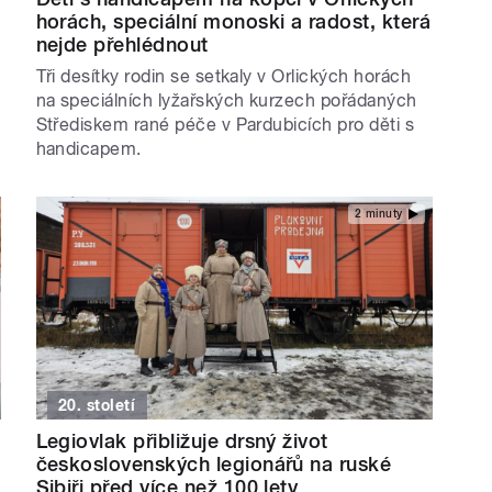
horách, speciální monoski a radost, která
nejde přehlédnout
Tři desítky rodin se setkaly v Orlických horách
na speciálních lyžařských kurzech pořádaných
Střediskem rané péče v Pardubicích pro děti s
handicapem.
2 minuty
20. století
Legiovlak přibližuje drsný život
československých legionářů na ruské
Sibiři před více než 100 lety