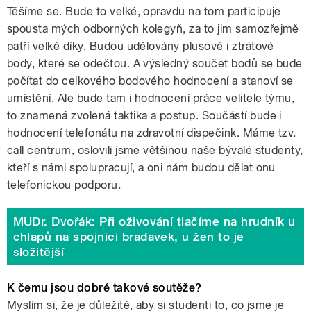
Těšíme se. Bude to velké, opravdu na tom participuje
spousta mých odborných kolegyň, za to jim samozřejmě
patří velké díky. Budou udělovány plusové i ztrátové
body, které se odečtou. A výsledný součet bodů se bude
počítat do celkového bodového hodnocení a stanoví se
umístění. Ale bude tam i hodnocení práce velitele týmu,
to znamená zvolená taktika a postup. Součástí bude i
hodnocení telefonátu na zdravotní dispečink. Máme tzv.
call centrum, oslovili jsme většinou naše bývalé studenty,
kteří s námi spolupracují, a oni nám budou dělat onu
telefonickou podporu.
MUDr. Dvořák: Při oživování tlačíme na hrudník u
chlapů na spojnici bradavek, u žen to je
složitější
K čemu jsou dobré takové soutěže?
Myslím si, že je důležité, aby si studenti to, co jsme je