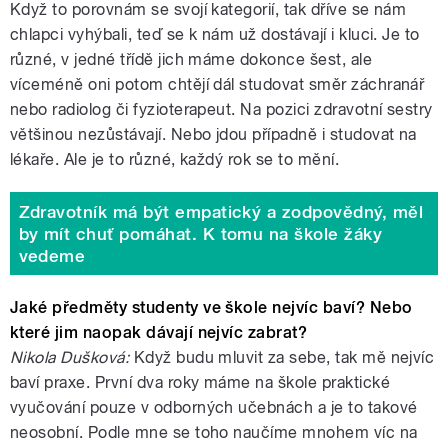
Když to porovnám se svojí kategorií, tak dříve se nám
chlapci vyhýbali, teď se k nám už dostávají i kluci. Je to
různé, v jedné třídě jich máme dokonce šest, ale
víceméně oni potom chtějí dál studovat směr záchranář
nebo radiolog či fyzioterapeut. Na pozici zdravotní sestry
většinou nezůstávají. Nebo jdou případně i studovat na
lékaře. Ale je to různé, každý rok se to mění.
Zdravotník má být empatický a zodpovědný, měl
by mít chuť pomáhat. K tomu na škole žáky
vedeme
Jaké předměty studenty ve škole nejvíc baví? Nebo
které jim naopak dávají nejvíc zabrat?
Nikola Dušková:
Když budu mluvit za sebe, tak mě nejvíc
baví praxe. První dva roky máme na škole praktické
vyučování pouze v odborných učebnách a je to takové
neosobní. Podle mne se toho naučíme mnohem víc na