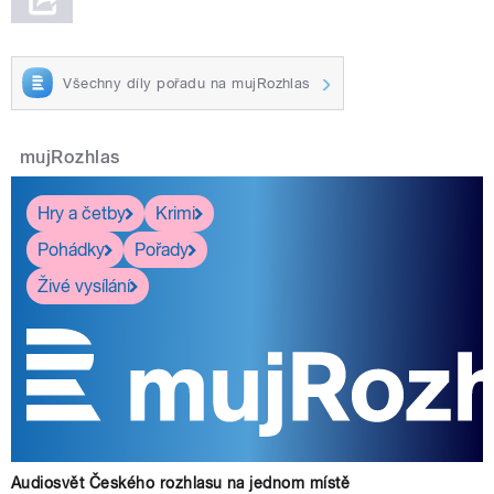
Všechny díly pořadu na mujRozhlas
mujRozhlas
Hry a četby
Krimi
Pohádky
Pořady
Živé vysílání
Audiosvět Českého rozhlasu na jednom místě