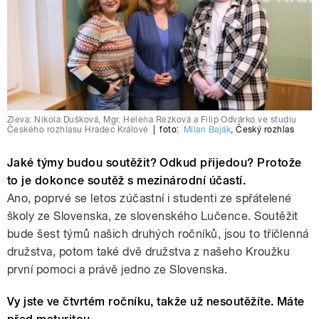
Zleva: Nikola Dušková, Mgr. Helena Rezková a Filip Odvárko ve studiu
Českého rozhlasu Hradec Králové
|
foto:
Milan Baják
,
Český rozhlas
Jaké týmy budou soutěžit? Odkud přijedou? Protože
to je dokonce soutěž s mezinárodní účastí.
Ano, poprvé se letos zúčastní i studenti ze spřátelené
školy ze Slovenska, ze slovenského Lučence. Soutěžit
bude šest týmů našich druhých ročníků, jsou to tříčlenná
družstva, potom také dvě družstva z našeho Kroužku
první pomoci a právě jedno ze Slovenska.
Vy jste ve čtvrtém ročníku, takže už nesoutěžíte. Máte