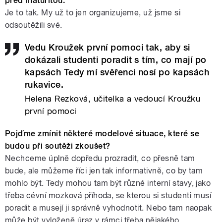
před maturitou.
Je to tak. My už to jen organizujeme, už jsme si
odsoutěžili své.
Vedu Kroužek první pomoci tak, aby si
dokázali studenti poradit s tím, co mají po
kapsách Tedy mí svěřenci nosí po kapsách
rukavice.
Helena Rezková, učitelka a vedoucí Kroužku
první pomoci
Pojďme zmínit některé modelové situace, které se
budou při soutěži zkoušet?
Nechceme úplně dopředu prozradit, co přesně tam
bude, ale můžeme říci jen tak informativně, co by tam
mohlo být. Tedy mohou tam být různé interní stavy, jako
třeba cévní mozková příhoda, se kterou si studenti musí
poradit a musejí ji správně vyhodnotit. Nebo tam naopak
může být vyloženě úraz v rámci třeba nějakého