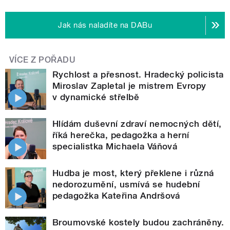
Jak nás naladíte na DABu
VÍCE Z POŘADU
Rychlost a přesnost. Hradecký policista
Miroslav Zapletal je mistrem Evropy
v dynamické střelbě
Hlídám duševní zdraví nemocných dětí,
říká herečka, pedagožka a herní
specialistka Michaela Váňová
Hudba je most, který překlene i různá
nedorozumění, usmívá se hudební
pedagožka Kateřina Andršová
Broumovské kostely budou zachráněny.