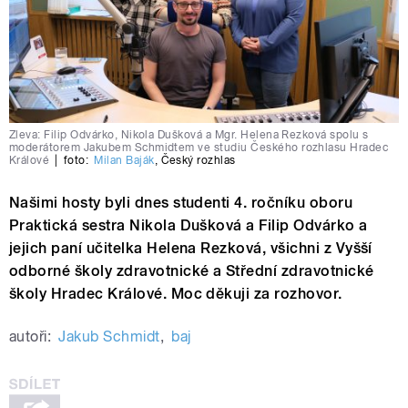
Zleva: Filip Odvárko, Nikola Dušková a Mgr. Helena Rezková spolu s
moderátorem Jakubem Schmidtem ve studiu Českého rozhlasu Hradec
Králové
|
foto:
Milan Baják
,
Český rozhlas
Našimi hosty byli dnes studenti 4. ročníku oboru
Praktická sestra Nikola Dušková a Filip Odvárko a
jejich paní učitelka Helena Rezková, všichni z Vyšší
odborné školy zdravotnické a Střední zdravotnické
školy Hradec Králové. Moc děkuji za rozhovor.
autoři:
Jakub Schmidt
,
baj