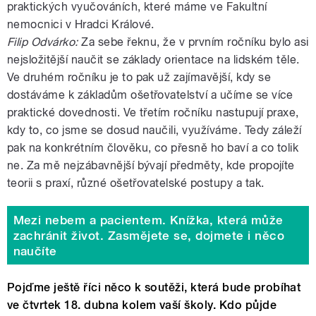
praktických vyučováních, které máme ve Fakultní
nemocnici v Hradci Králové.
Filip Odvárko:
Za sebe řeknu, že v prvním ročníku bylo asi
nejsložitější naučit se základy orientace na lidském těle.
Ve druhém ročníku je to pak už zajímavější, kdy se
dostáváme k základům ošetřovatelství a učíme se více
praktické dovednosti. Ve třetím ročníku nastupují praxe,
kdy to, co jsme se dosud naučili, využíváme. Tedy záleží
pak na konkrétním člověku, co přesně ho baví a co tolik
ne. Za mě nejzábavnější bývají předměty, kde propojíte
teorii s praxí, různé ošetřovatelské postupy a tak.
Mezi nebem a pacientem. Knížka, která může
zachránit život. Zasmějete se, dojmete i něco
naučíte
Pojďme ještě říci něco k soutěži, která bude probíhat
ve čtvrtek 18. dubna kolem vaší školy. Kdo půjde