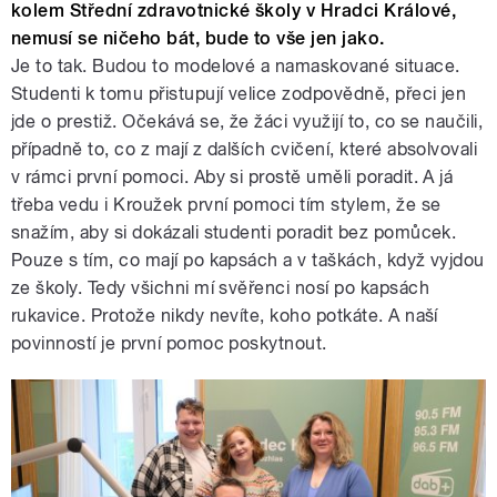
kolem Střední zdravotnické školy v Hradci Králové,
nemusí se ničeho bát, bude to vše jen jako.
Je to tak. Budou to modelové a namaskované situace.
Studenti k tomu přistupují velice zodpovědně, přeci jen
jde o prestiž. Očekává se, že žáci využijí to, co se naučili,
případně to, co z mají z dalších cvičení, které absolvovali
v rámci první pomoci. Aby si prostě uměli poradit. A já
třeba vedu i Kroužek první pomoci tím stylem, že se
snažím, aby si dokázali studenti poradit bez pomůcek.
Pouze s tím, co mají po kapsách a v taškách, když vyjdou
ze školy. Tedy všichni mí svěřenci nosí po kapsách
rukavice. Protože nikdy nevíte, koho potkáte. A naší
povinností je první pomoc poskytnout.