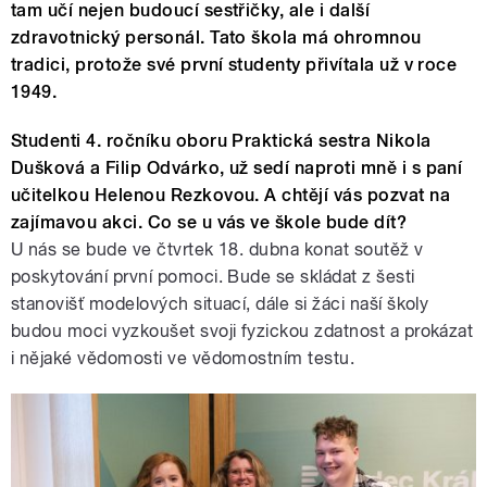
tam učí nejen budoucí sestřičky, ale i další
zdravotnický personál. Tato škola má ohromnou
tradici, protože své první studenty přivítala už v roce
1949.
Studenti 4. ročníku oboru Praktická sestra Nikola
Dušková a Filip Odvárko, už sedí naproti mně i s paní
učitelkou Helenou Rezkovou. A chtějí vás pozvat na
zajímavou akci. Co se u vás ve škole bude dít?
U nás se bude ve čtvrtek 18. dubna konat soutěž v
poskytování první pomoci. Bude se skládat z šesti
stanovišť modelových situací, dále si žáci naší školy
budou moci vyzkoušet svoji fyzickou zdatnost a prokázat
i nějaké vědomosti ve vědomostním testu.