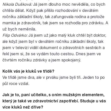
Nikola Dušková:
Já jsem dlouho moc nevěděla, co bych
chtěla dělat. Když pak přišlo rozhodování v devátém
ročníku základní školy, tak zafungovala rodina a protože
mamka je zdravotník, tak jsem se rozhodla pro zdrávku. A
už bych neměnila.
Filip Odvárko:
Já jsem už jako malý kluk chtěl být doktor,
ale když jsem byl v devátém ročníku základní školy, tak
jsem v televizi viděl dokument o zdravotních sestrách a
řekl jsem si, že se vydám touto cestou. Dnes jsem ve
čtvrtém ročníku zdrávky a jsem spokojený.
Kolik vás je kluků ve třídě?
Ve třídě jsme dva, ale v prváku jsme byli tři. Jeden to po
půl roce vzdal.
Jak je to, paní učitelko, s oním mužským elementem,
který je také ve zdravotnictví zapotřebí. Studuje u vás
více kluků než dříve?