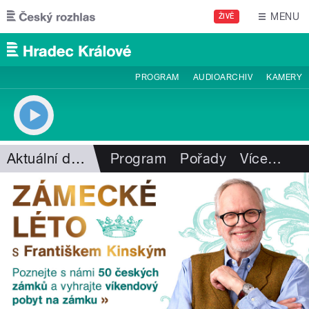
Přejít k hlavnímu obsahu
MENU
ŽIVĚ
PROGRAM
AUDIOARCHIV
KAMERY
Aktuální dění
Program
Pořady
Více
…