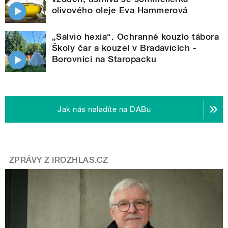
olivového oleje Eva Hammerová
„Salvio hexia“. Ochranné kouzlo tábora
Školy čar a kouzel v Bradavicích -
Borovnici na Staropacku
Jak nás naladíte na DABu
ZPRÁVY Z IROZHLAS.CZ