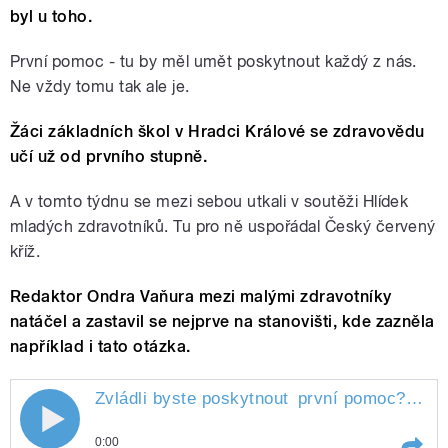
byl u toho.
První pomoc - tu by měl umět poskytnout každý z nás.
Ne vždy tomu tak ale je.
Žáci základních škol v Hradci Králové se zdravovědu
učí už od prvního stupně.
A v tomto týdnu se mezi sebou utkali v soutěži Hlídek
mladých zdravotníků. Tu pro ně uspořádal Český červený
kříž.
Redaktor Ondra Vaňura mezi malými zdravotníky
natáčel a zastavil se nejprve na stanovišti, kde zazněla
například i tato otázka.
Zvládli byste poskytnout
první pomoc?
" sty
Zvládli byste poskytnout první pomoc?
0:00