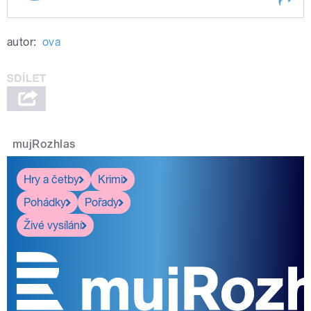
Play /
první pomoc?
Zvládli byste poskytnout
autor:
ova
mujRozhlas
pause
Hry a četby
Krimi
Pohádky
Pořady
Živé vysílání