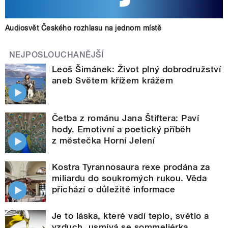
Audiosvět Českého rozhlasu na jednom místě
NEJPOSLOUCHANĚJŠÍ
Leoš Šimánek: Život plný dobrodružství
aneb Světem křížem krážem
Četba z románu Jana Štiftera: Paví
hody. Emotivní a poetický příběh
z městečka Horní Jelení
Kostra Tyrannosaura rexe prodána za
miliardu do soukromých rukou. Věda
přichází o důležité informace
Je to láska, které vadí teplo, světlo a
vzduch, usmívá se sommeliérka