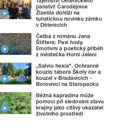
Tajemství Dětenického
panství! Čarodějnice
Žizelda dohlíží na
turistickou novinku zámku
v Dětenicích
Četba z románu Jana
Štiftera: Paví hody.
Emotivní a poetický příběh
z městečka Horní Jelení
„Salvio hexia“. Ochranné
kouzlo tábora Školy čar a
kouzel v Bradavicích -
Borovnici na Staropacku
Běžná kapradina může
pomoci při sledování stavu
krajiny jako citlivý ukazatel
životního prostředí