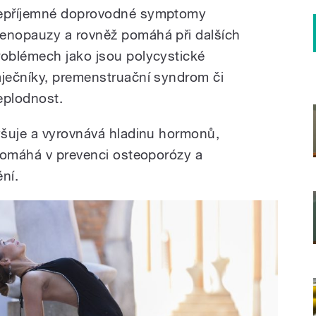
epříjemné doprovodné symptomy
enopauzy a rovněž pomáhá při dalších
roblémech jako jsou polycystické
aječníky, premenstruační syndrom či
eplodnost.
yšuje a vyrovnává hladinu hormonů,
pomáhá v prevenci osteoporózy a
ní.