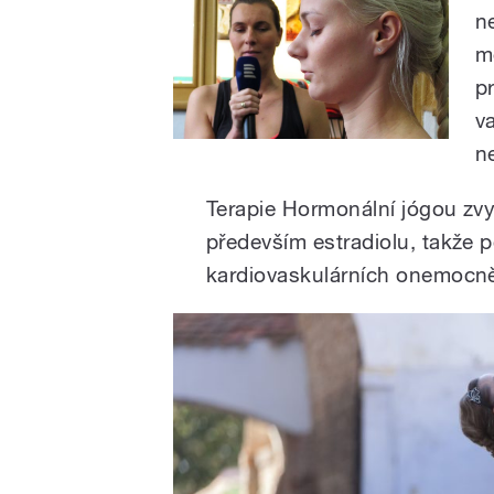
n
m
p
v
n
Terapie Hormonální jógou zv
především estradiolu, takže 
kardiovaskulárních onemocně