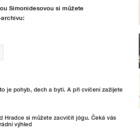
kou Simonidesovou si můžete
archivu:
o je pohyb, dech a bytí. A při cvičení zažijete
d Hradce si můžete zacvičit jógu. Čeká vás
arádní výhled