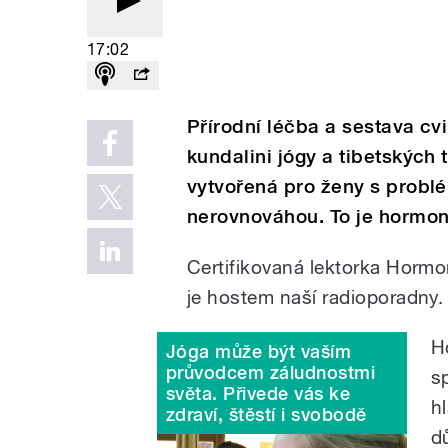
17:02
Přírodní léčba a sestava cvi
kundalini jógy a tibetských 
vytvořená pro ženy s prob
nerovnováhou. To je hormoná
Certifikovaná lektorka Hormo
je hostem naší radioporadny.
H
Jóga může být vaším
průvodcem záludnostmi
s
světa. Přivede vás ke
h
zdraví, štěstí i svobodě
d