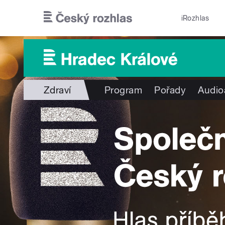
Přejít k hlavnímu obsahu
iRozhlas
Zdraví
Program
Pořady
Audio