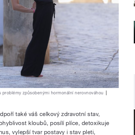
 s problémy způsobenými hormonální nerovnováhou
|
poří také váš celkový zdravotní stav,
hyblivost kloubů, posílí plíce, detoxikuje
s, vylepší tvar postavy i stav pleti,