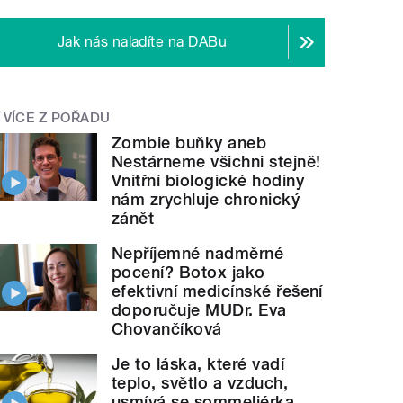
Jak nás naladíte na DABu
VÍCE Z POŘADU
Zombie buňky aneb
Nestárneme všichni stejně!
Vnitřní biologické hodiny
nám zrychluje chronický
zánět
Nepříjemné nadměrné
pocení? Botox jako
efektivní medicínské řešení
doporučuje MUDr. Eva
Chovančíková
Je to láska, které vadí
teplo, světlo a vzduch,
usmívá se sommeliérka