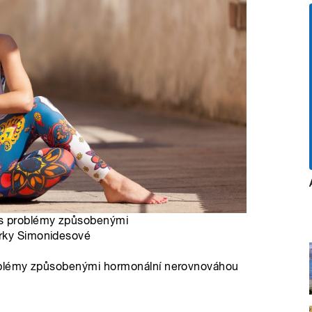
 s problémy způsobenými
árky Simonidesové
oblémy způsobenými hormonální nerovnováhou