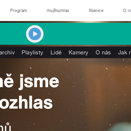
Program
mujRozhlas
Stanice
O r
archiv
Playlisty
Lidé
Kamery
O nás
Jak 