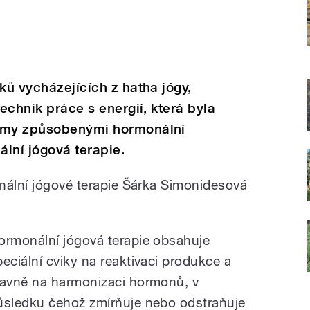
ků vycházejících z hatha jógy,
technik práce s energií, která byla
lémy způsobenými hormonální
lní jógová terapie.
nální jógové terapie Šárka Simonidesová
ormonální jógová terapie obsahuje
peciální cviky na reaktivaci produkce a
lavně na harmonizaci hormonů, v
ůsledku čehož zmírňuje nebo odstraňuje