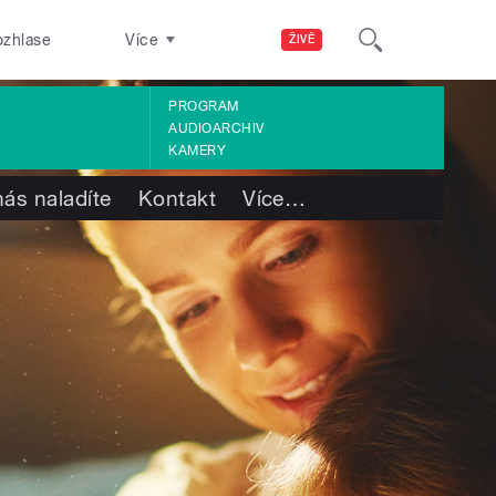
ozhlase
Více
ŽIVĚ
PROGRAM
AUDIOARCHIV
KAMERY
nás naladíte
Kontakt
Více
…