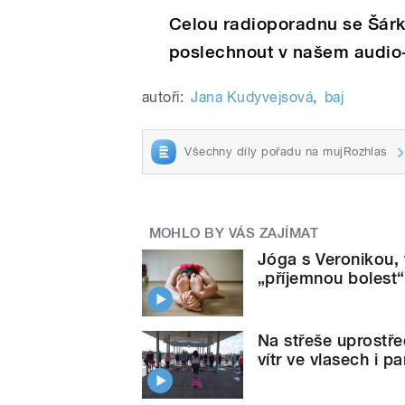
Celou radioporadnu se Šár
poslechnout v našem audio-
autoři:
Jana Kudyvejsová
,
baj
Všechny díly pořadu na mujRozhlas
MOHLO BY VÁS ZAJÍMAT
Jóga s Veronikou, t
„příjemnou bolest“
Na střeše uprostře
vítr ve vlasech i p