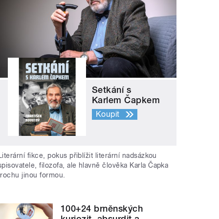
Setkání s
Karlem Čapkem
Koupit
Literární fikce, pokus přiblížit literární nadsázkou
spisovatele, filozofa, ale hlavně člověka Karla Čapka
trochu jinou formou.
100+24 brněnských
kuriozit, absurdit a