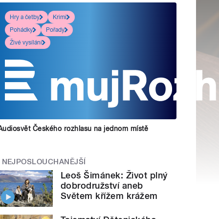
Hry a četby
Krimi
Pohádky
Pořady
Živé vysílání
Audiosvět Českého rozhlasu na jednom místě
NEJPOSLOUCHANĚJŠÍ
Leoš Šimánek: Život plný
dobrodružství aneb
Světem křížem krážem