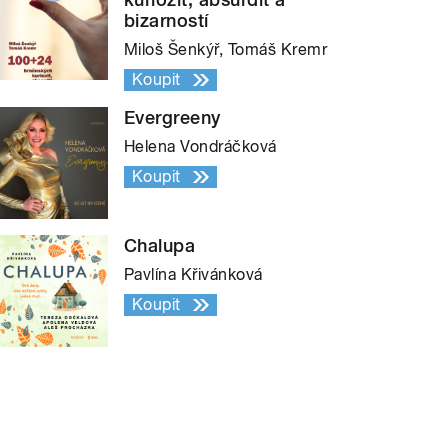
bizarností
Miloš Šenkýř, Tomáš Kremr
Koupit
Evergreeny
Helena Vondráčková
Koupit
Chalupa
Pavlína Křivánková
Koupit