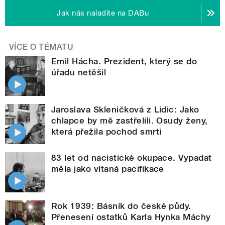
Jak nás naladíte na DABu
VÍCE O TÉMATU
Emil Hácha. Prezident, který se do
úřadu netěšil
Jaroslava Skleničková z Lidic: Jako
chlapce by mě zastřelili. Osudy ženy,
která přežila pochod smrti
83 let od nacistické okupace. Vypadat
měla jako vítaná pacifikace
Rok 1939: Básník do české půdy.
Přenesení ostatků Karla Hynka Máchy