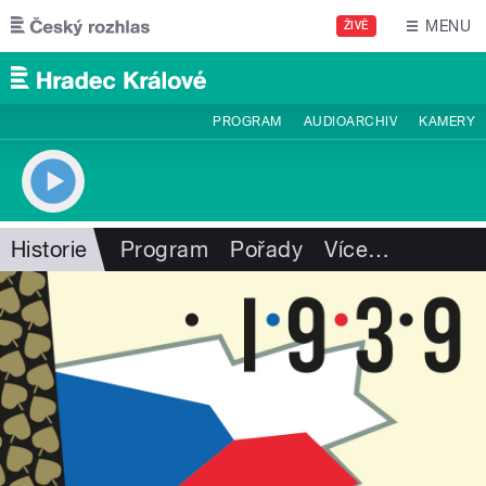
Přejít k hlavnímu obsahu
MENU
ŽIVĚ
PROGRAM
AUDIOARCHIV
KAMERY
Historie
Program
Pořady
Více
…