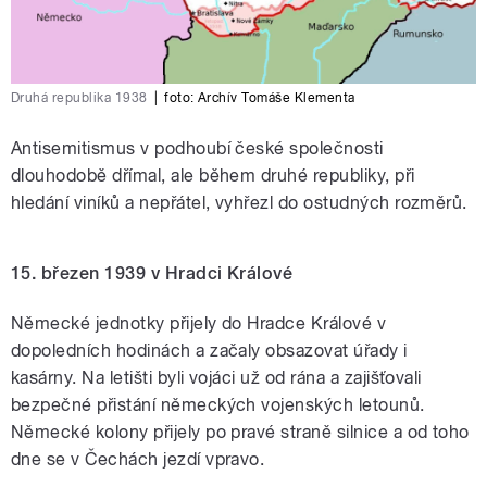
Druhá republika 1938
|
foto:
Archív Tomáše Klementa
Antisemitismus v podhoubí české společnosti
dlouhodobě dřímal, ale během druhé republiky, při
hledání viníků a nepřátel, vyhřezl do ostudných rozměrů.
15. březen 1939 v Hradci Králové
Německé jednotky přijely do Hradce Králové v
dopoledních hodinách a začaly obsazovat úřady i
kasárny. Na letišti byli vojáci už od rána a zajišťovali
bezpečné přistání německých vojenských letounů.
Německé kolony přijely po pravé straně silnice a od toho
dne se v Čechách jezdí vpravo.