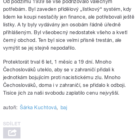
Od podzimu 1939 se vše podřizovalo válečným
potřebám. Byl zaveden přídělový „lístkový“ systém, kdy
lidem ke koupi nestačily jen finance, ale potřebovali ještě
lístky. A ty byly vydávány jen osobám řádně úředně
přihlášeným. Byl všeobecný nedostatek všeho a kvetl
černý obchod. Ten byl sice velmi přísně trestán, ale
vymýtit se jej stejně nepodařilo.
Protektorát trval 6 let, 1 měsíc a 19 dní. Mnoho
Čechoslováků uteklo, aby se v zahraničí přidali k
jednotkám bojujícím proti nacistickému zlu. Mnoho
Čechoslováků, doma i v zahraničí, se přidalo k odboji.
Tisíce jich za naši svobodu zaplatilo cenu nejvyšší.
autoři:
Šárka Kuchtová
,
baj