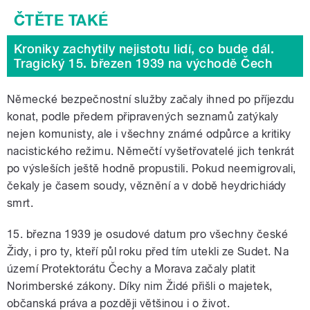
Kroniky zachytily nejistotu lidí, co bude dál.
Tragický 15. březen 1939 na východě Čech
Německé bezpečnostní služby začaly ihned po příjezdu
konat, podle předem připravených seznamů zatýkaly
nejen komunisty, ale i všechny známé odpůrce a kritiky
nacistického režimu. Němečtí vyšetřovatelé jich tenkrát
po výsleších ještě hodně propustili. Pokud neemigrovali,
čekaly je časem soudy, věznění a v době heydrichiády
smrt.
15. března 1939 je osudové datum pro všechny české
Židy, i pro ty, kteří půl roku před tím utekli ze Sudet. Na
území Protektorátu Čechy a Morava začaly platit
Norimberské zákony. Díky nim Židé přišli o majetek,
občanská práva a později většinou i o život.