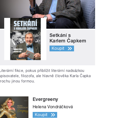
Setkání s
Karlem Čapkem
Koupit
Literární fikce, pokus přiblížit literární nadsázkou
spisovatele, filozofa, ale hlavně člověka Karla Čapka
trochu jinou formou.
Evergreeny
Helena Vondráčková
Koupit