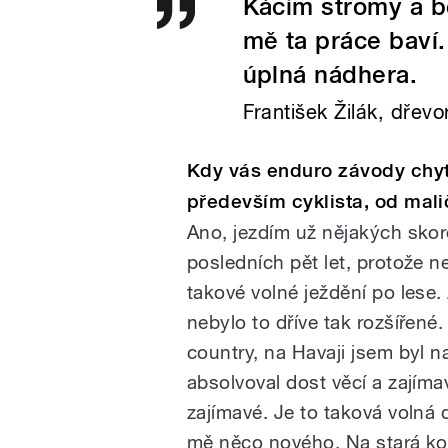
Kácím stromy a be
mě ta práce baví. 
úplná nádhera.
František Žilák, dřev
Kdy vás enduro závody chyt
především cyklista, od malič
Ano, jezdím už nějakých skor
posledních pět let, protože 
takové volné ježdění po lese
nebylo to dříve tak rozšířené
country, na Havaji jsem byl n
absolvoval dost věcí a zajím
zajímavé. Je to taková volná d
mě něco nového. Na stará kol