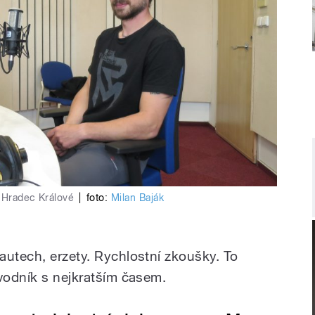
u Hradec Králové
|
foto:
Milan Baják
autech, erzety. Rychlostní zkoušky. To
ávodník s nejkratším časem.