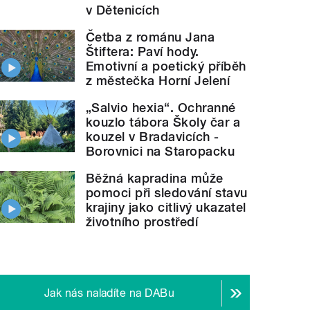
v Dětenicích
Četba z románu Jana
Štiftera: Paví hody.
Emotivní a poetický příběh
z městečka Horní Jelení
„Salvio hexia“. Ochranné
kouzlo tábora Školy čar a
kouzel v Bradavicích -
Borovnici na Staropacku
Běžná kapradina může
pomoci při sledování stavu
krajiny jako citlivý ukazatel
životního prostředí
Jak nás naladíte na DABu