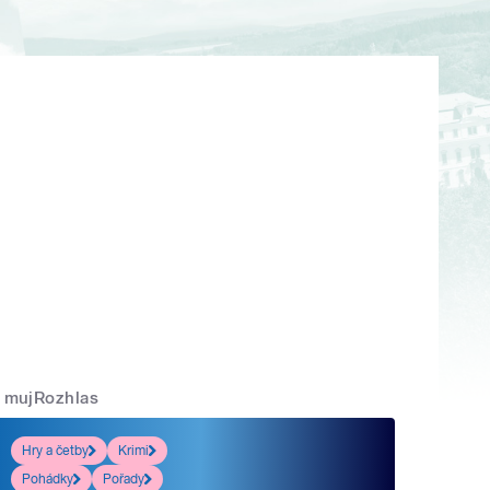
mujRozhlas
Hry a četby
Krimi
Pohádky
Pořady