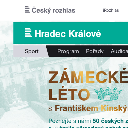
Přejít k hlavnímu obsahu
iRozhlas
Sport
Program
Pořady
Audioa