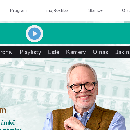
Program
mujRozhlas
Stanice
O r
rchiv
Playlisty
Lidé
Kamery
O nás
Jak n