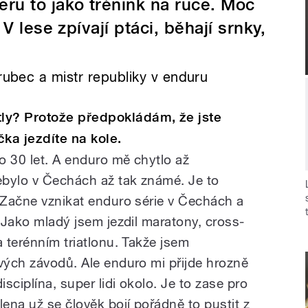
ru to jako trénink na ruce. Moc
V lese zpívají ptáci, běhají srnky,
orubec a mistr republiky v enduru
ly? Protože předpokládám, že jste
ka jezdíte na kole.
o 30 let. A enduro mě chytlo až
nebylo v Čechách až tak známé. Je to
. Začne vznikat enduro série v Čechách a
. Jako mladý jsem jezdil maratony, cross-
a terénním triatlonu. Takže jsem
avých závodů. Ale enduro mi přijde hrozně
isciplína, super lidi okolo. Je to zase pro
ena už se člověk bojí pořádně to pustit z