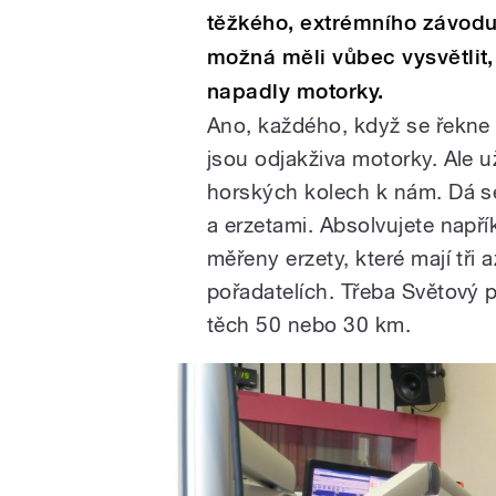
těžkého, extrémního závodu
možná měli vůbec vysvětlit
napadly motorky.
Ano, každého, když se řekne 
jsou odjakživa motorky. Ale u
horských kolech k nám. Dá se
a erzetami. Absolvujete např
měřeny erzety, které mají tři 
pořadatelích. Třeba Světový p
těch 50 nebo 30 km.