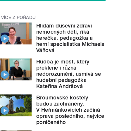
VÍCE Z POŘADU
Hlídám duševní zdraví
nemocných dětí, říká
herečka, pedagožka a
herní specialistka Michaela
Váňová
Hudba je most, který
překlene i různá
nedorozumění, usmívá se
hudební pedagožka
Kateřina Andršová
Broumovské kostely
budou zachráněny.
V Heřmánkovicích začíná
oprava posledního, nejvíce
poničeného