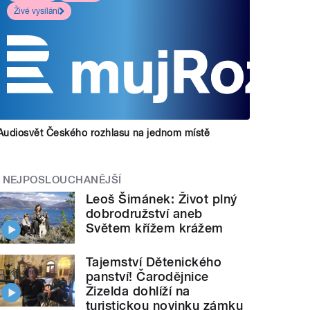
Živé vysílání
Audiosvět Českého rozhlasu na jednom místě
NEJPOSLOUCHANĚJŠÍ
Leoš Šimánek: Život plný
dobrodružství aneb
Světem křížem krážem
Tajemství Dětenického
panství! Čarodějnice
Žizelda dohlíží na
turistickou novinku zámku