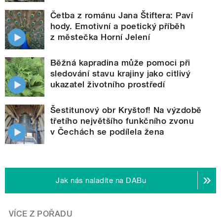
Četba z románu Jana Štiftera: Paví
hody. Emotivní a poetický příběh
z městečka Horní Jelení
Běžná kapradina může pomoci při
sledování stavu krajiny jako citlivý
ukazatel životního prostředí
Šestitunový obr Kryštof! Na výzdobě
třetího největšího funkčního zvonu
v Čechách se podílela žena
Jak nás naladíte na DABu
VÍCE Z POŘADU