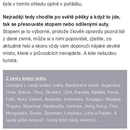
byla v tomto ohledu úplně v pořádku.
Nejraději tedy chodíte po světě pěšky a když to jde,
tak se přesouváte stopem nebo sdílenými auty.
Stopem je to výborné, protože člověk opravdu pozná lidi
z dané země, může si s nimi popovídat, zjistíte, co
aktuálně řeší a skoro vždy vám doporučí nějaké skvělé
místo, které v průvodcích nenajdete. A kde nebudou
turisté.
Z cesty kolem světa
Cestopis z cesty kolem světa. Navštívené země: Argentina,
Chile, Bolívie, Peru, Ekvádor, USA, Kanada, Aljaška, Havaj,
Fidži, Nový Zéland, Austrálie, Indonésie, Singapur, Malajsie,
Thajsko, Myanmar, Kambodža, Vietnam, Hong Kong, Čína,
Mongolsko, Rusko, Estonsko, Lotyšsko, Litva a Polsko. A
cesta ještě nekončí. Cesta totiž nikdy nekončí...