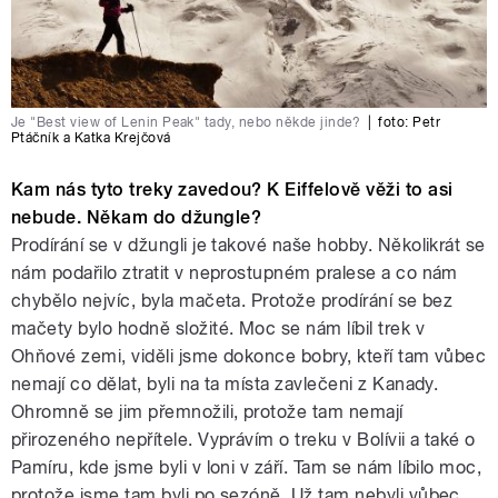
Je "Best view of Lenin Peak" tady, nebo někde jinde?
|
foto:
Petr
Ptáčník a Katka Krejčová
Kam nás tyto treky zavedou? K Eiffelově věži to asi
nebude. Někam do džungle?
Prodírání se v džungli je takové naše hobby. Několikrát se
nám podařilo ztratit v neprostupném pralese a co nám
chybělo nejvíc, byla mačeta. Protože prodírání se bez
mačety bylo hodně složité. Moc se nám líbil trek v
Ohňové zemi, viděli jsme dokonce bobry, kteří tam vůbec
nemají co dělat, byli na ta místa zavlečeni z Kanady.
Ohromně se jim přemnožili, protože tam nemají
přirozeného nepřítele. Vyprávím o treku v Bolívii a také o
Pamíru, kde jsme byli v loni v září. Tam se nám líbilo moc,
protože jsme tam byli po sezóně. Už tam nebyli vůbec