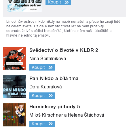
Koupit
Lincolnův ostrov nikdo nikdy na mapě nenašel, a přece ho znají lidé
na celém světě. Už déle než sto třicet let na něm prožívají
dobrodružství s pěticí trosečníků, kteří na něm našli útočiště, a
hlavně nejedno tajemství.
Svědectví o životě v KLDR 2
Nina Špitálníková
Koupit
Pan Nikdo a bílá tma
Dora Kaprálová
Koupit
Hurvínkovy příhody 5
Miloš Kirschner a Helena Štáchová
Koupit