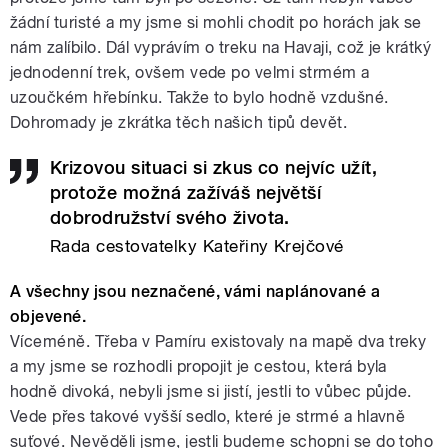
žádní turisté a my jsme si mohli chodit po horách jak se
nám zalíbilo. Dál vyprávím o treku na Havaji, což je krátký
jednodenní trek, ovšem vede po velmi strmém a
uzoučkém hřebínku. Takže to bylo hodně vzdušné.
Dohromady je zkrátka těch našich tipů devět.
Krizovou situaci si zkus co nejvíc užít,
protože možná zažíváš největší
dobrodružství svého života.
Rada cestovatelky Kateřiny Krejčové
A všechny jsou neznačené, vámi naplánované a
objevené.
Víceméně. Třeba v Pamíru existovaly na mapě dva treky
a my jsme se rozhodli propojit je cestou, která byla
hodně divoká, nebyli jsme si jistí, jestli to vůbec půjde.
Vede přes takové vyšší sedlo, které je strmé a hlavně
suťové. Nevěděli jsme, jestli budeme schopni se do toho