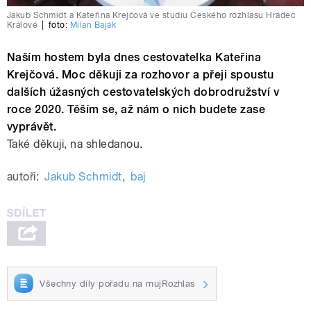
Jakub Schmidt a Kateřina Krejčová ve studiu Českého rozhlasu Hradec
Králové
|
foto:
Milan Baják
Naším hostem byla dnes cestovatelka Kateřina
Krejčová. Moc děkuji za rozhovor a přeji spoustu
dalších úžasných cestovatelských dobrodružství v
roce 2020. Těším se, až nám o nich budete zase
vyprávět.
Také děkuji, na shledanou.
autoři:
Jakub Schmidt
,
baj
Všechny díly pořadu na mujRozhlas