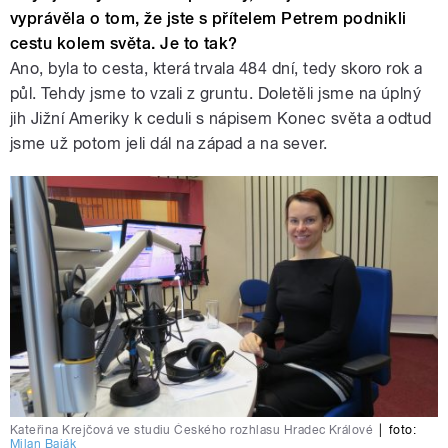
vyprávěla o tom, že jste s přítelem Petrem podnikli
cestu kolem světa. Je to tak?
Ano, byla to cesta, která trvala 484 dní, tedy skoro rok a
půl. Tehdy jsme to vzali z gruntu. Doletěli jsme na úplný
jih Jižní Ameriky k ceduli s nápisem Konec světa a odtud
jsme už potom jeli dál na západ a na sever.
Kateřina Krejčová ve studiu Českého rozhlasu Hradec Králové
|
foto:
Milan Baják