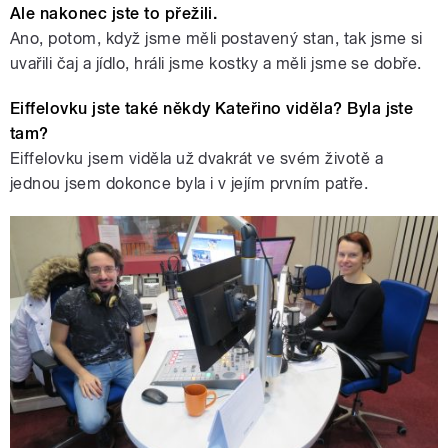
Ale nakonec jste to přežili.
výšek, ale překonala jsem sama sebe a
Ano, potom, když jsme měli postavený stan, tak jsme si
uvařili čaj a jídlo, hráli jsme kostky a měli jsme se dobře.
v Nepálu jsem poprvé v životě
Eiffelovku jste také někdy Kateřino viděla? Byla jste
vyzkoušela paragliding. Bylo to
tam?
Eiffelovku jsem viděla už dvakrát ve svém životě a
naprosto úžasný
jednou jsem dokonce byla i v jejím prvním patře.