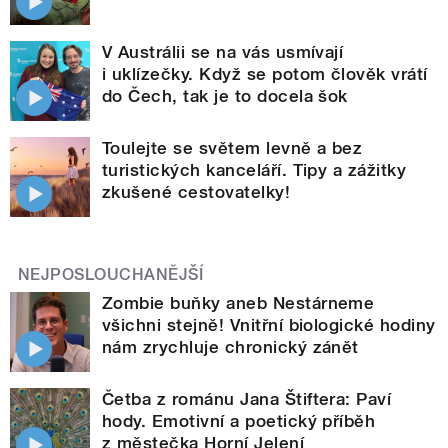
V Austrálii se na vás usmívají
i uklízečky. Když se potom člověk vrátí
do Čech, tak je to docela šok
Toulejte se světem levně a bez
turistických kanceláří. Tipy a zážitky
zkušené cestovatelky!
NEJPOSLOUCHANĚJŠÍ
Zombie buňky aneb Nestárneme
všichni stejně! Vnitřní biologické hodiny
nám zrychluje chronický zánět
Četba z románu Jana Štiftera: Paví
hody. Emotivní a poetický příběh
z městečka Horní Jelení