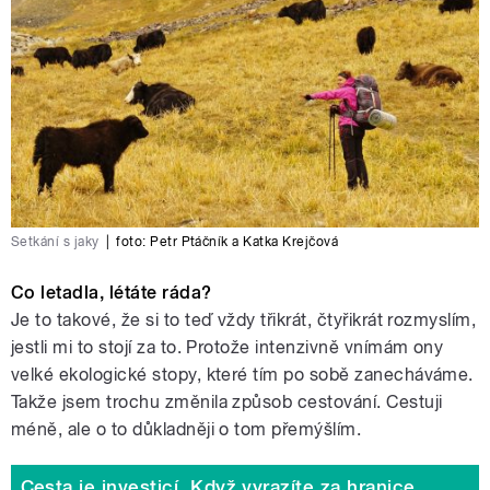
Setkání s jaky
|
foto:
Petr Ptáčník a Katka Krejčová
Co letadla, létáte ráda?
Je to takové, že si to teď vždy třikrát, čtyřikrát rozmyslím,
jestli mi to stojí za to. Protože intenzivně vnímám ony
velké ekologické stopy, které tím po sobě zanecháváme.
Takže jsem trochu změnila způsob cestování. Cestuji
méně, ale o to důkladněji o tom přemýšlím.
Cesta je investicí. Když vyrazíte za hranice