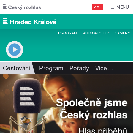
Přejít k hlavnímu obsahu
MENU
ŽIVĚ
PROGRAM
AUDIOARCHIV
KAMERY
Cestování
Program
Pořady
Více
…