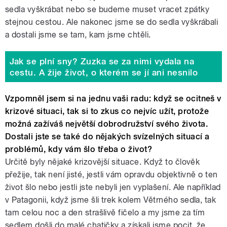
sedla vyškrábat nebo se budeme muset vracet zpátky
stejnou cestou. Ale nakonec jsme se do sedla vyškrábali
a dostali jsme se tam, kam jsme chtěli.
Jak se plní sny? Zuzka se za nimi vydala na
cestu. A žije život, o kterém se jí ani nesnilo
Vzpomněl jsem si na jednu vaši radu: když se ocitneš v
krizové situaci, tak si to zkus co nejvíc užít, protože
možná zažíváš největší dobrodružství svého života.
Dostali jste se také do nějakých svízelných situací a
problémů, kdy vám šlo třeba o život?
Určitě byly nějaké krizovější situace. Když to člověk
přežije, tak není jisté, jestli vám opravdu objektivně o ten
život šlo nebo jestli jste nebyli jen vyplašení. Ale například
v Patagonii, když jsme šli trek kolem Větrného sedla, tak
tam celou noc a den strašlivě fičelo a my jsme za tím
sedlem došli do malé chatičky a získali jsme pocit, že