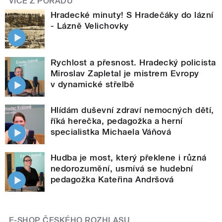
VÍCE Z POŘADU
Hradecké minuty! S Hradečáky do lázní
- Lázně Velichovky
Rychlost a přesnost. Hradecký policista
Miroslav Zapletal je mistrem Evropy
v dynamické střelbě
Hlídám duševní zdraví nemocných dětí,
říká herečka, pedagožka a herní
specialistka Michaela Váňová
Hudba je most, který překlene i různá
nedorozumění, usmívá se hudební
pedagožka Kateřina Andršová
E-SHOP ČESKÉHO ROZHLASU