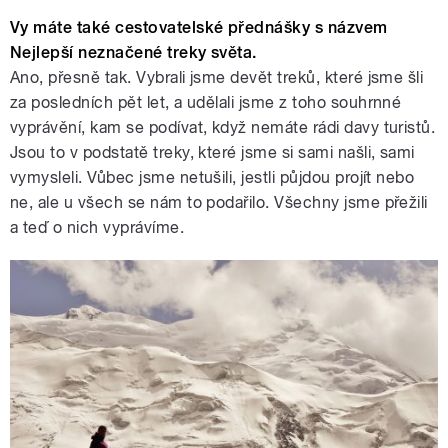
Vy máte také cestovatelské přednášky s názvem
Nejlepší neznačené treky světa.
Ano, přesně tak. Vybrali jsme devět treků, které jsme šli
za posledních pět let, a udělali jsme z toho souhrnné
vyprávění, kam se podívat, když nemáte rádi davy turistů.
Jsou to v podstatě treky, které jsme si sami našli, sami
vymysleli. Vůbec jsme netušili, jestli půjdou projít nebo
ne, ale u všech se nám to podařilo. Všechny jsme přežili
a teď o nich vyprávíme.