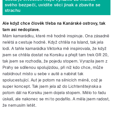
svého bezpečí, uvidíte věci jinak a zbavíte se
strachu
Ale když chce člověk třeba na Kanárské ostrovy, tak
tam asi nedoplave.
Mám kamarádku, které mě hodně inspiruje. Ona zásadně
nelétá a cestuje hodně. Když chtěla na Island, tak jela
lodí. A tahle kamarádka Viktorka mě inspirovala, že když
jsem se chtěla dostat na Korsiku a přejít tam trek GR 20,
tak jsem se rozhodla, že pojedu stopem. Vyrazila jsem z
Prahy se sdílenou spolujízdou, při níž kdo chce, může
nabídnout místo u sebe v autě a nabírat tak
spolucestující. Aut je potom na silnicích méně, což je
super koncept. Tak jsem jela až do Lichtenštejnska a
potom dál na Korsiku jsem dojela stopem. Mělo to řadu
úskalí, ale nakonec se mi to podařilo. A měla jsem radost,
že nemusím letět.