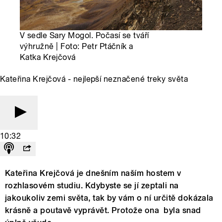
V sedle Sary Mogol. Počasí se tváří
výhružně | Foto: Petr Ptáčník a
Katka Krejčová
Kateřina Krejčová - nejlepší neznačené treky světa
10:32
Kateřina Krejčová je dnešním naším hostem v
rozhlasovém studiu. Kdybyste se jí zeptali na
jakoukoliv zemi světa, tak by vám o ní určitě dokázala
krásně a poutavě vyprávět. Protože ona byla snad