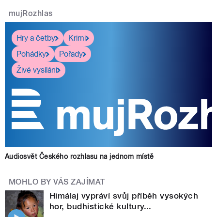
mujRozhlas
Hry a četby
Krimi
Pohádky
Pořady
Živé vysílání
Audiosvět Českého rozhlasu na jednom místě
MOHLO BY VÁS ZAJÍMAT
Himálaj vypráví svůj příběh vysokých
hor, budhistické kultury...