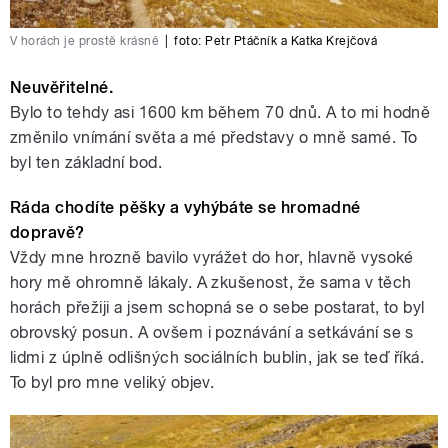
V horách je prostě krásně
|
foto:
Petr Ptáčník a Katka Krejčová
Neuvěřitelné.
Bylo to tehdy asi 1600 km během 70 dnů. A to mi hodně
změnilo vnímání světa a mé představy o mně samé. To
byl ten základní bod.
Ráda chodíte pěšky a vyhýbáte se hromadné
dopravě?
Vždy mne hrozně bavilo vyrážet do hor, hlavně vysoké
hory mě ohromně lákaly. A zkušenost, že sama v těch
horách přežiji a jsem schopná se o sebe postarat, to byl
obrovský posun. A ovšem i poznávání a setkávání se s
lidmi z úplně odlišných sociálních bublin, jak se teď říká.
To byl pro mne veliký objev.