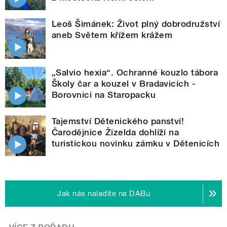
Leoš Šimánek: Život plný dobrodružství
aneb Světem křížem krážem
„Salvio hexia“. Ochranné kouzlo tábora
Školy čar a kouzel v Bradavicích -
Borovnici na Staropacku
Tajemství Dětenického panství!
Čarodějnice Žizelda dohlíží na
turistickou novinku zámku v Dětenicích
Jak nás naladíte na DABu