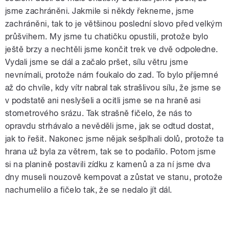
jsme zachráněni. Jakmile si někdy řekneme, jsme
zachráněni, tak to je většinou poslední slovo před velkým
průšvihem. My jsme tu chatičku opustili, protože bylo
ještě brzy a nechtěli jsme končit trek ve dvě odpoledne.
Vydali jsme se dál a začalo pršet, sílu větru jsme
nevnímali, protože nám foukalo do zad. To bylo příjemné
až do chvíle, kdy vítr nabral tak strašlivou sílu, že jsme se
v podstatě ani neslyšeli a ocitli jsme se na hraně asi
stometrového srázu. Tak strašně fičelo, že nás to
opravdu strhávalo a nevěděli jsme, jak se odtud dostat,
jak to řešit. Nakonec jsme nějak sešplhali dolů, protože ta
hrana už byla za větrem, tak se to podařilo. Potom jsme
si na planině postavili zídku z kamenů a za ní jsme dva
dny museli nouzově kempovat a zůstat ve stanu, protože
nachumelilo a fičelo tak, že se nedalo jít dál.
Kateřina Krejčová: Mám velký strach v