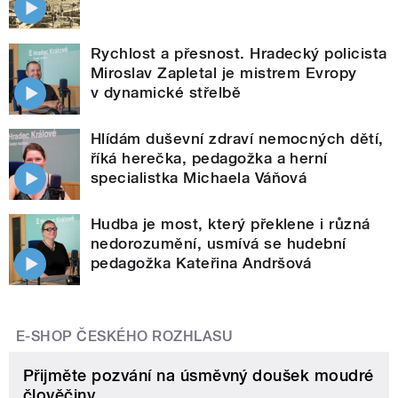
Rychlost a přesnost. Hradecký policista
Miroslav Zapletal je mistrem Evropy
v dynamické střelbě
Hlídám duševní zdraví nemocných dětí,
říká herečka, pedagožka a herní
specialistka Michaela Váňová
Hudba je most, který překlene i různá
nedorozumění, usmívá se hudební
pedagožka Kateřina Andršová
E-SHOP ČESKÉHO ROZHLASU
Přijměte pozvání na úsměvný doušek moudré
člověčiny.