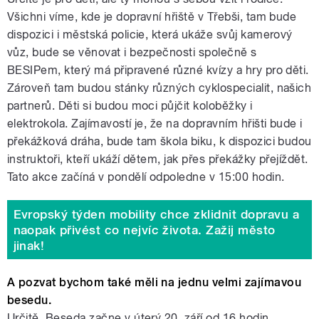
Všichni víme, kde je dopravní hřiště v Třebši, tam bude
dispozici i městská policie, která ukáže svůj kamerový
vůz, bude se věnovat i bezpečnosti společně s
BESIPem, který má připravené různé kvízy a hry pro děti.
Zároveň tam budou stánky různých cyklospecialit, našich
partnerů. Děti si budou moci půjčit koloběžky i
elektrokola. Zajímavostí je, že na dopravním hřišti bude i
překážková dráha, bude tam škola biku, k dispozici budou
instruktoři, kteří ukáží dětem, jak přes překážky přejíždět.
Tato akce začíná v pondělí odpoledne v 15:00 hodin.
Evropský týden mobility chce zklidnit dopravu a
naopak přivést co nejvíc života. Zažij město
jinak!
A pozvat bychom také měli na jednu velmi zajímavou
besedu.
Určitě. Beseda začne v úterý 20. září od 16 hodin