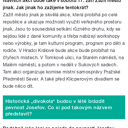
hlavních akcí bude také v sobotu 17. září Zažít město
jinak. Jak jinak ho zažijeme tentokrát?
Zažít město jinak je skvělá akce, která probíhá po celé
republice a ukazuje možnosti využití veřejného prostoru
jinak. Jsou to sousedská setkání různého druhu, kdy se
sejdou lidé z dané komunity a třeba nabízejí workshopy
nebo výrobky, je tam kulturní program, program pro děti a
rodiče. V Hradci Králové bude akce bude probíhat na
čtyřech místech. V Tomkově ulici, na Starém náměstí, na
Malém náměstí, a potom v neděli v Sukových sadech.
Tam akci organizuje komise místní samosprávy Pražské
Předměstí Sever. A také před Klicperovým divadlem se
bude něco dít.
Historická „divokola“ budou v létě brázdit
pevnost Josefov. Co si pod takovým názvem
představit?