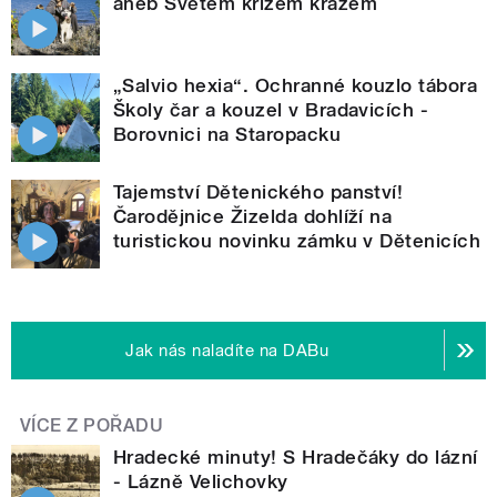
aneb Světem křížem krážem
„Salvio hexia“. Ochranné kouzlo tábora
Školy čar a kouzel v Bradavicích -
Borovnici na Staropacku
Tajemství Dětenického panství!
Čarodějnice Žizelda dohlíží na
turistickou novinku zámku v Dětenicích
Jak nás naladíte na DABu
VÍCE Z POŘADU
Hradecké minuty! S Hradečáky do lázní
- Lázně Velichovky