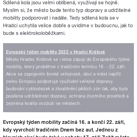
Sdílená kola jsou velmi oblíbená, využívají se hojně.
Myslím si, že město bude tento typ dopravy a udržitelné
mobility podporovat i nadále. Tedy sdílená kola se v
Hradci uchytila velice dobře a uvidíme v budoucnu, jak to
bude s elektrokoloběžkami.
Evropský týden mobility 2022 v Hradci Králové
Město Hradec Králové se i letos zapojí do Evropského týdne
mobility, který proběhne v tradičním termínu 16. - 22. září.
Akce se zapojením široké veřejnosti, obcí a měst napříč
celou Evropou podporuje využívání veřejné dopravy,
budování cyklostezek a zkvalitnění pěších zón tak, aby byla
posílena udržitelnost dopravy, ochrana životního prostředí a
zejména kvalita ovzduší ve městech.
Evropský týden mobility začíná 16. a končí 22. září,
kdy vyvrcholí tradičním Dnem bez aut. Jednou z