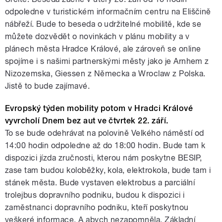
odpoledne v turistickém informačním centru na Eliščině
nábřeží. Bude to beseda o udržitelné mobilitě, kde se
můžete dozvědět o novinkách v plánu mobility a v
plánech města Hradce Králové, ale zároveň se online
spojíme i s našimi partnerskými městy jako je Arnhem z
Nizozemska, Giessen z Německa a Wroclaw z Polska.
Jistě to bude zajímavé.
Evropský týden mobility potom v Hradci Králové
vyvrcholí Dnem bez aut ve čtvrtek 22. září.
To se bude odehrávat na polovině Velkého náměstí od
14:00 hodin odpoledne až do 18:00 hodin. Bude tam k
dispozici jízda zručnosti, kterou nám poskytne BESIP,
zase tam budou koloběžky, kola, elektrokola, bude tam i
stánek města. Bude vystaven elektrobus a parciální
trolejbus dopravního podniku, budou k dispozici i
zaměstnanci dopravního podniku, kteří poskytnou
veškeré informace. A abych nezapomněla, Základní