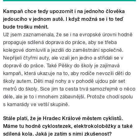
Kampaň chce tedy upozornit i na jednoho člověka
jedoucího v jednom autě. I když možná se i to teď
bude trošku měnit.
Už jsem zaznamenala, že se i na evropské úrovni hodně
propaguje sdílená doprava do práce, aby se třeba
kolegové domluvili a jezdili do zaměstnání společně.
Nepřijeli čtyřmi auty, ale vzali jen jedno a střídali se v
dopravě do práce. Také Pěšky do školy je zajímavá
kampaň, která ukazuje na to, aby rodiče nevozili děti do
školy autem. Děti mají nohy a v pohodě ujdou pár set
metrů do školy. Sice jim ta cesta trvá samozřejmě o něco
déle, ale je to i mnohem zábavnější. Protože chodí spolu
s kamarády ve vetší skupině.
Stále platí, že je Hradec Králové městem cyklistů.
Máme tu hodně cyklostezek, elektrokoloběžky a také
sdílená kola. Jaká je zatím s nimi zkušenost?