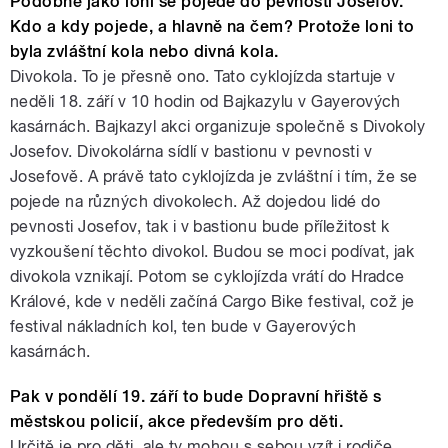
Podobně jako loni se pojede do pevnosti Josefov.
Kdo a kdy pojede, a hlavně na čem? Protože loni to
byla zvláštní kola nebo divná kola.
Divokola. To je přesně ono. Tato cyklojízda startuje v
neděli 18. září v 10 hodin od Bajkazylu v Gayerových
kasárnách. Bajkazyl akci organizuje společně s Divokoly
Josefov. Divokolárna sídlí v bastionu v pevnosti v
Josefově. A právě tato cyklojízda je zvláštní i tím, že se
pojede na různých divokolech. Až dojedou lidé do
pevnosti Josefov, tak i v bastionu bude příležitost k
vyzkoušení těchto divokol. Budou se moci podívat, jak
divokola vznikají. Potom se cyklojízda vrátí do Hradce
Králové, kde v neděli začíná Cargo Bike festival, což je
festival nákladních kol, ten bude v Gayerových
kasárnách.
Pak v pondělí 19. září to bude Dopravní hřiště s
městskou policií, akce především pro děti.
Určitě je pro děti, ale ty mohou s sebou vzít i rodiče.