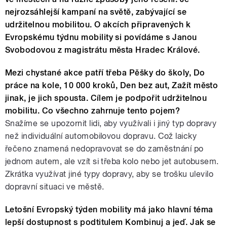
nejrozsáhlejší kampaní na světě, zabývající se
udržitelnou mobilitou. O akcích připravených k
Evropskému týdnu mobility si povídáme s Janou
Svobodovou z magistrátu města Hradec Králové.
Mezi chystané akce patří třeba Pěšky do školy, Do
práce na kole, 10 000 kroků, Den bez aut, Zažít město
jinak, je jich spousta. Cílem je podpořit udržitelnou
mobilitu. Co všechno zahrnuje tento pojem?
Snažíme se upozornit lidi, aby využívali i jiný typ dopravy
než individuální automobilovou dopravu. Což laicky
řečeno znamená nedopravovat se do zaměstnání po
jednom autem, ale vzít si třeba kolo nebo jet autobusem.
Zkrátka využívat jiné typy dopravy, aby se trošku ulevilo
dopravní situaci ve městě.
Letošní Evropský týden mobility má jako hlavní téma
lepší dostupnost s podtitulem Kombinuj a jeď. Jak se