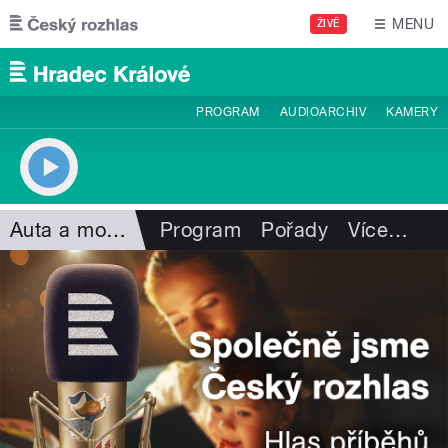
Přejít k hlavnímu obsahu
MENU
ŽIVĚ
PROGRAM
AUDIOARCHIV
KAMERY
Auta a motorismus
Program
Pořady
Více
…