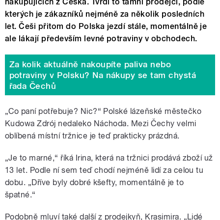
nakupujících z Česka. Tvrdí to tamní prodejci, podle
kterých je zákazníků nejméně za několik posledních
let. Češi přitom do Polska jezdí stále, momentálně je
ale lákají především levné potraviny v obchodech.
Za kolik aktuálně nakoupíte paliva nebo
potraviny v Polsku? Na nákupy se tam chystá
řada Čechů
„Co paní potřebuje? Nic?“ Polské lázeňské městečko
Kudowa Zdrój nedaleko Náchoda. Mezi Čechy velmi
oblíbená místní tržnice je teď prakticky prázdná.
„Je to marné,
“
říká Irina, která na tržnici prodává zboží už
13 let. Podle ní sem teď chodí nejméně lidí za celou tu
dobu. „Dříve byly dobré kšefty, momentálně je to
špatné.
“
Podobně mluví také další z prodejkyň, Krasimira. „Lidé