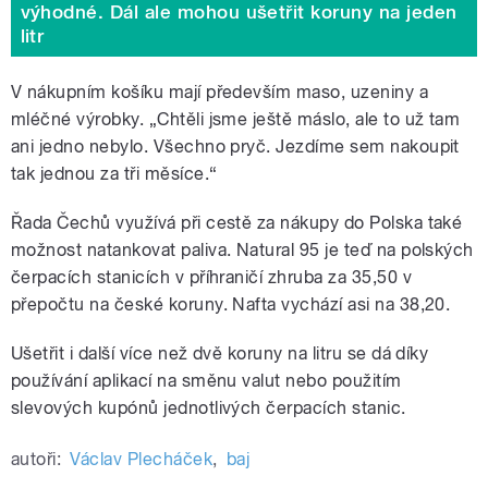
výhodné. Dál ale mohou ušetřit koruny na jeden
litr
V nákupním košíku mají především maso, uzeniny a
mléčné výrobky. „Chtěli jsme ještě máslo, ale to už tam
ani jedno nebylo. Všechno pryč. Jezdíme sem nakoupit
tak jednou za tři měsíce.
“
Řada Čechů využívá při cestě za nákupy do Polska také
možnost natankovat paliva. Natural 95 je teď na polských
čerpacích stanicích v příhraničí zhruba za 35,50 v
přepočtu na české koruny. Nafta vychází asi na 38,20.
Ušetřit i další více než dvě koruny na litru se dá díky
používání aplikací na směnu valut nebo použitím
slevových kupónů jednotlivých čerpacích stanic.
autoři:
Václav Plecháček
,
baj