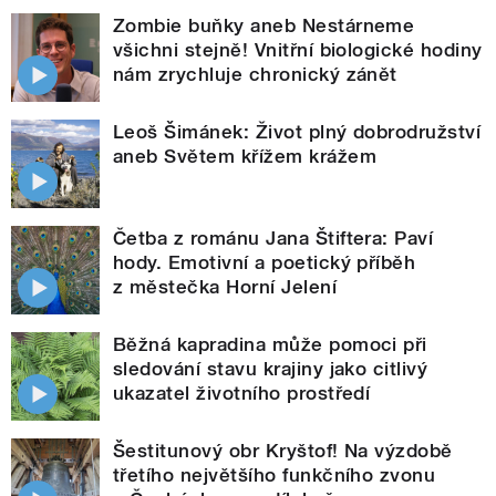
Zombie buňky aneb Nestárneme
všichni stejně! Vnitřní biologické hodiny
nám zrychluje chronický zánět
Leoš Šimánek: Život plný dobrodružství
aneb Světem křížem krážem
Četba z románu Jana Štiftera: Paví
hody. Emotivní a poetický příběh
z městečka Horní Jelení
Běžná kapradina může pomoci při
sledování stavu krajiny jako citlivý
ukazatel životního prostředí
Šestitunový obr Kryštof! Na výzdobě
třetího největšího funkčního zvonu