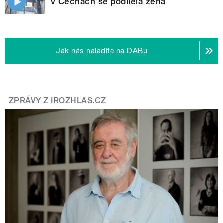
v Čechách se podílela žena
Jak nás naladíte na DABu
ZPRÁVY Z IROZHLAS.CZ