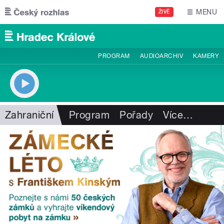
Přejít k hlavnímu obsahu
MENU
ŽIVĚ
PROGRAM
AUDIOARCHIV
KAMERY
Zahraniční
Program
Pořady
Více
…