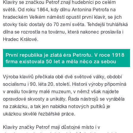
Klavíry se značkou Petrof znají hudebníci po celém
světě. Od roku 1864, kdy dílnu Antonína Petrofa na
hradeckém Velkém náměstí opustil první klavír, se jich
stovky tisíc dostaly do 70 zemí světa. Tehdejší truhlářská
dílna se rozrostla na továrnu, která nakonec proslavila i
Hradec Králové.
První republika je zlatá éra Petrofu. V roce 1918
firma existovala 50 let a měla něco za sebou
Výroba klavírů přečkala obě dvě světové války, období
socialismu i 90. léta 20. století. Historii výroby připomíná
v areálu továrny malé muzeum, v němž však najdete
opravdové skvosty a unikáty. Řada nástrojů se vyráběla
na zakázku, a tak jen nabídka notových pultíků je
ukázkou skvělé řezbářské práce.
Klavíry značky Petrof mají důstojné místo i v