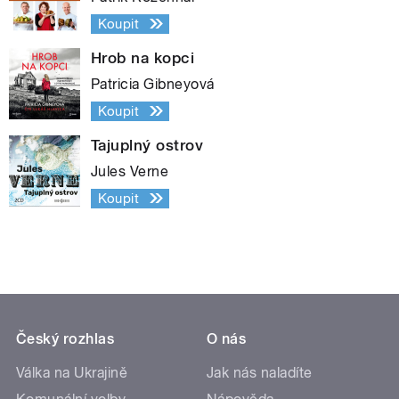
Koupit
Hrob na kopci
Patricia Gibneyová
Koupit
Tajuplný ostrov
Jules Verne
Koupit
Český rozhlas
O nás
Válka na Ukrajině
Jak nás naladíte