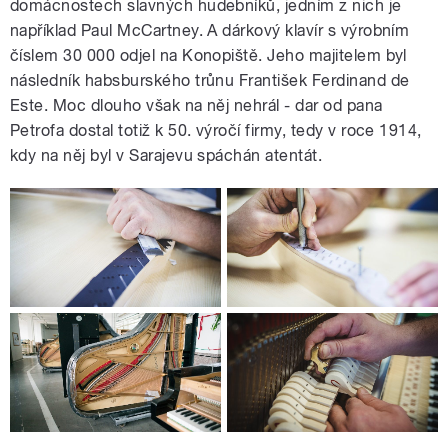
domácnostech slavných hudebníků, jedním z nich je
například Paul McCartney. A dárkový klavír s výrobním
číslem 30 000 odjel na Konopiště. Jeho majitelem byl
následník habsburského trůnu František Ferdinand de
Este. Moc dlouho však na něj nehrál - dar od pana
Petrofa dostal totiž k 50. výročí firmy, tedy v roce 1914,
kdy na něj byl v Sarajevu spáchán atentát.