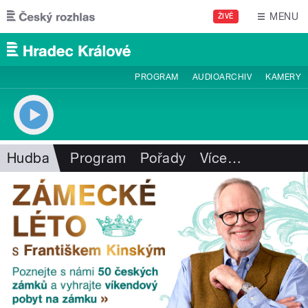
Přejít k hlavnímu obsahu
MENU
ŽIVĚ
PROGRAM
AUDIOARCHIV
KAMERY
Hudba
Program
Pořady
Více
…