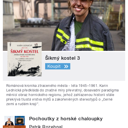
Šikmý kostel 3
Koupit
Románová kronika ztraceného města - léta 1945–1961. Karin
Lednická předkládá do značné míry převratný, dosavadní paradigma
měnící obraz hornického regionu, jehož zahlazenou historii stále
překrývá tlustá vrstva mýtů a zakořeněných stereotypů o „černé
zemi a rudém kraji“.
Pochoutky z horské chaloupky
Patrik Rozehnal