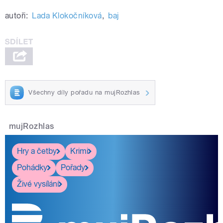
autoři:
Lada Klokočníková
,
baj
Všechny díly pořadu na mujRozhlas
mujRozhlas
Hry a četby
Krimi
Pohádky
Pořady
Živé vysílání