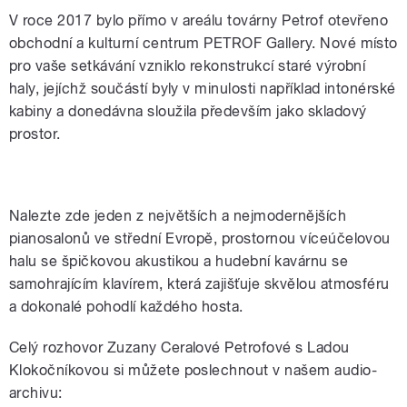
V roce 2017 bylo přímo v areálu továrny Petrof otevřeno
obchodní a kulturní centrum PETROF Gallery. Nové místo
pro vaše setkávání vzniklo rekonstrukcí staré výrobní
haly, jejíchž součástí byly v minulosti například intonérské
kabiny a donedávna sloužila především jako skladový
prostor.
PETROF Gallery
Nalezte zde jeden z největších a nejmodernějších
pianosalonů ve střední Evropě, prostornou víceúčelovou
halu se špičkovou akustikou a hudební kavárnu se
samohrajícím klavírem, která zajišťuje skvělou atmosféru
a dokonalé pohodlí každého hosta.
Celý rozhovor Zuzany Ceralové Petrofové s Ladou
Klokočníkovou si můžete poslechnout v našem audio-
archivu: