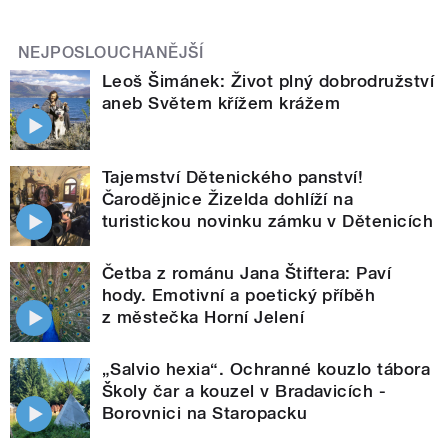
NEJPOSLOUCHANĚJŠÍ
Leoš Šimánek: Život plný dobrodružství
aneb Světem křížem krážem
Tajemství Dětenického panství!
Čarodějnice Žizelda dohlíží na
turistickou novinku zámku v Dětenicích
Četba z románu Jana Štiftera: Paví
hody. Emotivní a poetický příběh
z městečka Horní Jelení
„Salvio hexia“. Ochranné kouzlo tábora
Školy čar a kouzel v Bradavicích -
Borovnici na Staropacku