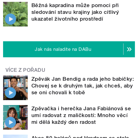
Běžná kapradina může pomoci při
sledování stavu krajiny jako citlivý
ukazatel životního prostředí
Jak nás naladíte na DABu
VÍCE Z POŘADU
Zpěvák Jan Bendig a rada jeho babičky:
Chovej se k druhým tak, jak chceš, aby
se oni chovali k tobě
Zpěvačka i herečka Jana Fabiánová se
umí radovat z maličkostí: Mnoho věcí
mi dělá každý den radost
Akce 80 balónů nad Hradcem se stala